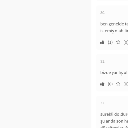
30.
ben genelde ta
istemiş olabili
(1)
(0
31.
bizde yanlış ol
(0)
(0
32.
sürekli doldu
şu anda son ha
düzeltmeleri f