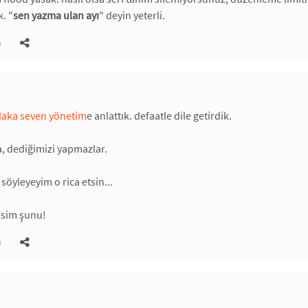
. "
sen yazma ulan ayı
" deyin yeterli.
)
laka seven yönetim
e anlattık. defaatle dile getirdik.
, dediğimizi yapmazlar.
söyleyeyim o rica etsin...
esim şunu!
)