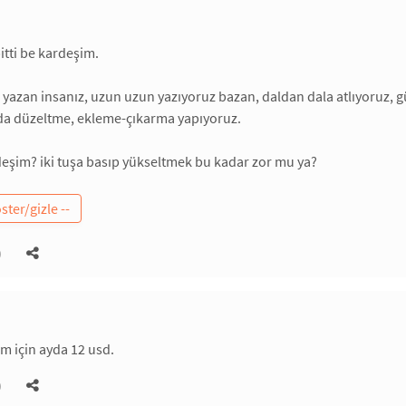
itti be kardeşim.
yazan insanız, uzun uzun yazıyoruz bazan, daldan dala atlıyoruz, gün
 da düzeltme, ekleme-çıkarma yapıyoruz.
eşim? iki tuşa basıp yükseltmek bu kadar zor mu ya?
)
ım için ayda 12 usd.
)