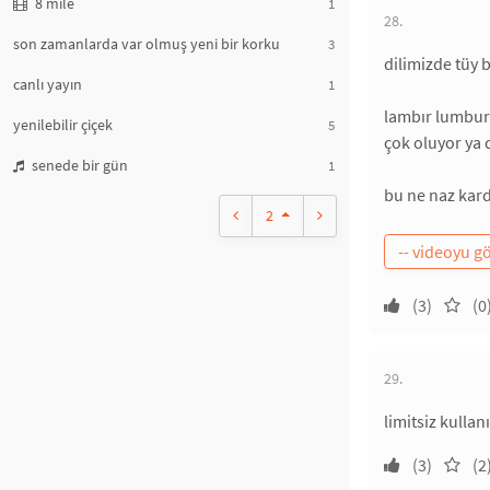
8 mile
1
28.
son zamanlarda var olmuş yeni bir korku
3
dilimizde tüy b
canlı yayın
1
lambır lumbur 
yenilebilir çiçek
5
çok oluyor ya
senede bir gün
1
bu ne naz kard
2
(3)
(0
29.
limitsiz kullan
(3)
(2