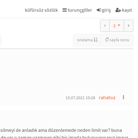
küfürsüz sözlük
turunçgiller
giriş
kayıt
2
sıralama
sayfa sonu
rahatsız
15.07.2021 10:28
nım silmeyi de anladık ama düzenlemede neden limit var? buna
ti de var o zaman yazmayın gibi bir imada bulunuyorsanız imaya