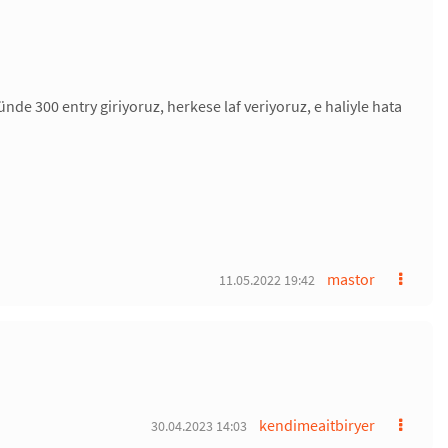
de 300 entry giriyoruz, herkese laf veriyoruz, e haliyle hata
mastor
11.05.2022 19:42
kendimeaitbiryer
30.04.2023 14:03