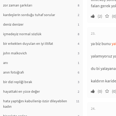
zor zaman şarkıları
8
falan gerek yok
kardeşlerin sorduğu tuhaf sorular
2
(2)
(0
deniz denizer
1
23.
içmedeyiz normal sözlük
8
ya biz bunu
ya
bir erkekten duyulan en iyi iltifat
4
john malkovich
3
yalamıyoruz ya
anı
1
du bi yalayana 
anın fotoğrafı
6
kaldırın karid
bir dizi repliği bırak
3
(0)
(0
hayattaki en yüce değer
2
hata yaptığını kabullenip özür dileyebilen
11
kadın
24.
2