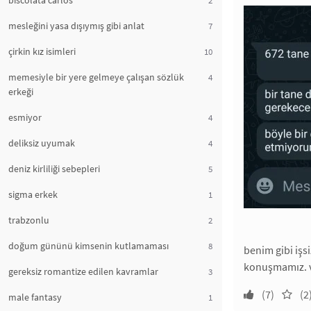
biscolata carlos
mesleğini yasa dışıymış gibi anlat
7
çirkin kız isimleri
10
memesiyle bir yere gelmeye çalışan sözlük
4
erkeği
esmiyor
4
deliksiz uyumak
4
deniz kirliliği sebepleri
5
sigma erkek
1
trabzonlu
2
doğum gününü kimsenin kutlamaması
8
benim gibi işs
konuşmamız. v
gereksiz romantize edilen kavramlar
3
(7)
(2
male fantasy
1