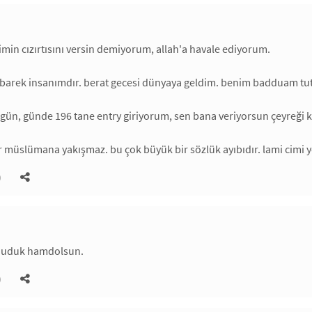
imin cızırtısını versin demiyorum, allah'a havale ediyorum.
barek insanımdır. berat gecesi dünyaya geldim. benim badduam tut
gün, günde 196 tane entry giriyorum, sen bana veriyorsun çeyreği
r müslümana yakışmaz. bu çok büyük bir sözlük ayıbıdır. lami cimi y
)
duduk hamdolsun.
)