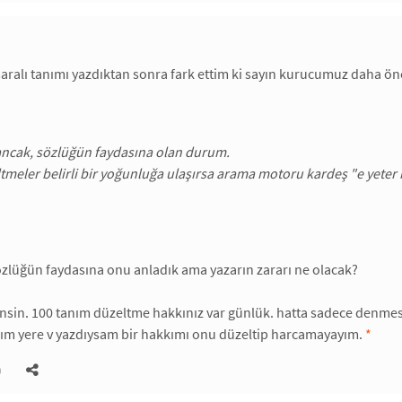
ralı tanımı yazdıktan sonra fark ettim ki sayın kurucumuz daha ö
ancak, sözlüğün faydasına olan durum.
eltmeler belirli bir yoğunluğa ulaşırsa arama motoru kardeş "e yeter
zlüğün faydasına onu anladık ama yazarın zararı ne olacak?
nsin. 100 tanım düzeltme hakkınız var günlük. hatta sadece denmes
ğım yere v yazdıysam bir hakkımı onu düzeltip harcamayayım.
*
)