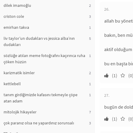
dilek imamoğlu
2
26.
criston cole
3
allah bu yönet
emirhan takva
1
bakın, ben mü
liv taylor’un dudakları vs jessica alba’nın
5
dudakları
aktif olduğum 
sözlüğe atılan meme fotoğrafını kaçırınca ruha
1
çöken hüzün
bu en başta bi
karizmatik isimler
2
(1)
(0
kettlebell
1
tanım girdiğimizde kafasını tekmeyle çöpe
1
27.
atan adam
bugün de dol
mitolojik hikayeler
7
(1)
(0
çok paranız olsa ne yapardınız sorunsalı
3