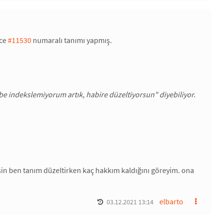
nce
#11530
numaralı tanımı yapmış.
 be indekslemiyorum artık, habire düzeltiyorsun" diyebiliyor.
in ben tanım düzeltirken kaç hakkım kaldığını göreyim. ona
elbarto
03.12.2021 13:14