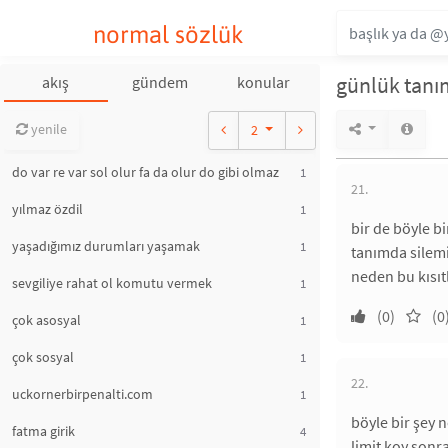
normal sözlük
günlük tanı
akış
gündem
konular
yenile
2
do var re var sol olur fa da olur do gibi olmaz
1
21.
yılmaz özdil
1
bir de böyle b
yaşadığımız durumları yaşamak
1
tanımda silem
neden bu kısıt
sevgiliye rahat ol komutu vermek
1
(0)
(0
çok asosyal
1
çok sosyal
1
22.
uckornerbirpenalti.com
1
böyle bir şey 
fatma girik
4
limit koy sonr