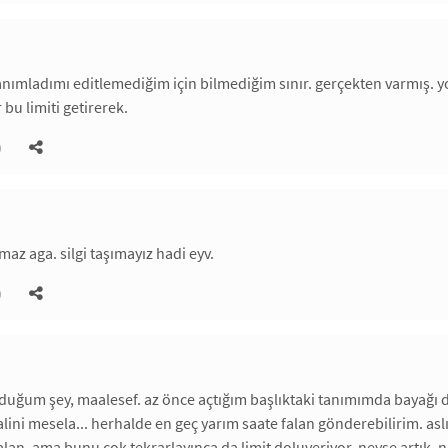
nımladımı editlemediğim için bilmediğim sınır. gerçekten varmış. 
r bu limiti getirerek.
)
maz aga. silgi taşımayız hadi eyv.
)
rduğum şey, maalesef. az önce açtığım başlıktaki tanımımda baya
lini mesela... herhalde en geç yarım saate falan gönderebilirim. aslı
alan. ama bunu çok tekrarlayınca da limit doluveriyor. neyse artık, 