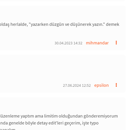
yoldaş herlalde, "yazarken düzgün ve düşünerek yazın." demek
mihmandar
30.04.2023 14:32
epsilon
27.06.2024 12:52
ğı düzenleme yaptım ama limitim olduğundan gönderemiyorum
nda genelde böyle detay edit'leri geçerim, işte typo
naapalım.