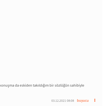
ki konuşma da eskiden takıldığım bir sözlüğün sahibiyle
buyucu
03.12.2021 08:08