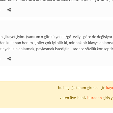
)
n şikayetçiyim. (sanırım o günkü yetkili/görevliye göre de değişiyor 
en kullanan benim gibiler çok iyi bilir ki, minnak bir klavye anlams
itleyebilsin anlatmak, paylaşmak istediğini. sadece sözlük konsepti
)
bu başlığa tanım girmek için
kayı
zaten üye iseniz
buradan
giriş y