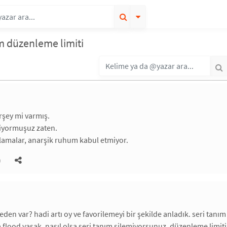
m düzenleme limiti
irşey mi varmış.
iyormuşuz zaten.
lamalar, anarşik ruhum kabul etmiyor.
)
neden var? hadi artı oy ve favorilemeyi bir şekilde anladık. seri ta
a flood yasak. nasıl olsa seri tanım silemiyorsunuz, düzenleme limi