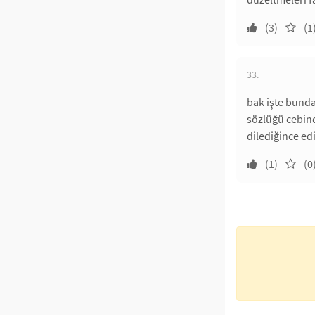
(3)
(1
33.
bak işte bunda
sözlüğü cebind
dilediğince ed
(1)
(0