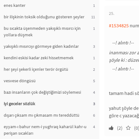
enes kanter
1
25.
bir ilişkinin toksik olduğunu gösteren şeyler
11
#1534825
numa
bu sıcakta üşenmeden yakışıklı mısırcı için
1
yollara düşmek
yakışıklı mısırcıyı görmeye giden kadınlar
3
inanması zor 
kendini eskisi kadar zeki hissetmemek
1
şöyle ki : düz
her şeyi şekerli içenler terör örgütü
2
vesvese döngüsü
5
bazı insanların çok değiştiğimizi söylemesi
4
tamam hadi sö
iyi geceler sözlük
3
yahut şöyle de
dışarı çıksam mı çıkmasam mı tereddüttü
göre c yazaca
6
eyyam-ı bahur nem-i yughraq kaharül kahr-u
4
(2)
(0
perişan sıcakları