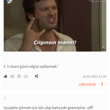
t: 1 nisan günü silgiyi saklamak.
*
(9)
(1)
20.02.2022 22:36
uykumyok
7.
tuvalete gitmek için izin alıp bahçede gezmiştim. offf