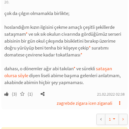
20.
çok da çılgın olmamakla birlikte;
hoslandığım kızın ilgisini çekme amaçlı çeşitli şekillerde
sataşmam
*
ve sık sık okulun civarında gördüğümüz serseri
abisinin bir gün okul çıkışında bisikletini bırakıp üzerime
doğru yürüyüp beni tenha bir köşeye çekip
*
suratımı
domatese çevirene kadar tokatlaması
*
dahası, o dönemler ağır abi takılan
*
ve sürekli
sataşan
olursa söyle
diyen liseli abime başıma gelenleri anlatmam,
akabinde abimin hiçbir şey yapmaması.
(3)
(1)
21.02.2022 02:38
zagrebde zigara icen ziganali
1