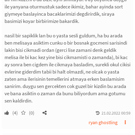
ile yanyana oturmustuk sadece ikimiz, bahar ayinda sort
giymeye baslayinca bacaklarimizi degdirirdik, siraya
basimizi koyar birbirimize bakardik.
nasil bir sapiklik lan bu o yasta sesli guldum, ha bu arada
ben melisaya asiktim cunku o bir bosnak gocmeni sarisindi
lakin bisi cikmadi ordan (gerci lise zamani denk geldik
melisa ile bi kac kez yine bisi cikmamisti o zamanda), bi kac
ay sonra ben cigdem ile cikmaya basladim, surekli okul cikisi
evlerine giderdim tabii bi halt olmazdi, ne olcak o yasta
zaten ama ilerisinin temellerini atmaya erken baslamisim
sanirim. duygu sen gercekten cok guzel bir kizdin bu arada
ve bana asiktin o zaman da bunu biliyordum ama gotumu
sen kaldirdin.
(4)
(0)
21.02.2022 00:59
ryan ghostling