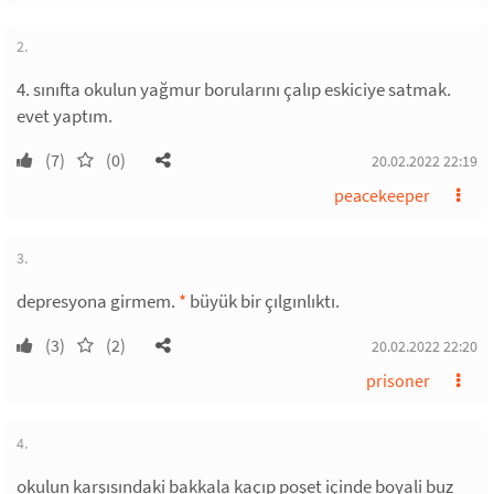
2.
4. sınıfta okulun yağmur borularını çalıp eskiciye satmak.
evet yaptım.
(7)
(0)
20.02.2022 22:19
peacekeeper
3.
depresyona girmem.
*
büyük bir çılgınlıktı.
(3)
(2)
20.02.2022 22:20
prisoner
4.
okulun karşısındaki bakkala kaçıp poşet içinde boyali buz