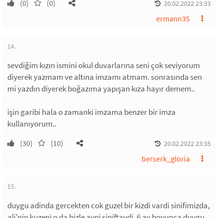
(0)
(0)
20.02.2022 23:33
ermann35
14.
sevdiğim kızın ismini okul duvarlarına seni çok seviyorum
diyerek yazmam ve altına imzamı atmam. sonrasında sen
mi yazdın diyerek boğazıma yapışan kıza hayır demem..
işin garibi hala o zamanki imzama benzer bir imza
kullanıyorum..
(30)
(10)
20.02.2022 23:35
berserk_gloria
15.
duygu adinda gercekten cok guzel bir kizdi vardi sinifimizda,
ali'nin kuzeni o da bizle ayni siniftaydi. 6 ay boyunca duygu