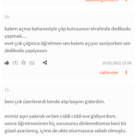
10.
kalem açma bahanesiyle çöp kutusunun etrafında dedikodu
yapmak....
evet çok çılgınca öğretmen sen kalem açıyor saniyorken sen
dedikodu yapiyosun
(7)
(1)
20.02.2022 22:58
sailoreee
11.
beni çok üzerlererdi bende alıp başımı giderdim.
evimiz aşırı yakındı ve ben ciddi ciddi eve gidiyordum.
sonra öğretmenimin hiç sorunumu dinlemektense beni bir
güzel azarlamış, içime de ukte oturmasına sebeb olmuştu.