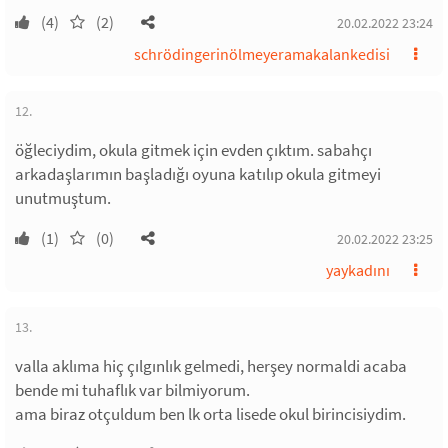
(4)
(2)
20.02.2022 23:24
schrödingerinölmeyeramakalankedisi
12.
öğleciydim, okula gitmek için evden çıktım. sabahçı
arkadaşlarımın başladığı oyuna katılıp okula gitmeyi
unutmuştum.
(1)
(0)
20.02.2022 23:25
yaykadını
13.
valla aklıma hiç çılgınlık gelmedi, herşey normaldi acaba
bende mi tuhaflık var bilmiyorum.
ama biraz otçuldum ben lk orta lisede okul birincisiydim.