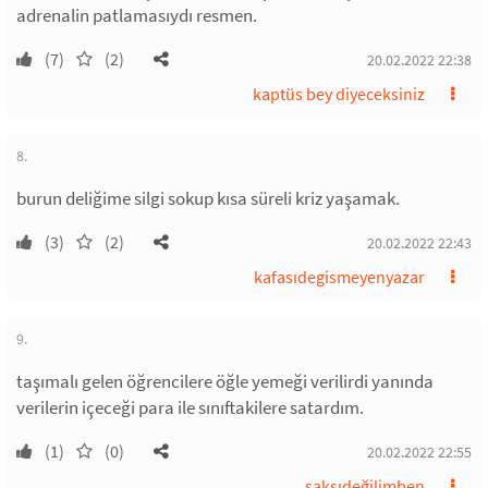
adrenalin patlamasıydı resmen.
(7)
(2)
20.02.2022 22:38
kaptüs bey diyeceksiniz
8.
burun deliğime silgi sokup kısa süreli kriz yaşamak.
(3)
(2)
20.02.2022 22:43
kafasıdegismeyenyazar
9.
taşımalı gelen öğrencilere öğle yemeği verilirdi yanında
verilerin içeceği para ile sınıftakilere satardım.
(1)
(0)
20.02.2022 22:55
saksıdeğilimben