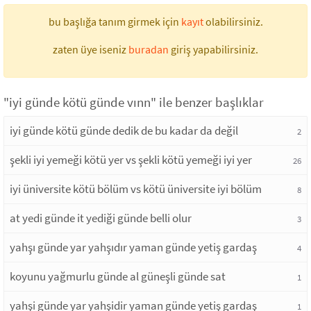
bu başlığa tanım girmek için
kayıt
olabilirsiniz.
zaten üye iseniz
buradan
giriş yapabilirsiniz.
"iyi günde kötü günde vınn" ile benzer başlıklar
iyi günde kötü günde dedik de bu kadar da değil
2
şekli iyi yemeği kötü yer vs şekli kötü yemeği iyi yer
26
iyi üniversite kötü bölüm vs kötü üniversite iyi bölüm
8
at yedi günde it yediği günde belli olur
3
yahşı günde yar yahşıdır yaman günde yetiş gardaş
4
koyunu yağmurlu günde al güneşli günde sat
1
yahşi günde yar yahşidir yaman günde yetiş gardaş
1