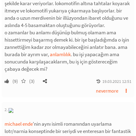
şekilde karar veriyorlar. lokomotifin altına tahtalar koyarak
itmeye ve lokomotifi yukarıya çıkarmaya başlıyorlar. bir
anda o uzun merdivenin bir illüzyondan ibaret olduğunu ve
aslında 4-5 basamaktan oluştuğunu görüyorlar.
o zamanlar bu anlamı düşünüp bulmuş olamam ama
hissettirmeyi başarmış demek ki. bir işe başladığımda o işin
zannettiğim kadar zor olmayabileceğini anlatır bana. ama
burada bir ayrım var,
anlamlılık
. bu işi yapacağım ama
sonucunda karşılaşacaklarım, bu iş için göstereceğim
çabaya değecek mi?
(9)
(3)
19.03.2021 12:51
nevermore
2.
michael ende
'nin aynı isimli romanından uyarlama
lotr/narnia konseptinde bir seriydi ve enteresan bir fantastik