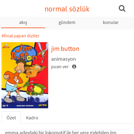
normal sözlük
akış
gündem
konular
#final yapan diziler
jim button
animasyon
puan ver
Özet
Kadro
emma adındaki bir lokomotif ile her yere gidebilen jim