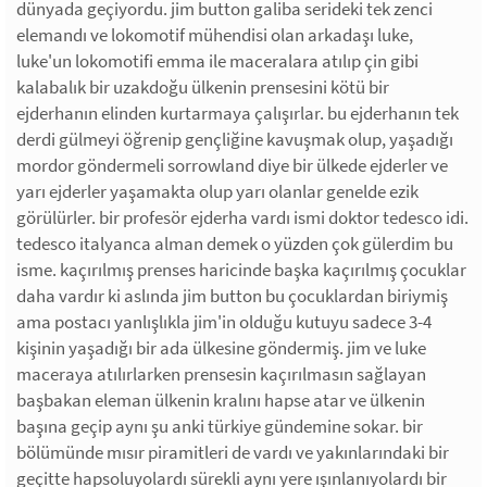
dünyada geçiyordu. jim button galiba serideki tek zenci
elemandı ve lokomotif mühendisi olan arkadaşı luke,
luke'un lokomotifi emma ile maceralara atılıp çin gibi
kalabalık bir uzakdoğu ülkenin prensesini kötü bir
ejderhanın elinden kurtarmaya çalışırlar. bu ejderhanın tek
derdi gülmeyi öğrenip gençliğine kavuşmak olup, yaşadığı
mordor göndermeli sorrowland diye bir ülkede ejderler ve
yarı ejderler yaşamakta olup yarı olanlar genelde ezik
görülürler. bir profesör ejderha vardı ismi doktor tedesco idi.
tedesco italyanca alman demek o yüzden çok gülerdim bu
isme. kaçırılmış prenses haricinde başka kaçırılmış çocuklar
daha vardır ki aslında jim button bu çocuklardan biriymiş
ama postacı yanlışlıkla jim'in olduğu kutuyu sadece 3-4
kişinin yaşadığı bir ada ülkesine göndermiş. jim ve luke
maceraya atılırlarken prensesin kaçırılmasın sağlayan
başbakan eleman ülkenin kralını hapse atar ve ülkenin
başına geçip aynı şu anki türkiye gündemine sokar. bir
bölümünde mısır piramitleri de vardı ve yakınlarındaki bir
geçitte hapsoluyolardı sürekli aynı yere ışınlanıyolardı bir