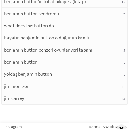
benjamin button’ın tuhaf hikayesi (kitap)
15
benjamin button sendromu
2
what does this button do
1
hayatın benjamin button olduğunun kanıtı
1
benjamin button benzeri oyunlar veri tabanı
5
benjamin button
1
yoldaş benjamin button
1
jim morrison
41
jim carrey
43
instagram
Normal Sözlük © 2026