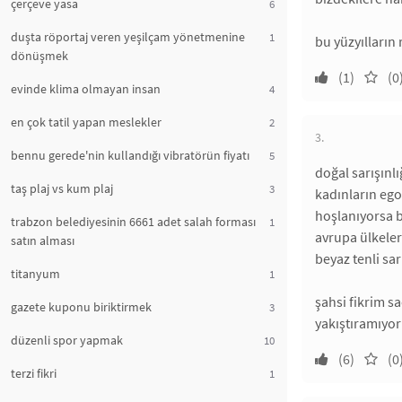
çerçeve yasa
6
duşta röportaj veren yeşilçam yönetmenine
1
bu yüzyılların 
dönüşmek
(1)
(0
evinde klima olmayan insan
4
en çok tatil yapan meslekler
2
3.
bennu gerede'nin kullandığı vibratörün fiyatı
5
doğal sarışınlı
taş plaj vs kum plaj
3
kadınların ego
hoşlanıyorsa b
trabzon belediyesinin 6661 adet salah forması
1
avrupa ülkeler
satın alması
beyaz tenli sa
titanyum
1
şahsi fikrim s
gazete kuponu biriktirmek
3
yakıştıramıyor
düzenli spor yapmak
10
(6)
(0
terzi fikri
1