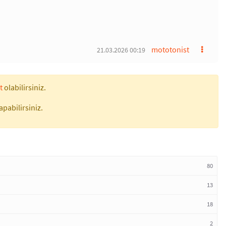
mototonist
21.03.2026 00:19
t
olabilirsiniz.
apabilirsiniz.
80
13
18
2