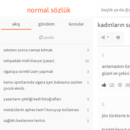
normal sözlük
kadınların sa
akış
gündem
konular
yenile
seksten sonra namaz kılmak
3
1.
sehpadaki midi klavye (yazar)
12
anlamadım öze
sigaraya sürekli zam yapmak
3
güzel ve çekic
kamu spotlarında sigara içen babasına üzülen
1
(2)
(0
çocuk ekolü
yazarların çektiği kedi fotoğrafları
3
2.
metalcilerin aphex twin'i koruyup kollaması
1
jön türklerle 
sağlıklı beslenme terörü
2
bizdekilere ha