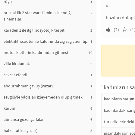
rüya
1
4.
orijinal ilk 2 star wars filminin izlendiği
2
bazıları dolap
sinemalar
(2)
(1
karadeniz ile ilgili sosyolojik tespit
2
elektrikli scooter ile kaldırımda zig zag çizen tip
1
motosikletlerin kaldırımdan gitmesi
10
villa kiralamak
6
cevcet efendi
1
abdurrahman çavuş (yazar)
1
"kadınların sa
sevgiliyle yıldızları izleyemeden ölüp gitmek
1
kadınların sarışın
karum
6
kadınlardaki sarı
almanca güzel şarkılar
6
türk dizilerindeki
halka tatlısı (yazar)
3
insandaki son söz