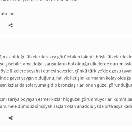
ruhu bu...
)
ğın az olduğu ülkelerde sıkça görülebilen takıntı. böyle ülkelerde doğ
su şişebilir. ama doğal sarışınların bol olduğu ülkelerde durum öyle 
öyle ülkelere seyahat etmeyi severler. çünkü türkiye'de egosu tavan
inde gayet yaygın olduğunu, haliyle iletişim kurmanın kolay olduğunu g
rışın kızlar da solaryuma gidip bronzlaşırlar. onun güzel göründüğün
açını sarıya boyayan esmer kızlar hiç güzel görünmüyorlar. kumrall
um. hele dümdüz simsiyah saçları olan anadolu yada orta asya kadın
)