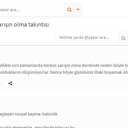
rışın olma takıntısı
llikle son zamanlarda herkes sarışın olma derdinde neden böyle b
i olduklarını düşünüyorlar. bence böyle güzelsiniz illaki boyamak iste
)
başlayan sosyal kayma: batıcılık
ksızlık etmeyelim. zencilerde bile var bu.