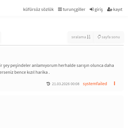
küfürsüz sözlük
turunçgiller
giriş
kayıt
sıralama
sayfa sonu
ir şey peşindeler anlamıyorum herhalde sarışın olunca daha
rseniz bence kızıl harika .
systemfailed
21.03.2026 00:08