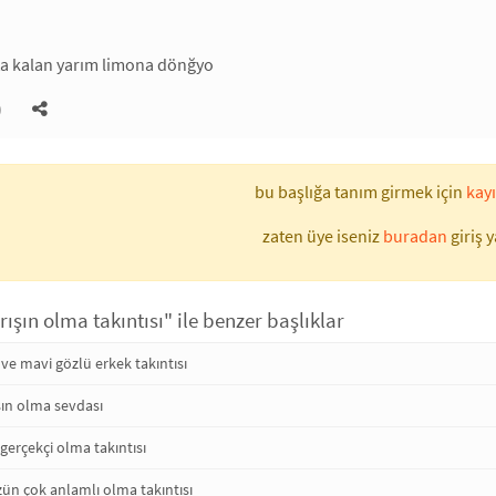
ta kalan yarım limona dönğyo
)
bu başlığa tanım girmek için
kayı
zaten üye iseniz
buradan
giriş y
rışın olma takıntısı" ile benzer başlıklar
 ve mavi gözlü erkek takıntısı
şın olma sevdası
 gerçekçi olma takıntısı
ün çok anlamlı olma takıntısı