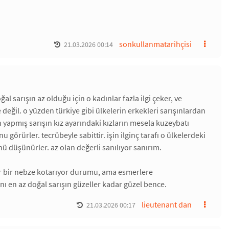
sonkullanmatarihçisi
21.03.2026 00:14
al sarışın az olduğu için o kadınlar fazla ilgi çeker, ve
değil. o yüzden türkiye gibi ülkelerin erkekleri sarışınlardan
 yapmış sarışın kız ayarındaki kızların mesela kuzeybatı
örürler. tecrübeyle sabittir. işin ilginç tarafı o ülkelerdeki
ü düşünürler. az olan değerli sanılıyor sanırım.
ar bir nebze kotarıyor durumu, ama esmerlere
ı en az doğal sarışın güzeller kadar güzel bence.
lieutenant dan
21.03.2026 00:17