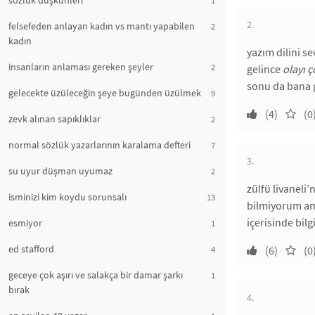
sözlük düşkünleri
2.
felsefeden anlayan kadın vs mantı yapabilen
2
kadın
yazım dilini se
insanların anlaması gereken şeyler
2
gelince
olayı 
sonu da bana g
gelecekte üzüleceğin şeye bugünden üzülmek
9
(4)
(0
zevk alınan sapıklıklar
2
normal sözlük yazarlarının karalama defteri
7
3.
su uyur düşman uyumaz
2
zülfü livaneli
isminizi kim koydu sorunsalı
13
bilmiyorum ama
içerisinde bilg
esmiyor
1
ed stafford
4
(6)
(0
geceye çok aşırı ve salakça bir damar şarkı
1
bırak
4.