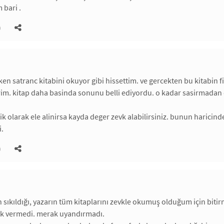
 bari .
)
ken satranc kitabini okuyor gibi hissettim. ve gercekten bu kitabin
erim. kitap daha basinda sonunu belli ediyordu. o kadar sasirmada
jik olarak ele alinirsa kayda deger zevk alabilirsiniz. bunun haricin
i.
)
 sıkıldığı, yazarın tüm kitaplarını zevkle okumuş olduğum için biti
k vermedi. merak uyandırmadı.