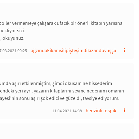
spoiler vermemeye çalışarak ufacık bir öneri: kitabın yarısına
ekliyor sizi.
i, okuyunuz.
ağzındakikanısilipişteşimdikızandövüşçü
7.03.2021 00:25
uğumda aşırı etkilenmiştim, şimdi okusam ne hissederim
ndeki yeri ayrı. yazarın kitaplarını sevme nedenim romanın
kayesi’nin sonu aşırı şok edici ve güzeldi, tavsiye ediyorum.
benzinli tospik
11.04.2021 14:38