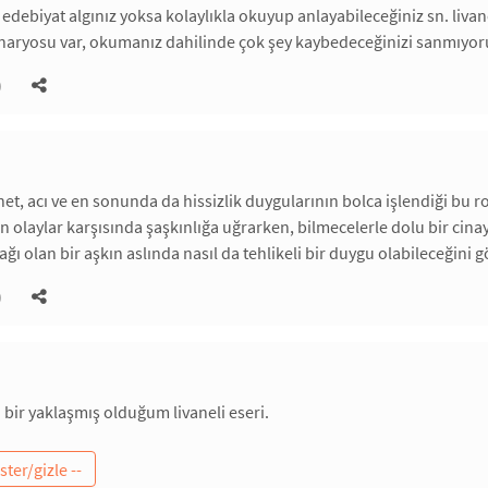
edebiyat algınız yoksa kolaylıkla okuyup anlayabileceğiniz sn. livane
enaryosu var, okumanız dahilinde çok şey kaybedeceğinizi sanmıyo
)
net, acı ve en sonunda da hissizlik duygularının bolca işlendiği bu 
 olaylar karşısında şaşkınlığa uğrarken, bilmecelerle dolu bir cina
ı olan bir aşkın aslında nasıl da tehlikeli bir duygu olabileceğini gö
)
bir yaklaşmış olduğum livaneli eseri.