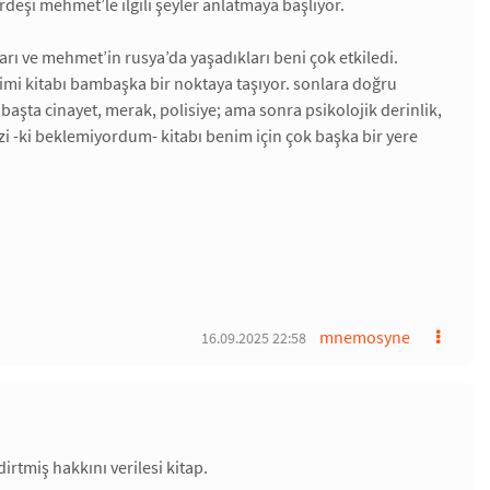
rdeşi mehmet’le ilgili şeyler anlatmaya başlıyor.
arı ve mehmet’in rusya’da yaşadıkları beni çok etkiledi.
içimi kitabı bambaşka bir noktaya taşıyor. sonlara doğru
. başta cinayet, merak, polisiye; ama sonra psikolojik derinlik,
izi -ki beklemiyordum- kitabı benim için çok başka bir yere
mnemosyne
16.09.2025 22:58
rtmiş hakkını verilesi kitap.