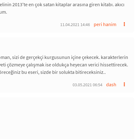
linin 2013'te en çok satan kitaplar arasına giren kitabı. akıcı
rum.
peri hanim
11.04.2021 14:46
roman, sizi de gerçekçi kurgusunun içine çekecek. karakterlerin
yeti çözmeye çalışmak ise oldukça heyecan verici hissettirecek.
receğiniz bu eseri, sizde bir solukta bitireceksiniz..
dash
03.05.2021 06:54