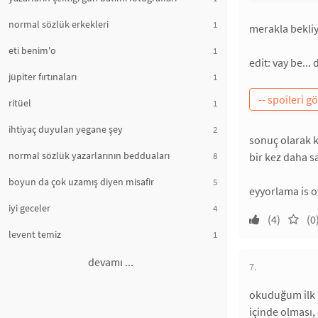
normal sözlük erkekleri
1
merakla bekliy
eti benim'o
1
edit: vay be..
jüpiter fırtınaları
1
ritüel
1
ihtiyaç duyulan yegane şey
2
sonuç olarak k
normal sözlük yazarlarının bedduaları
8
bir kez daha sa
boyun da çok uzamış diyen misafir
5
eyyorlama is o
iyi geceler
4
(4)
(0
levent temiz
1
devamı ...
7.
okuduğum ilk 
içinde olması,