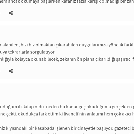
m ancak okumaya başlarken kafanız fazla karışık olmadığı bir zama
)
ir alabilen, bizi biz olmaktan çıkarabilen duygularımıza yönelik fark
uya tekrarlarla sorgulatıyor.
lınlığıyla kolayca okunabilecek, zekanın ön plana çıkarıldığı şaşırtıcı 
)
okuduğum ilk kitap oldu. neden bu kadar geç okuduğuma gerçekten p
ne çekti. okudukça fark ettim ki livaneli’nin anlatımı hem çok akıc
iz kıyısındaki bir kasabada işlenen bir cinayetle başlıyor. gazeteci 