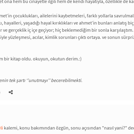
t ona hem bu cinayetle ilgili hem de kendi hayatıyla, özellikle de ka
t’in çocuklukları, ailelerini kaybetmeleri, farklı yollarla savrulmal
, hayalleri, yaşadığı hayal kırıklıkları ve ahmet’in bunları anlatış b
ar ve gerçeklik iç içe geçiyor; hiç beklemediğim bir sonla karşılaştım
iyle yüzleşmesi, acılar, kimlik sorunları çıktı ortaya. ve sonun sürpr
 bir kitap oldu. okuyun, okutun derim.:)
nin tek şartı ‘’unutmayı’’ becerebilmekti.
)
li
kalemi, konu bakımından özgün, sonu açısından "nasıl yani?" dedi