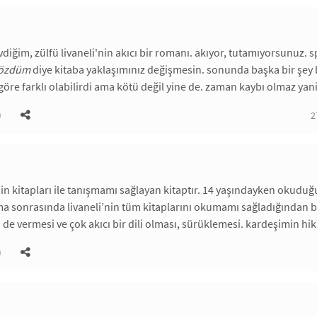
vdiğim, zülfü livaneli'nin akıcı bir romanı. akıyor, tutamıyorsunuz. 
çözdüm
diye kitaba yaklaşımınız değişmesin. sonunda başka bir şey b
öre farklı olabilirdi ama kötü değil yine de. zaman kaybı olmaz yan
)
2
’nin kitapları ile tanışmamı sağlayan kitaptır. 14 yaşındayken okud
 sonrasında livaneli’nin tüm kitaplarını okumamı sağladığından be
i de vermesi ve çok akıcı bir dili olması, sürüklemesi. kardeşimin hi
)