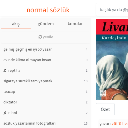
normal sözlük
akış
gündem
konular
yenile
gelmiş geçmiş en iyi 50 yazar
4
evinde klima olmayan insan
9
reptilia
1
sigaraya sürekli zam yapmak
13
teacup
1
diktatör
2
Özet
ninni
2
sözlük yazarlarının fotoğrafları
yazar:
zülfü liv
13