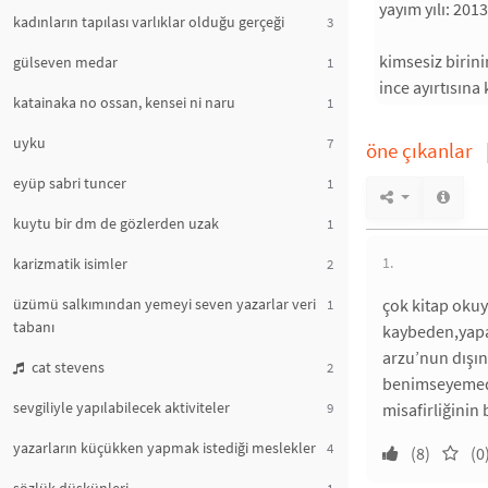
yayım yılı: 2013
kadınların tapılası varlıklar olduğu gerçeği
3
kimsesiz birini
gülseven medar
1
ince ayırtısına
katainaka no ossan, kensei ni naru
1
uyku
7
öne çıkanlar
eyüp sabri tuncer
1
kuytu bir dm de gözlerden uzak
1
1.
karizmatik isimler
2
üzümü salkımından yemeyi seven yazarlar veri
çok kitap okuy
1
tabanı
kaybeden,yapay
arzu’nun dışınd
cat stevens
2
benimseyemedi
sevgiliyle yapılabilecek aktiviteler
9
misafirliğinin b
yazarların küçükken yapmak istediği meslekler
4
(8)
(0
1