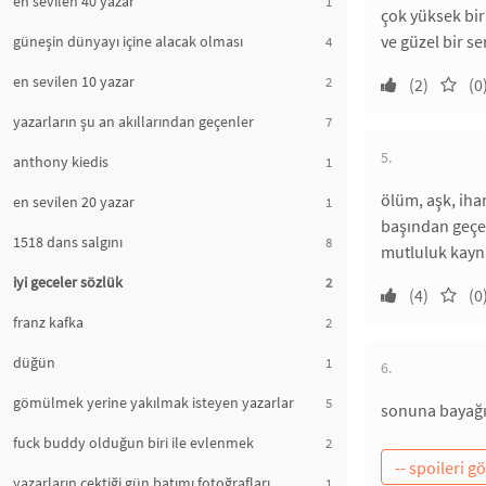
en sevilen 40 yazar
1
çok yüksek bir 
ve güzel bir s
güneşin dünyayı içine alacak olması
4
en sevilen 10 yazar
2
(2)
(0
yazarların şu an akıllarından geçenler
7
5.
anthony kiedis
1
ölüm, aşk, iha
en sevilen 20 yazar
1
başından geçen
1518 dans salgını
8
mutluluk kaynağ
iyi geceler sözlük
2
(4)
(0
franz kafka
2
düğün
1
6.
gömülmek yerine yakılmak isteyen yazarlar
5
sonuna bayağı 
fuck buddy olduğun biri ile evlenmek
2
yazarların çektiği gün batımı fotoğrafları
1