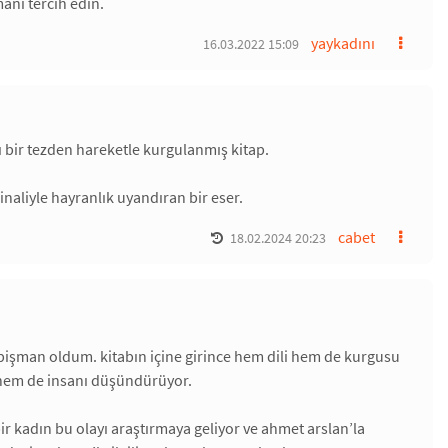
nı tercih edin.
yaykadını
16.03.2022 15:09
lı bir tezden hareketle kurgulanmış kitap.
finaliyle hayranlık uyandıran bir eser.
cabet
18.02.2024 20:23
işman oldum. kitabın içine girince hem dili hem de kurgusu
ı hem de insanı düşündürüyor.
bir kadın bu olayı araştırmaya geliyor ve ahmet arslan’la