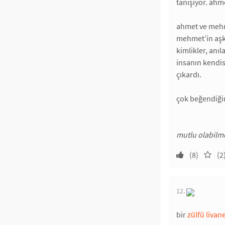
tanışıyor. ahme
ahmet ve mehme
mehmet’in aşkı
kimlikler, anıl
insanın kendis
çıkardı.
çok beğendiğim
mutlu olabilme
(8)
(2
12.
bir
zülfü livane