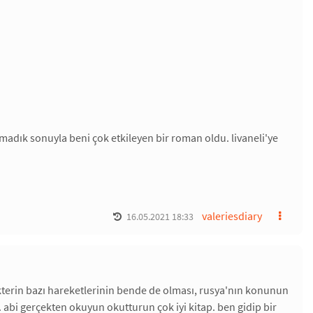
adık sonuyla beni çok etkileyen bir roman oldu. livaneli'ye
valeriesdiary
16.05.2021 18:33
rakterin bazı hareketlerinin bende de olması, rusya'nın konunun
. abi gerçekten okuyun okutturun çok iyi kitap. ben gidip bir