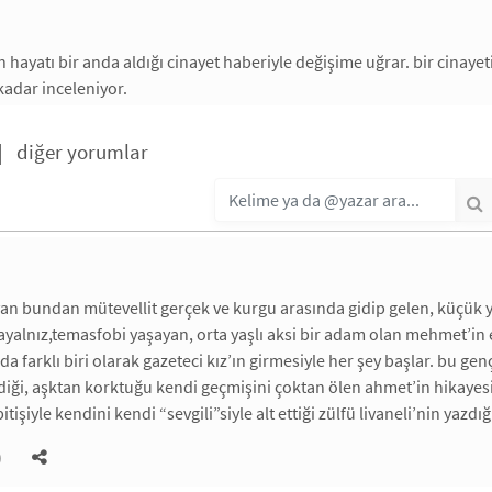
n hayatı bir anda aldığı cinayet haberiyle değişime uğrar. bir cinaye
 kadar inceleniyor.
|
diğer yorumlar
an bundan mütevellit gerçek ve kurgu arasında gidip gelen, küçük yaş
alnız,temasfobi yaşayan, orta yaşlı aksi bir adam olan mehmet’in e
a farklı biri olarak gazeteci kız’ın girmesiyle her şey başlar. bu ge
ği, aşktan korktuğu kendi geçmişini çoktan ölen ahmet’in hikayesi
itişiyle kendini kendi “sevgili”siyle alt ettiği zülfü livaneli’nin yazdığı
)