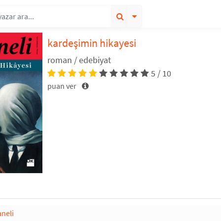
kardeşimin hikayesi
roman / edebiyat
5 / 10
puan ver
aneli