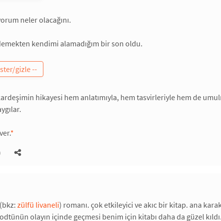
orum neler olacağını.
. demekten kendimi alamadığım bir son oldu.
ardeşimin hikayesi hem anlatımıyla, hem tasvirleriyle hem de umulm
ygılar.
ver.
*
)
(bkz:
zülfü livaneli
) romanı. çok etkileyici ve akıc bir kitap. ana ka
 odtünün olayın içinde geçmesi benim için kitabı daha da güzel kıldı