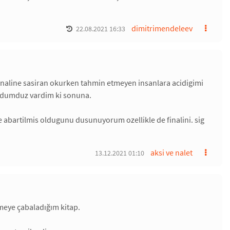
dimitrimendeleev
22.08.2021 16:33
 finaline sasiran okurken tahmin etmeyen insanlara acidigimi
n dumduz vardim ki sonuna.
de abartilmis oldugunu dusunuyorum ozellikle de finalini. sig
aksi ve nalet
13.12.2021 01:10
rmeye çabaladığım kitap.