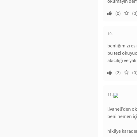
okumayın deme
(0)
(0
10.
benliğimizi es
bu tezi okuyuc
akıcılığı ve ya
(2)
(0
11.
livaneli’den 
beni hemen içi
hikâye karaden