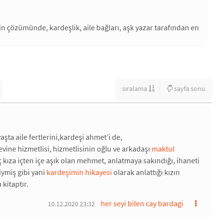
tin çözümünde, kardeşlik, aile bağları, aşk yazar tarafından en
sıralama
sayfa sonu
ta aile fertlerini,kardeşi ahmet’i de,
vine hizmetlisi, hizmetlisinin oğlu ve arkadaşı
maktul
nç kıza içten içe aşık olan mehmet, anlatmaya sakındığı, ihaneti
ymiş gibi yani
kardeşimin hikayesi
olarak anlattığı kızın
 kitaptır.
her seyi bilen cay bardagi
10.12.2020 23:32