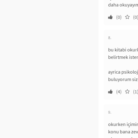
daha okuyayım
(0)
(0
8.
bu kitabi okur
belirtmek ist
ayrica psikolo
buluyorum siz
(4)
(1
9.
okurken içimin
konu bana zev