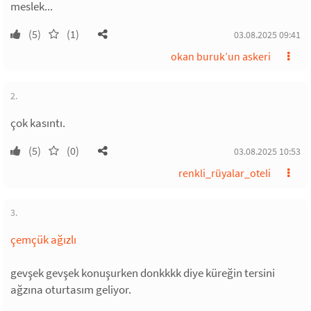
meslek...
(5)
(1)
03.08.2025 09:41
okan buruk’un askeri
2.
çok kasıntı.
(5)
(0)
03.08.2025 10:53
renkli_rüyalar_oteli
3.
çemçük ağızlı
gevşek gevşek konuşurken donkkkk diye küreğin tersini
ağzına oturtasım geliyor.