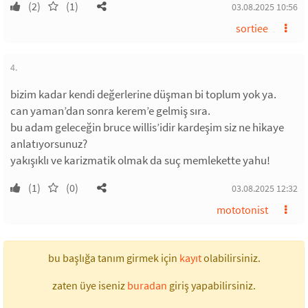
(2)
(1)
03.08.2025 10:56
sortiee
4.
bizim kadar kendi değerlerine düşman bi toplum yok ya.
can yaman’dan sonra kerem’e gelmiş sıra.
bu adam geleceğin bruce willis’idir kardeşim siz ne hikaye
anlatıyorsunuz?
yakışıklı ve karizmatik olmak da suç memlekette yahu!
(1)
(0)
03.08.2025 12:32
mototonist
bu başlığa tanım girmek için
kayıt
olabilirsiniz.
zaten üye iseniz
buradan
giriş yapabilirsiniz.