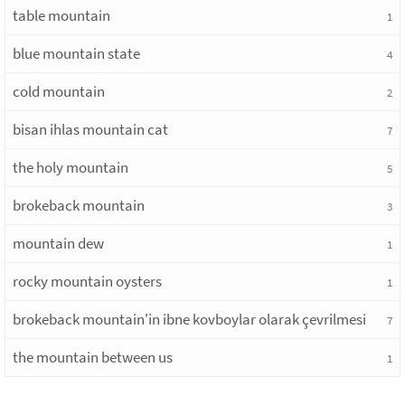
table mountain
1
blue mountain state
4
cold mountain
2
bisan ihlas mountain cat
7
the holy mountain
5
brokeback mountain
3
mountain dew
1
rocky mountain oysters
1
brokeback mountain'in ibne kovboylar olarak çevrilmesi
7
the mountain between us
1