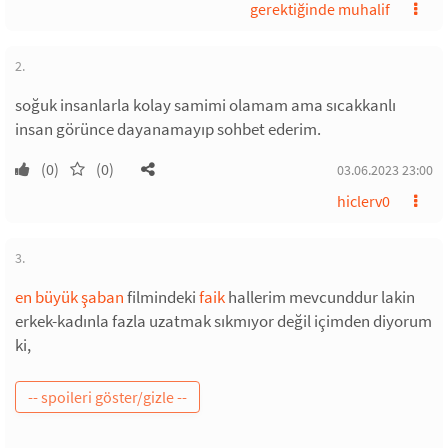
gerektiğinde muhalif
2.
soğuk insanlarla kolay samimi olamam ama sıcakkanlı
insan görünce dayanamayıp sohbet ederim.
(0)
(0)
03.06.2023 23:00
hiclerv0
3.
en büyük şaban
filmindeki
faik
hallerim mevcunddur lakin
erkek-kadınla fazla uzatmak sıkmıyor değil içimden diyorum
ki,