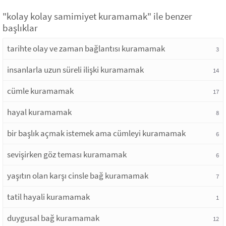
"kolay kolay samimiyet kuramamak" ile benzer
başlıklar
tarihte olay ve zaman bağlantısı kuramamak
3
insanlarla uzun süreli ilişki kuramamak
14
cümle kuramamak
17
hayal kuramamak
8
bir başlık açmak istemek ama cümleyi kuramamak
6
sevişirken göz teması kuramamak
6
yaşıtın olan karşı cinsle bağ kuramamak
7
tatil hayali kuramamak
1
duygusal bağ kuramamak
12