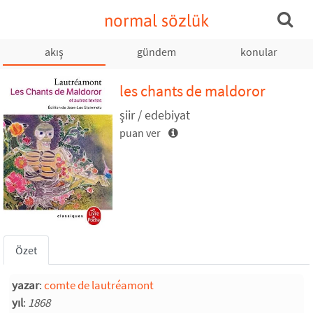
normal sözlük
akış
gündem
konular
les chants de maldoror
şiir / edebiyat
puan ver
Özet
yazar
:
comte de lautréamont
yıl
:
1868