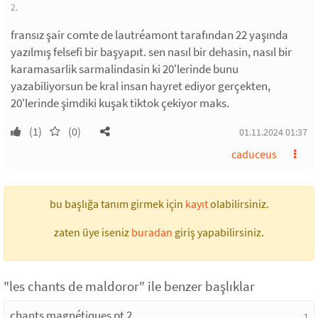
2.
fransız şair comte de lautréamont tarafından 22 yaşında
yazılmış felsefi bir başyapıt. sen nasıl bir dehasin, nasıl bir
karamasarlik sarmalindasin ki 20'lerinde bunu
yazabiliyorsun be kral insan hayret ediyor gerçekten,
20'lerinde şimdiki kuşak tiktok çekiyor maks.
(1)
(0)
01.11.2024 01:37
caduceus
bu başlığa tanım girmek için
kayıt
olabilirsiniz.
zaten üye iseniz
buradan
giriş yapabilirsiniz.
"les chants de maldoror" ile benzer başlıklar
chants magnétiques pt 2
1