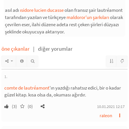
asıl adı
ısidore lucien ducasse
olan fransız şair lautréamont
tarafından yazılan ve türkçeye
maldoror'un şarkıları
olarak
çevrilen eser, ilahi düzene adeta rest çeken şiirleri düzyazı
şeklinde okuyucuya aktarıyor.
öne çıkanlar
|
diğer yorumlar
1.
comte de lautréamont
'ın yazdığı rahatsız edici, bir o kadar
güzel kitap. kısa olsa da, okuması ağırdır.
(3)
(0)
10.01.2021 12:17
raleon