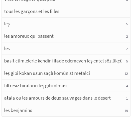
tous les garçons et les filles
1
leş
5
les amoreux qui passent
2
les
2
basit cümlelerle kendini ifade edemeyen leş entel sözlükçü
5
leş gibi kokan uzun saçlı komünist metalci
12
filtresiz biraların leş gibi olması
4
atala ou les amours de deux sauvages dans le desert
1
les benjamins
19