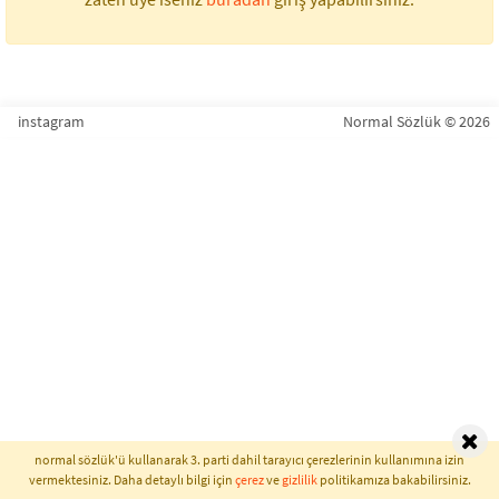
instagram
Normal Sözlük © 2026
normal sözlük'ü kullanarak 3. parti dahil tarayıcı çerezlerinin kullanımına izin
vermektesiniz. Daha detaylı bilgi için
çerez
ve
gizlilik
politikamıza bakabilirsiniz.