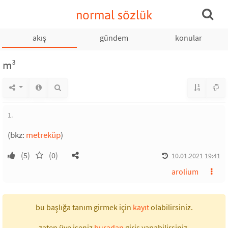
normal sözlük
akış
gündem
konular
m³
1.
(bkz:
metreküp
)
(5)
(0)
10.01.2021 19:41
arolium
bu başlığa tanım girmek için
kayıt
olabilirsiniz.
zaten üye iseniz
buradan
giriş yapabilirsiniz.