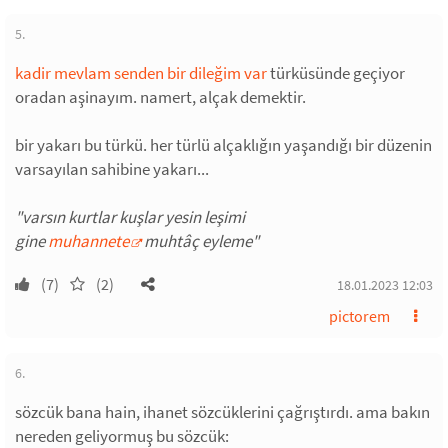
5.
kadir mevlam senden bir dileğim var
türküsünde geçiyor
oradan aşinayım. namert, alçak demektir.
bir yakarı bu türkü. her türlü alçaklığın yaşandığı bir düzenin
varsayılan sahibine yakarı...
"varsın kurtlar kuşlar yesin leşimi
gine
muhannete
muhtâç eyleme"
(7)
(2)
18.01.2023 12:03
pictorem
6.
sözcük bana hain, ihanet sözcüklerini çağrıştırdı. ama bakın
nereden geliyormuş bu sözcük: