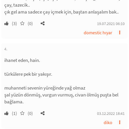
çay, tazecik..
çık gel ama sadece çay içmek için, baştan anlaşalım bak..
(3)
(0)
19.07.2021 06:10
domestic hıyar
4.
ihanet eden, hain.
türkülere pek bir yakışır.
muhanneti sevenin yüreğinde yağ olmaz
şal yüzün dönmüş, vurgun vurmuş, civan ölmüş puşta bel
bağlama.
(1)
(0)
03.12.2022 18:41
diko