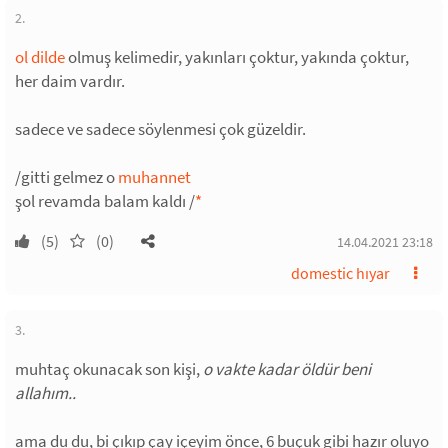
2.
ol dilde
olmuş kelimedir, yakınları çoktur, yakında çoktur,
her daim vardır.
sadece ve sadece söylenmesi çok güzeldir.
/gitti gelmez o
muhannet
şol revamda balam kaldı /
*
(5)
(0)
14.04.2021 23:18
domestic hıyar
3.
muhtaç okunacak son kişi,
o vakte kadar öldür beni
allahım..
ama du du, bi çıkıp çay içeyim önce, 6 buçuk gibi hazır oluyo