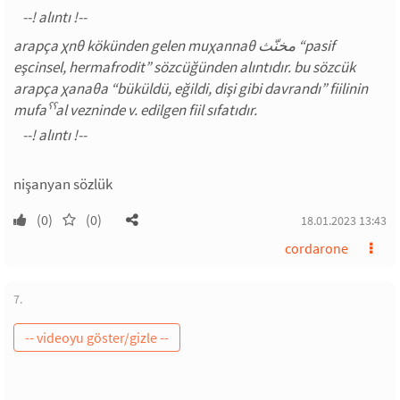
arapça χnθ kökünden gelen muχannaθ مخنّث “pasif
eşcinsel, hermafrodit” sözcüğünden alıntıdır. bu sözcük
arapça χanaθa “büküldü, eğildi, dişi gibi davrandı” fiilinin
mufaˁˁal vezninde v. edilgen fiil sıfatıdır.
nişanyan sözlük
(0)
(0)
18.01.2023 13:43
cordarone
7.