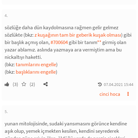
4.
sözlüğe daha dün kaydolmasına rağmen gelir gelmez
sözlükte (bkz:
z kuşağının tam bir geberik kuşak olması
) gibi
bir başlık açmış olan,
#700604
gibi bir tanım
*
*
girmiş olan
yazar ablamız. aslında yazmaya ara vermiştim ama bu
nickaltıyı haketti.
(bkz:
tanımlarını engelle
)
(bkz:
başlıklarını engelle
)
(3)
(2)
07.04.2021 15:44
cinci hoca
5.
yunan mitolojisinde, sudaki yansımasını görünce kendine
aşık olup, yemek içmekten kesilen, kendini seyrederek