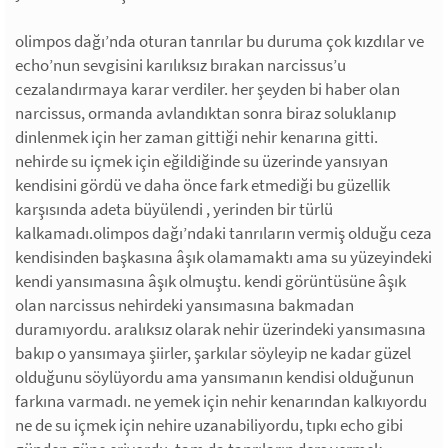
olimpos dağı’nda oturan tanrılar bu duruma çok kızdılar ve
echo’nun sevgisini karılıksız bırakan narcissus’u
cezalandırmaya karar verdiler. her şeyden bi haber olan
narcissus, ormanda avlandıktan sonra biraz soluklanıp
dinlenmek için her zaman gittiği nehir kenarına gitti.
nehirde su içmek için eğildiğinde su üzerinde yansıyan
kendisini gördü ve daha önce fark etmediği bu güzellik
karşısında adeta büyülendi , yerinden bir türlü
kalkamadı.olimpos dağı’ndaki tanrıların vermiş olduğu ceza
kendisinden başkasına âşık olamamaktı ama su yüzeyindeki
kendi yansımasına âşık olmuştu. kendi görüntüsüne âşık
olan narcissus nehirdeki yansımasına bakmadan
duramıyordu. aralıksız olarak nehir üzerindeki yansımasına
bakıp o yansımaya şiirler, şarkılar söyleyip ne kadar güzel
olduğunu söylüyordu ama yansımanın kendisi olduğunun
farkına varmadı. ne yemek için nehir kenarından kalkıyordu
ne de su içmek için nehire uzanabiliyordu, tıpkı echo gibi