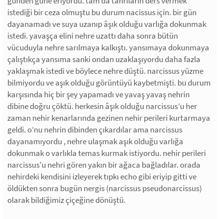
günden güne eriyordu. tam da tanrıların ders vermek
istediği bir ceza olmuştu bu durum nacissus için. bir gün
dayanamadı ve suya uzanıp âşık olduğu varlığa dokunmak
istedi. yavaşça elini nehre uzattı daha sonra bütün
vücuduyla nehre sarılmaya kalkıştı. yansımaya dokunmaya
çalıştıkça yansıma sanki ondan uzaklaşıyordu daha fazla
yaklaşmak istedi ve böylece nehre düştü. narcissus yüzme
bilmiyordu ve aşık olduğu görüntüyü kaybetmişti. bu durum
karşısında hiç bir şey yapamadı ve yavaş yavaş nehrin
dibine doğru çöktü. herkesin âşık olduğu narcissus’u her
zaman nehir kenarlarında gezinen nehir perileri kurtarmaya
geldi. o’nu nehrin dibinden çıkardılar ama narcissus
dayanamıyordu , nehre ulaşmak aşık olduğu varlığa
dokunmak o varlıkla temas kurmak istiyordu. nehir perileri
narcissus'u nehri gören yakın bir ağaca bağladılar. orada
nehirdeki kendisini izleyerek tıpkı echo gibi eriyip gitti ve
öldükten sonra bugün nergis (narcissus pseudonarcissus)
olarak bildiğimiz çiçeğine dönüştü.