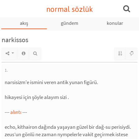
normal sözlük
akış
gündem
konular
narkissos
1.
narsisizm'e ismini veren antik yunan figürü.
hikayesi için şöyle alayım sizi .
---
alıntı
---
echo, kithairon dağında yaşayan güzel bir dağ-su perisiydi.
zeus’un gönlü ne zaman nympelerle vakit geçirmek istese