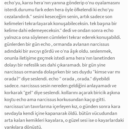
echo’yu, karısı hera’nın yanına gönderip o’nu oyalamasını
isterdi.durumu fark eden hera öyle öfkelendi ki echo’yu
cezalandırdı.“ sesini keseceğim senin, artık sadece son
kelimeleri tekrarlayarak konuşabileceksin. tek başına bir
kelime dahi edemeyeceksin.” dedi ve ondan sonra echo
yalnızca ona söylenen cümleleri tekrar ederek konuşabildi.
günlerden bir gün echo , ormanda avlanan narcissus
adındaki bir avcıyı gördü ve o’na âşık oldu. seslenmek,
onunla iletişime geçmek istedi ama hera’nın lanetinden
dolayı bir nefeslik ses dahi çıkaramadı. bir gün yine
narcissus ormanda dolaşırken bir ses duydu “kimse var mı
orada?” diye seslendi. echo “ orada , orada.” diyebildi
sadece. narcissus sesin nereden geldiğini anlayamadı ve
korkarak “gel” diye seslendi. kollarını açarak biricik aşkına
koştu echo ama narcissus korkusundan kaçıp gitti.
narcissus’un tavırlarına içerleyen kız, o günden sonra kara
sevdayla kendi içine kapanarak öldü. bütün vücudundan
arta kalan kemikleri kayalara, o güzel sesi ise o kayarlardaki
yankılara dönüştü.