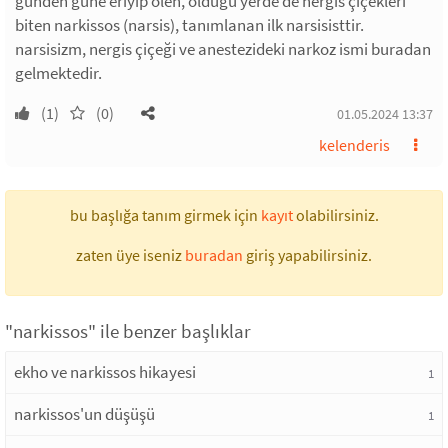
günden güne eriyip ölen, öldüğü yerde de nergis çiçekleri
biten narkissos (narsis), tanımlanan ilk narsisisttir.
narsisizm, nergis çiçeği ve anestezideki narkoz ismi buradan
gelmektedir.
(1)
(0)
01.05.2024 13:37
kelenderis
bu başlığa tanım girmek için
kayıt
olabilirsiniz.
zaten üye iseniz
buradan
giriş yapabilirsiniz.
"narkissos" ile benzer başlıklar
ekho ve narkissos hikayesi
1
narkissos'un düşüşü
1