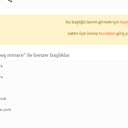
)
bu başlığa tanım girmek için
kayı
zaten üye iseniz
buradan
giriş y
eş minare" ile benzer başlıklar
rk
re
york
ew york