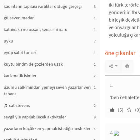
iki türk terörl
kadınların tapılası varlıklar olduğu gerçeği
3
gönderilir. fbı
gülseven medar
1
birleşik devlet
ve önyargılar 
katainaka no ossan, kensei ni naru
1
yolculuğa çıkar
uyku
7
öne çıkanlar
eyüp sabri tuncer
1
kuytu bir dm de gözlerden uzak
1
karizmatik isimler
2
1.
üzümü salkımından yemeyi seven yazarlar veri
1
tabanı
'ben cehalette
cat stevens
2
(5)
(0
sevgiliyle yapılabilecek aktiviteler
9
yazarların küçükken yapmak istediği meslekler
4
2.
1