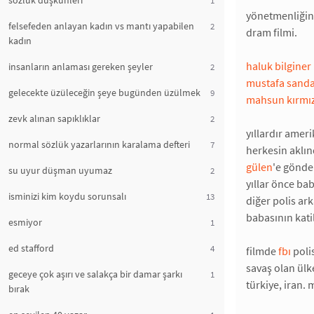
sözlük düşkünleri
yönetmenliğini
felsefeden anlayan kadın vs mantı yapabilen
2
dram filmi.
kadın
haluk bilginer
insanların anlaması gereken şeyler
2
mustafa sanda
gelecekte üzüleceğin şeye bugünden üzülmek
9
mahsun kırmız
zevk alınan sapıklıklar
2
yıllardır amer
normal sözlük yazarlarının karalama defteri
7
herkesin aklın
gülen
'e gönde
su uyur düşman uyumaz
2
yıllar önce ba
isminizi kim koydu sorunsalı
13
diğer polis ark
babasının kati
esmiyor
1
ed stafford
4
filmde
fbı
poli
savaş olan ül
geceye çok aşırı ve salakça bir damar şarkı
1
türkiye, iran.
bırak