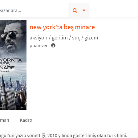
new york'ta beş minare
aksiyon / gerilim / suç / gizem
puan ver
gman
Kadro
ül'ün yazıp yönettiği, 2010 yılında gösterilmiş olan türk filmi.