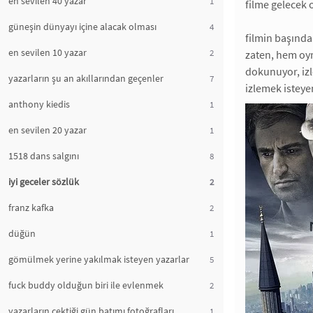
en sevilen 40 yazar
1
filme gelecek 
güneşin dünyayı içine alacak olması
4
filmin başında
en sevilen 10 yazar
2
zaten, hem oyn
dokunuyor, izle
yazarların şu an akıllarından geçenler
7
izlemek isteyen
anthony kiedis
1
en sevilen 20 yazar
1
1518 dans salgını
8
iyi geceler sözlük
2
franz kafka
2
düğün
1
gömülmek yerine yakılmak isteyen yazarlar
5
fuck buddy olduğun biri ile evlenmek
2
yazarların çektiği gün batımı fotoğrafları
1