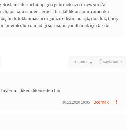
keli islam liderini bulup geri getirmek üzere new york'a
ir türk hapishanesinden serbest bırakıldıktan sonra amerika
ümüş'ün tutuklanmasını organize ediyor. bu aşk, dostluk, barış
un önemli olup olmadığı sorusunu yanıtlamak için bizi bir
sıralama
sayfa sonu
tüylerimi diken diken eden film.
ucemak
30.12.2020 19:05