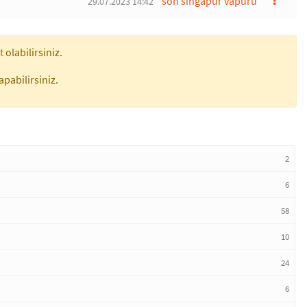
son singapur vapuru
29.07.2023 14:42
t
olabilirsiniz.
apabilirsiniz.
2
6
58
10
24
6