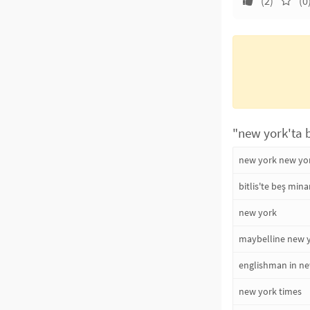
(2)
(0
"new york'ta b
new york new yo
bitlis'te beş mina
new york
maybelline new 
englishman in n
new york times