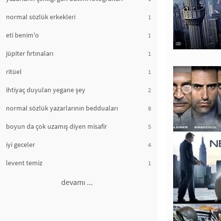
normal sözlük erkekleri
1
eti benim'o
1
jüpiter fırtınaları
1
ritüel
1
ihtiyaç duyulan yegane şey
2
normal sözlük yazarlarının bedduaları
8
boyun da çok uzamış diyen misafir
5
iyi geceler
4
levent temiz
1
devamı ...