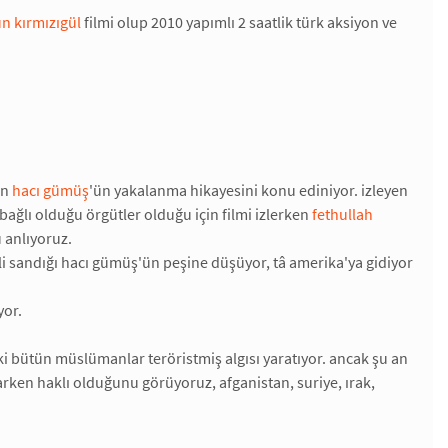
n kırmızıgül
filmi olup 2010 yapımlı 2 saatlik türk aksiyon ve
an
hacı gümüş
'ün yakalanma hikayesini konu ediniyor. izleyen
 bağlı olduğu örgütler olduğu için filmi izlerken
fethullah
 anlıyoruz.
li sandığı hacı gümüş'ün peşine düşüyor, tâ amerika'ya gidiyor
yor.
ki bütün müslümanlar teröristmiş algısı yaratıyor. ancak şu an
en haklı olduğunu görüyoruz, afganistan, suriye, ırak,