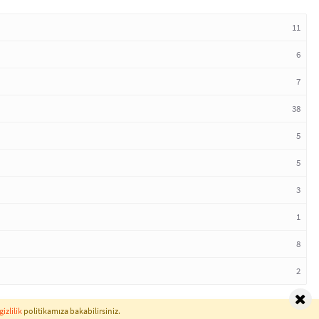
11
6
7
38
5
5
3
1
8
2
gizlilik
politikamıza bakabilirsiniz.
Normal Sözlük © 2026