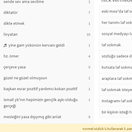
sende sev ama sevilme
1
eski mısır'da laf
diktatör
7
her tanımı laf so
dikte etmek
1
sosyal medyayı la
livyatan
10
laf sokmak
yine gam yükünün kervanı geldi
1
hz. ömer
sözlüğü sadece d
4
çerçeve yasa
5
kutsala laf sokm
güzel ne güzel olmuşsun
1
araplara laf sok
başkan esrar pozitif yardımcı kokan pozitif
1
laf sokmak istey
ismail yk'nın hepimizin gençlik aşkı olduğu
1
instagramı laf s
gerçeği
bir kişinin isteğ
mesleğini yasa dışıymış gibi anlat
9
hayırlı cumalar
1
normal sözlük'ü kullanarak 3. part
instagram