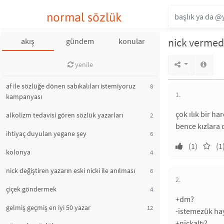
normal sözlük
nick vermed
akış
gündem
konular
yenile
af ile sözlüğe dönen sabıkalıları istemiyoruz
8
1.
kampanyası
çok ılık bir h
alkolizm tedavisi gören sözlük yazarları
2
bence kızlara 
ihtiyaç duyulan yegane şey
6
(1)
(1
kolonya
4
nick değiştiren yazarın eski nicki ile anılması
6
2.
çiçek göndermek
4
+dm?
gelmiş geçmiş en iyi 50 yazar
12
-istemezük hay
+nickaltı?