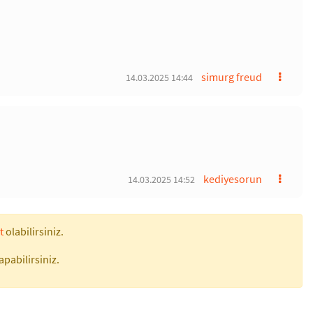
simurg freud
14.03.2025 14:44
kediyesorun
14.03.2025 14:52
t
olabilirsiniz.
apabilirsiniz.