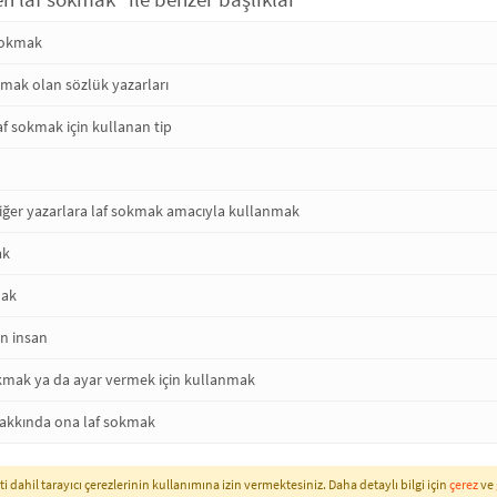
 sokmak
kmak olan sözlük yazarları
f sokmak için kullanan tip
iğer yazarlara laf sokmak amacıyla kullanmak
ak
mak
en insan
okmak ya da ayar vermek için kullanmak
i hakkında ona laf sokmak
i dahil tarayıcı çerezlerinin kullanımına izin vermektesiniz. Daha detaylı bilgi için
çerez
ve