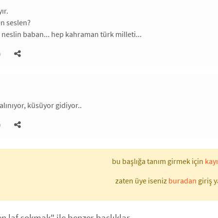
ır.
n seslen?
neslin baban... hep kahraman türk milleti...
)
lınıyor, küsüyor gidiyor..
)
bu başlığa tanım girmek için
kayı
zaten üye iseniz
buradan
giriş y
n laf sokmak" ile benzer başlıklar