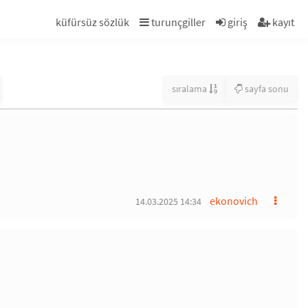
küfürsüz sözlük
turunçgiller
giriş
kayıt
sıralama
sayfa sonu
ekonovich
14.03.2025 14:34