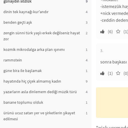
günaydın sözlük
9
-istemezük hay
dinin tek kaynağı kur'andır
4
+nick vermede
-ceddin deden 
benden geçti aşk
3
(6)
(1
zengin sünni türk yaşlı erkek değilseniz hayat
2
zor
kozmik mikrodalga arka plan ışınımı
1
3.
rammstein
4
sonra başkası a
güne bira ile başlamak
1
(1)
(0
hayatında hiç çiçek almamış kadın
9
yazarların asla dinlemem dediği müzik türü
4
banane toplumu olduk
1
ürünü ucuz satan yer ve şirketlerin şikayet
1
edilmesi
"nick vermede