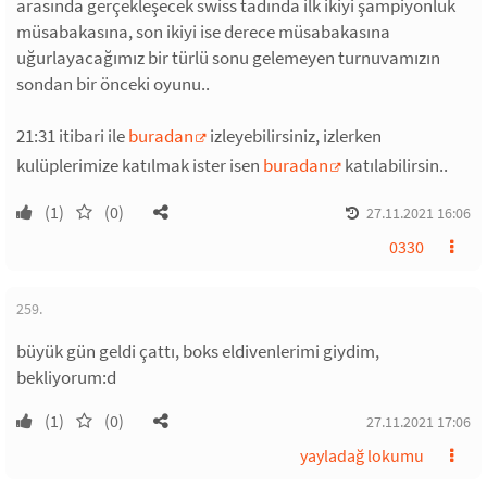
arasında gerçekleşecek swiss tadında ilk ikiyi şampiyonluk
müsabakasına, son ikiyi ise derece müsabakasına
uğurlayacağımız bir türlü sonu gelemeyen turnuvamızın
sondan bir önceki oyunu..
21:31 itibari ile
buradan
izleyebilirsiniz, izlerken
kulüplerimize katılmak ister isen
buradan
katılabilirsin..
(1)
(0)
27.11.2021 16:06
0330
259.
büyük gün geldi çattı, boks eldivenlerimi giydim,
bekliyorum:d
(1)
(0)
27.11.2021 17:06
yayladağ lokumu