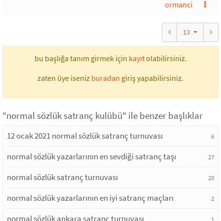
ormanci
13
bu başlığa tanım girmek için
kayıt
olabilirsiniz.
zaten üye iseniz
buradan
giriş yapabilirsiniz.
"normal sözlük satranç kulübü" ile benzer başlıklar
12 ocak 2021 normal sözlük satranç turnuvası
6
normal sözlük yazarlarının en sevdiği satranç taşı
27
normal sözlük satranç turnuvası
20
normal sözlük yazarlarının en iyi satranç maçları
2
normal sözlük ankara satranç turnuvası
1