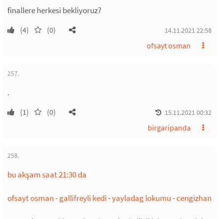
finallere herkesi bekliyoruz?
(4)
(0)
14.11.2021 22:58
ofsayt osman
257.
.
(1)
(0)
15.11.2021 00:32
birgaripanda
258.
bu akşam saat 21:30 da
ofsayt osman
-
gallifreyli kedi
-
yayladag lokumu
-
cengizhan