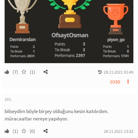
(7)
(1)
28.11.2021 01:49
0330
261.
bilseydim böyle birşey olduğunu kesin katılırdım.
müracaatlar nereye yapılıyor.
(1)
(0)
28.11.2021 13:32