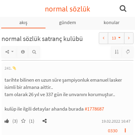
normal sözlük
akış
gündem
konular
normal sözlük satranç kulübü
13
241.
tarihte bilinen en uzun süre şampiyonluk emanuel lasker
isimli bir almana aittir..
tam olarak 26 yıl ve 337 gün ile unvanını korumuştur..
kulüp ile ilgili detaylar ahanda burada
#1778687
(3)
(1)
19.02.2022 16:47
0330