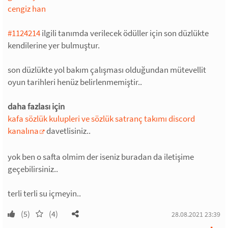
cengiz han
#1124214
ilgili tanımda verilecek ödüller için son düzlükte
kendilerine yer bulmuştur.
son düzlükte yol bakım çalışması olduğundan mütevellit
oyun tarihleri henüz belirlenmemiştir..
daha fazlası için
kafa sözlük kulupleri ve sözlük satranç takımı discord
kanalına
davetlisiniz..
yok ben o safta olmim der iseniz buradan da iletişime
geçebilirsiniz..
terli terli su içmeyin..
(5)
(4)
28.08.2021 23:39