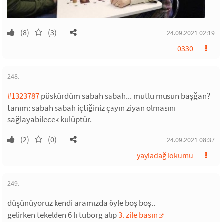
(8)
(3)
24.09.2021 02:19
0330
248.
#1323787
püskürdüm sabah sabah... mutlu musun başğan?
tanım: sabah sabah içtiğiniz çayın ziyan olmasını
sağlayabilecek kulüptür.
(2)
(0)
24.09.2021 08:37
yayladağ lokumu
249.
düşünüyoruz kendi aramızda öyle boş boş..
gelirken tekelden 6 lı tuborg alıp
3. zile basın