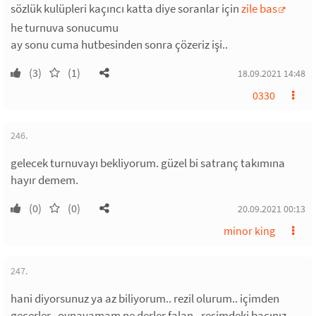
sözlük kulüpleri kaçıncı katta diye soranlar için
zile bas
he turnuva sonucumu
ay sonu cuma hutbesinden sonra çözeriz işi..
(3)
(1)
18.09.2021 14:48
0330
246.
gelecek turnuvayı bekliyorum. güzel bi satranç takımına
hayır demem.
(0)
(0)
20.09.2021 00:13
minor king
247.
hani diyorsunuz ya az biliyorum.. rezil olurum.. içimden
geçerler.. oynayamam ne derler falan.. resimdeki bacınız