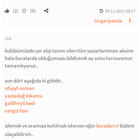
(2)
(0)
05.11.2021 09:27
birgaripanda
254.
kulübümüzde yer alıp tanım silen tüm yazarlarımızın aksine
hala buralarda olduğumuzu bildirerek ay sonu turnuvamızı
tamamlıyoruz..
son dört aşağıda ki gibidir..
ofsayt osman
yayladağ lokumu
gallifreyli kedi
cengiz han
izlemek ve aramıza katılmak istersen eğer
buradan
bizlere
ulaşabilirsin..