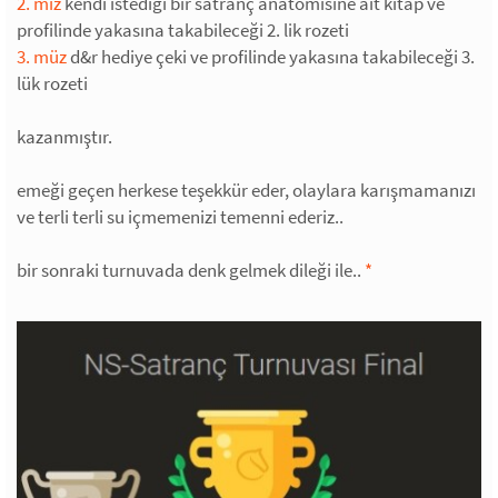
2. miz
kendi istediği bir satranç anatomisine ait kitap ve
profilinde yakasına takabileceği 2. lik rozeti
3. müz
d&r hediye çeki ve profilinde yakasına takabileceği 3.
lük rozeti
kazanmıştır.
emeği geçen herkese teşekkür eder, olaylara karışmamanızı
ve terli terli su içmemenizi temenni ederiz..
bir sonraki turnuvada denk gelmek dileği ile..
*