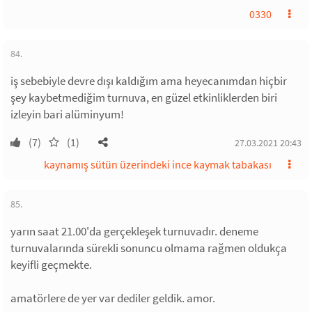
0330
84.
iş sebebiyle devre dışı kaldığım ama heyecanımdan hiçbir
şey kaybetmediğim turnuva, en güzel etkinliklerden biri
izleyin bari alüminyum!
(7)
(1)
27.03.2021 20:43
kaynamış sütün üzerindeki ince kaymak tabakası
85.
yarın saat 21.00'da gerçekleşek turnuvadır. deneme
turnuvalarında sürekli sonuncu olmama rağmen oldukça
keyifli geçmekte.
amatörlere de yer var dediler geldik. amor.