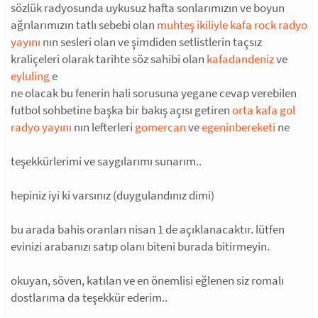
sözlük radyosunda uykusuz hafta sonlarımızın ve boyun
ağrılarımızın tatlı sebebi olan
muhteş ikiliyle kafa rock radyo
yayını
nın sesleri olan ve şimdiden setlistlerin taçsız
kraliçeleri olarak tarihte söz sahibi olan
kafadandeniz
ve
eyluling
e
ne olacak bu fenerin hali sorusuna yegane cevap verebilen
futbol sohbetine başka bir bakış açısı getiren
orta kafa gol
radyo yayını
nın lefterleri
gomercan
ve
egeninbereketi
ne
teşekkürlerimi ve saygılarımı sunarım..
hepiniz iyi ki varsınız (duygulandınız dimi)
bu arada bahis oranları nisan 1 de açıklanacaktır. lütfen
evinizi arabanızı satıp olanı biteni burada bitirmeyin.
okuyan, söven, katılan ve en önemlisi eğlenen siz romalı
dostlarıma da teşekkür ederim..