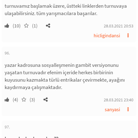
turnuvamız başlamak üzere, üstteki linklerden turnuvaya
ulaşabilirsiniz. tüm yarışmacılara başarılar.
(10)
(1)
28.03.2021 20:53
hicligindansi
96.
yazar kadrosuna sosyalleşmenin gambit versiyonunu
yaşatan turnuvadır efenim içeride herkes birbirinin
kuyusunu kazmakta türlü entrikalar çevirmekte, ayağını
kaydırmaya çalışmaktadır.
(4)
(3)
28.03.2021 23:40
sanyasi
97.