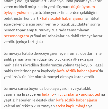
adamış olduğu hayatı artık allah yolunda yaşamaya karar
veren mekkeli müşriklerin yeni düşmanı
düşünüyorum
öyleyse yokum
hiçte üzülmeyerek finallerden çekildiğini
belirtmiştir. konu artık
kafa sözlük haber ajansı
na intikal
etse de kendisi için onun yerine birazcık üzüldükten sonra
hemen toparlanıp turnuvayı 9. sırada tamamlayan
personongrata
yı final müsabakalarına dahil etmeye karar
verdik. (çokça tartıştık)
turnuvaya katılıp dereceye giremeyen romalı dostlarım ile
anlık şaman ayinleri düzenleyip yukarıda ilk sekiz için
mahlasları zikredilen dostlarımızın yoluna taş koyup illegal
bahis sitelerinde para kaybedip
kafa sözlük haber ajansı
'da
yeni ünsüz ünlüler olarak manşet olmaya karar verdik.
turnuva süresi boyunca bu olaya yardım ve yataklık
yapmama fırsat veren
hidano
-
hicligindansi
-
undisputed
na
yaptığı haberler ile destek olan
kafa sözlük haber ajansı
kalemi mürekkep kurutmayan
ateist kaplumbağa
ya