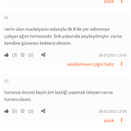
jojuk
91.
verin ulan madalyamı edasıyla ilk 8'de yer edinmeye
çalışacağım turnuvadır. link yukarıda paylaşılmıştır. varsa
kendine güvenen bekleriz efenim.
(3)
(2)
28.03.2021 13:43
sekülerlesen çılgın hafız
92.
turnuva öncesi beyin jim lastiği yapmak isteyen varsa
turunculasın.
(5)
(2)
28.03.2021 13:58
jojuk