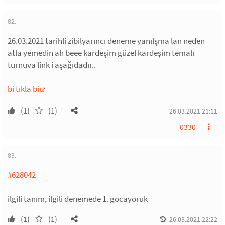
82.
26.03.2021 tarihli zibilyarıncı deneme yanılşma lan neden
atla yemedin ah beee kardeşim güzel kardeşim temalı
turnuva link i aşağıdadır..
bi tıkla bi
(1)
(1)
26.03.2021 21:11
0330
83.
#628042
ilgili tanım, ilgili denemede 1. gocayoruk
(1)
(1)
26.03.2021 22:22