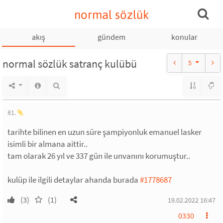
normal sözlük
akış
gündem
konular
normal sözlük satranç kulübü
5
81.
tarihte bilinen en uzun süre şampiyonluk emanuel lasker
isimli bir almana aittir..
tam olarak 26 yıl ve 337 gün ile unvanını korumuştur..
kulüp ile ilgili detaylar ahanda burada
#1778687
(3)
(1)
19.02.2022 16:47
0330