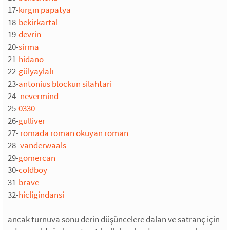
17-
kırgın papatya
18-
bekirkartal
19-
devrin
20-
sirma
21-
hidano
22-
gülyaylalı
23-
antonius blockun silahtari
24-
nevermind
25-
0330
26-
gulliver
27-
romada roman okuyan roman
28-
vanderwaals
29-
gomercan
30-
coldboy
31-
brave
32-
hicligindansi
ancak turnuva sonu derin düşüncelere dalan ve satranç için