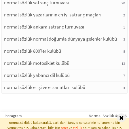
normal sözlük satranç turnuvası
20
normal sözlük yazarlarının en iyi satranç maçları
2
normal sözlük ankara satranç turnuvası
1
normal sözlük normal doğumla dünyaya gelenler kulübü
3
normal sözlük 800'ler kulübü
8
normal sözlük motosiklet kulübü
13
normal sözlük yabancı dil kulübü
7
normal sözlük el işi ve el sanatları kulübü
4
instagram
Normal Sözlük © 2026
normal sözlük'ü kullanarak 3. parti dahil tarayıcı çerezlerinin kullanımına izin
vermektesiniz. Daha detaylı bilgi için
çerez
ve
gizlilik
politikamıza bakabilirsiniz.