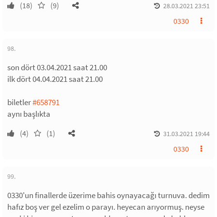
(18)
(9)
28.03.2021 23:51
0330
98.
son dört 03.04.2021 saat 21.00
ilk dört 04.04.2021 saat 21.00
biletler
#658791
aynı başlıkta
(4)
(1)
31.03.2021 19:44
0330
99.
0330'un finallerde üzerime bahis oynayacağı turnuva. dedim
hafız boş ver gel ezelim o parayı. heyecan arıyormuş. neyse