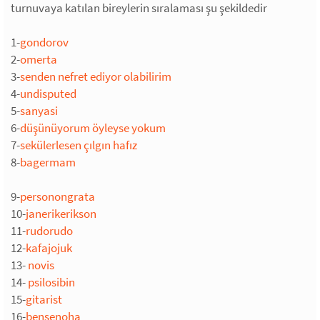
turnuvaya katılan bireylerin sıralaması şu şekildedir
1-
gondorov
2-
omerta
3-
senden nefret ediyor olabilirim
4-
undisputed
5-
sanyasi
6-
düşünüyorum öyleyse yokum
7-
sekülerlesen çılgın hafız
8-
bagermam
9-
personongrata
10-
janerikerikson
11-
rudorudo
12-
kafajojuk
13-
novis
14-
psilosibin
15-
gitarist
16-
bensenoha