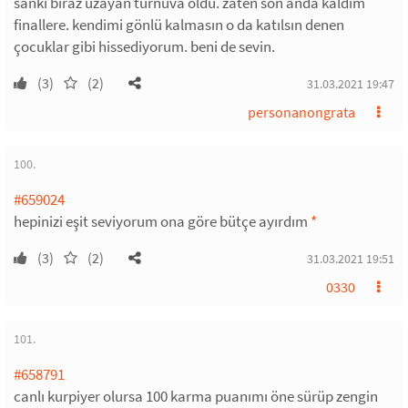
sanki biraz uzayan turnuva oldu. zaten son anda kaldım
finallere. kendimi gönlü kalmasın o da katılsın denen
çocuklar gibi hissediyorum. beni de sevin.
(3)
(2)
31.03.2021 19:47
personanongrata
100.
#659024
hepinizi eşit seviyorum ona göre bütçe ayırdım
*
(3)
(2)
31.03.2021 19:51
0330
101.
#658791
canlı kurpiyer olursa 100 karma puanımı öne sürüp zengin