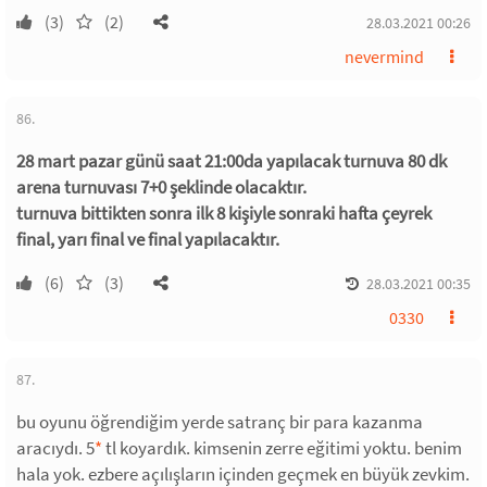
(3)
(2)
28.03.2021 00:26
nevermind
86.
28 mart pazar günü saat 21:00da yapılacak turnuva 80 dk
arena turnuvası 7+0 şeklinde olacaktır.
turnuva bittikten sonra ilk 8 kişiyle sonraki hafta çeyrek
final, yarı final ve final yapılacaktır.
(6)
(3)
28.03.2021 00:35
0330
87.
bu oyunu öğrendiğim yerde satranç bir para kazanma
aracıydı. 5
*
tl koyardık. kimsenin zerre eğitimi yoktu. benim
hala yok. ezbere açılışların içinden geçmek en büyük zevkim.