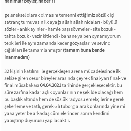
hanımlar beyler, naber ??
geleneksel olarak olmasını temenni ettiğimiz sözlük içi
satranç turnuvasın ilk ayağı allah allah nidaları - büyülü
sözler - anlık ayinler - hamle başı sövmeler - site bozuk -
tahta bozuk - vezir kitlendi - banane ya ben oynamıyorum
tepkileri ile aynı zamanda keder gözyaşları ve sevinç
çığlıkları ile tamamlanmıştır
(tamam buna bende
inanmadım)
32 kişinin katılımı ile gerçekleşen arena mücadelesinde ilk
sekize giren cesur bireyler arasında çeyrek final-yarı final- ve
final müsabakası
04.04.2021
tarihinde gerçekleşecektir. bu
süre zarfına kadar açlık oyunlarının ne şekilde olacağı hem
bu başlık altında hem de sözlük radyosu emekçilerine gerek
şekerleme ve tatlı, gerek 6 lı tuborg alarak onlarında yine mi
yaaa yeter be arkadaş cümlelerinden sonra kendimi
yapıştırıp duyurusu yapılacaktır.