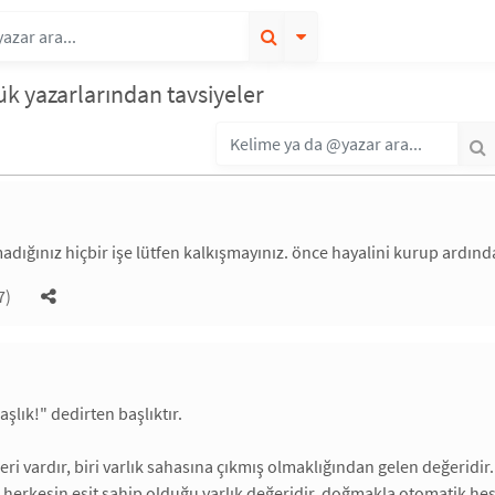
k yazarlarından tavsiyeler
adığınız hiçbir işe lütfen kalkışmayınız. önce hayalini kurup ardınd
7)
aşlık!" dedirten başlıktır.
eri vardır, biri varlık sahasına çıkmış olmaklığından gelen değeridir. 
herkesin eşit sahip olduğu varlık değeridir. doğmakla otomatik hes