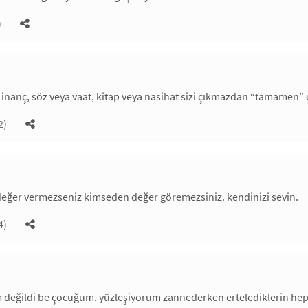
)
 inanç, söz veya vaat, kitap veya nasihat sizi çıkmazdan “tamamen” 
2)
değer vermezseniz kimseden değer göremezsiniz. kendinizi sevin.
4)
değildi be çocuğum. yüzleşiyorum zannederken ertelediklerin he