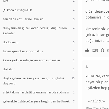
hırt
4
koca bir saçmalık
4
diğer değer, v
potansiyelini o
sen daha kötülerine layıksın
3
dünyanın en güzel kadını olduğu düşünülen
4
kimsenin sizi 
kadınlar
çok az insan g
değerinizi anc
dodo kuşu
3
(28)
(
lucius quinctius cincinnatus
1
kayra şarkılarında geçen acımasız sözler
1
3.
diktatör
1
kul kurar, kad
duşta gidere işerken yaşanan gizli suçluluk
13
hayat, siz pla
duygusu
o yüzden hep g
artık takmanın değil takmamanın olay olması
1
gelecekte üzüleceğin şeye bugünden üzülmek
7
ilim ilim bilmek