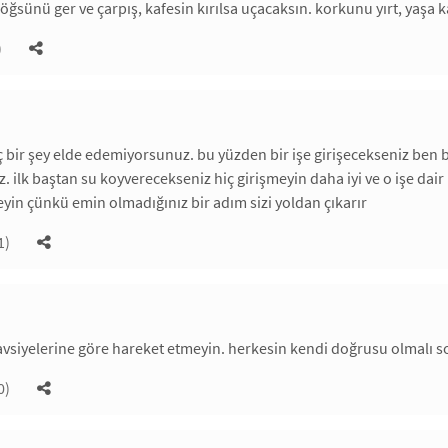
göğsünü ger ve çarpış, kafesin kırılsa uçacaksın. korkunu yırt, yaşa 
)
 bir şey elde edemiyorsunuz. bu yüzden bir işe girişecekseniz ben b
. ilk baştan su koyverecekseniz hiç girişmeyin daha iyi ve o işe dair
leyin çünkü emin olmadığınız bir adım sizi yoldan çıkarır
1)
avsiyelerine göre hareket etmeyin. herkesin kendi doğrusu olmalı s
0)