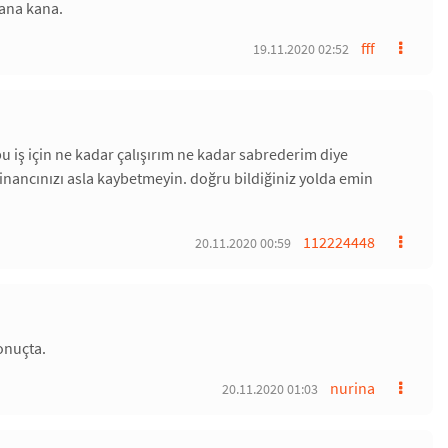
kana kana.
fff
19.11.2020 02:52
u iş için ne kadar çalışırım ne kadar sabrederim diye
 inancınızı asla kaybetmeyin. doğru bildiğiniz yolda emin
112224448
20.11.2020 00:59
onuçta.
nurina
20.11.2020 01:03