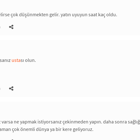
lirse çok düşünmekten gelir. yatın uyuyun saat kaç oldu.
)
rsanız
usta
sı olun.
)
 varsa ne yapmak istiyorsanız çekinmeden yapın. daha sonra sağlığını
aman çok önemli dünya ya bir kere geliyoruz.