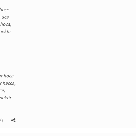
 hece
 uca
 hoca,
mektir
r hoca,
r hacca,
ce,
mektir.
2)