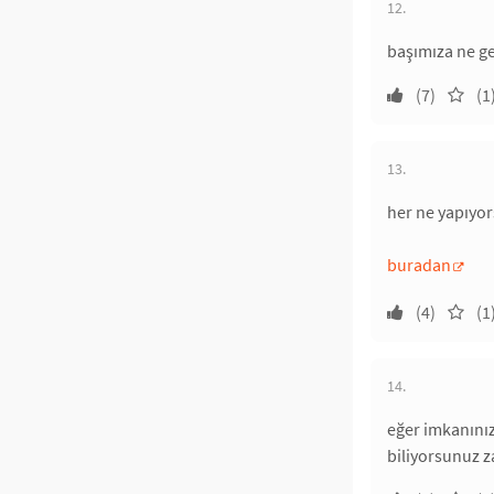
12.
başımıza ne ge
(7)
(1
13.
her ne yapıyo
buradan
(4)
(1
14.
eğer imkanınız
biliyorsunuz z