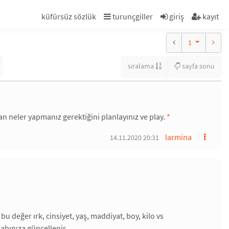
küfürsüz sözlük
turunçgiller
giriş
kayıt
1
sıralama
sayfa sonu
an neler yapmanız gerektiğini planlayınız ve play.
*
larmina
14.11.2020 20:31
bu değer ırk, cinsiyet, yaş, maddiyat, boy, kilo vs
abınıza güncellenir.