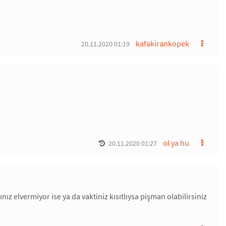
kafakirankopek
20.11.2020 01:19
ol ya hu
20.11.2020 01:27
z elvermiyor ise ya da vaktiniz kısıtlıysa pişman olabilirsiniz