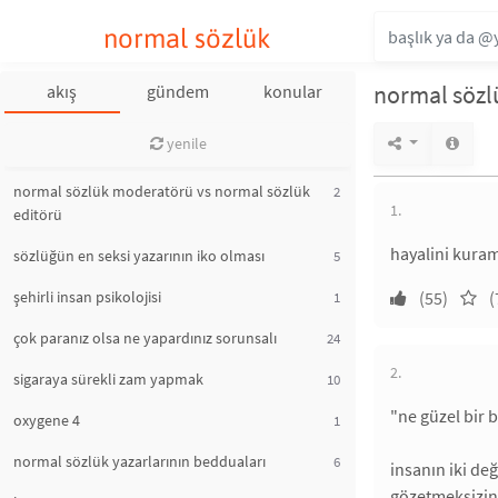
normal sözlük
normal sözlü
akış
gündem
konular
yenile
normal sözlük moderatörü vs normal sözlük
2
1.
editörü
hayalini kuram
sözlüğün en seksi yazarının iko olması
5
şehirli insan psikolojisi
(55)
(
1
çok paranız olsa ne yapardınız sorunsalı
24
2.
sigaraya sürekli zam yapmak
10
"ne güzel bir b
oxygene 4
1
normal sözlük yazarlarının bedduaları
6
insanın iki değ
gözetmeksizin 