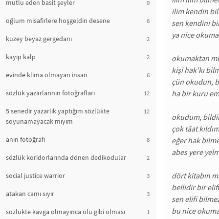
mutlu eden basit şeyler
9
ilim kendin bil
oğlum misafirlere hoşgeldin desene
6
sen kendini bi
ya nice okuma
kuzey beyaz gergedanı
2
kayıp kalp
2
okumaktan mu
kişi hak'kı bil
evinde klima olmayan insan
6
çün okudun, b
sözlük yazarlarının fotoğrafları
ha bir kuru em
12
5 senedir yazarlık yaptığım sözlükte
12
okudum, bild
soyunamayacak mıyım
çok tâat kıldı
anın fotoğrafı
8
eğer hak bilme
abes yere yelm
sözlük koridorlarında dönen dedikodular
2
dört kitabın mâ
social justice warrior
3
bellidir bir elif
atakan camı sıyır
3
sen elifi bilme
bu nice okuma
sözlükte kavga olmayınca ölü gibi olması
1