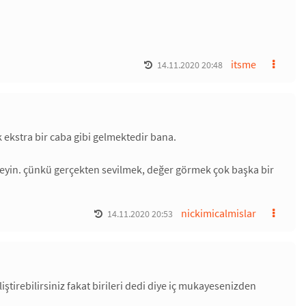
itsme
14.11.2020 20:48
 ekstra bir caba gibi gelmektedir bana.
meyin. çünkü gerçekten sevilmek, değer görmek çok başka bir
nickimicalmislar
14.11.2020 20:53
iştirebilirsiniz fakat birileri dedi diye iç mukayesenizden