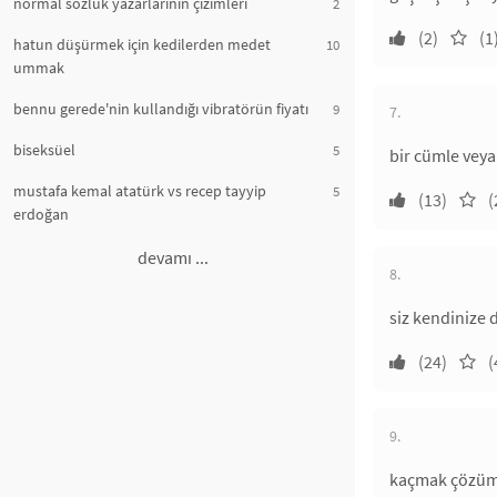
normal sözlük yazarlarının çizimleri
2
(2)
(1
hatun düşürmek için kedilerden medet
10
ummak
bennu gerede'nin kullandığı vibratörün fiyatı
9
7.
biseksüel
5
bir cümle veya
mustafa kemal atatürk vs recep tayyip
5
(13)
(
erdoğan
devamı ...
8.
siz kendinize 
(24)
(
9.
kaçmak çözüm 