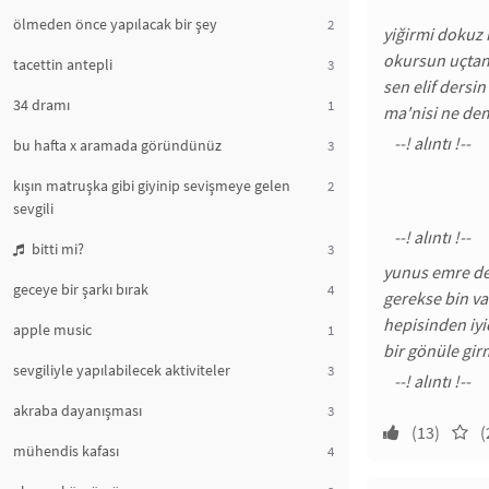
ölmeden önce yapılacak bir şey
2
yiğirmi dokuz
okursun uçtan
tacettin antepli
3
sen elif dersin
34 dramı
1
ma'nisi ne de
bu hafta x aramada göründünüz
3
kışın matruşka gibi giyinip sevişmeye gelen
2
sevgili
bitti mi?
3
yunus emre de
geceye bir şarkı bırak
4
gerekse bin va
hepisinden iyi
apple music
1
bir gönüle gir
sevgiliyle yapılabilecek aktiviteler
3
akraba dayanışması
3
(13)
(
mühendis kafası
4