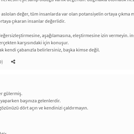
e aslolan değer, tüm insanlarda var olan potansiyelin ortaya çıkma 
rtaya çıkaran insanlar değerlidir.
değersizleştirmesine, aşağılamasına, eleştirmesine izin vermeyin. in
erçekten karşısındaki için konuşur.
ak kendi çabanızla belirlersiniz, başka kimse değil.
9)
er gülermiş.
n yaparken başınıza gelenlerdir.
özünüzü dört açın ve kendinizi çaldırmayın.
tir,