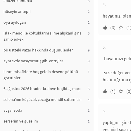
abuzer kömürcü
3
4.
hüseyin antepli
2
hayatınızı plan
oya aydoğan
2
(6)
(1
ıslak mendille koltuklarını silme alışkanlığına
5
sahip erkek
5.
bir üstteki yazar hakkında düşünülenler
9
-hayatınızı ge
aynı evde yaşıyormuş gibi entryler
9
kızım misafirlere hoş geldin desene götünü
1
-size değer ve
görsünler
histir uğruna ç
6 ağustos 2026 hradec kralove beşiktaş maçı
5
(1)
(0
selena'nın küçücük çocuğa mendil sattırması
4
avşar soda
1
6.
serserim ve güzelim
1
yaptığını işin 
geçmiş başarıy