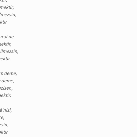
mektir,
lmezsin,
ktır
rat ne
mektir,
ilmezsin,
ektir.
im deme,
m deme,
zisen,
ektir.
'nisi,
te,
zsin,
ktır