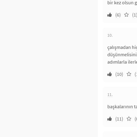
bir kez olsun 
(6)
(1
10.
çalışmadan hiç
düşünmelisiniz
adımlarla iler
(10)
(
11.
başkalarının t
(11)
(