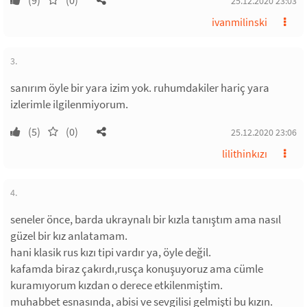
(9)
(0)
25.12.2020 23:03
ivanmilinski
3.
sanırım öyle bir yara izim yok. ruhumdakiler hariç yara
izlerimle ilgilenmiyorum.
(5)
(0)
25.12.2020 23:06
lilithinkızı
4.
seneler önce, barda ukraynalı bir kızla tanıştım ama nasıl
güzel bir kız anlatamam.
hani klasik rus kızı tipi vardır ya, öyle değil.
kafamda biraz çakırdı,rusça konuşuyoruz ama cümle
kuramıyorum kızdan o derece etkilenmiştim.
muhabbet esnasında, abisi ve sevgilisi gelmişti bu kızın.