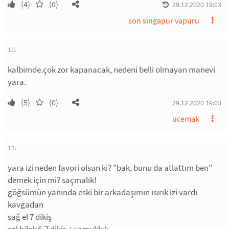
(4)
(0)
29.12.2020 19:03
son singapur vapuru
10.
kalbimde.çok zor kapanacak, nedeni belli olmayan manevi
yara.
(5)
(0)
29.12.2020 19:03
ucemak
11.
yara izi neden favori olsun ki? "bak, bunu da atlattım ben"
demek için mi? saçmalık!
göğsümün yanında eski bir arkadaşımın ısırık izi vardı
kavgadan
sağ el 7 dikiş