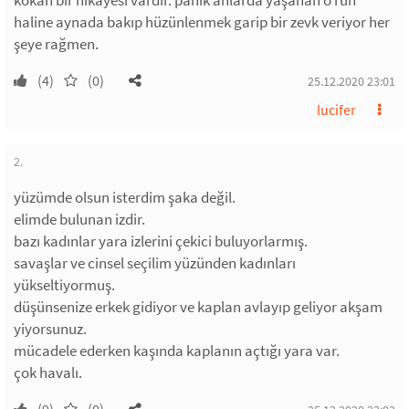
kokan bir hikayesi vardır. panik anlarda yaşanan o ruh
haline aynada bakıp hüzünlenmek garip bir zevk veriyor her
şeye rağmen.
(4)
(0)
25.12.2020 23:01
lucifer
2.
yüzümde olsun isterdim şaka değil.
elimde bulunan izdir.
bazı kadınlar yara izlerini çekici buluyorlarmış.
savaşlar ve cinsel seçilim yüzünden kadınları
yükseltiyormuş.
düşünsenize erkek gidiyor ve kaplan avlayıp geliyor akşam
yiyorsunuz.
mücadele ederken kaşında kaplanın açtığı yara var.
çok havalı.