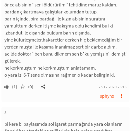
önce abisinin ''seni öldürürüm'' tehtidine maruz kaldım,
bardan çıkartmaya çalıştılar kolumdan tutup.
barın içinde, bira bardağı ile kızın abisinin suratını
yamulttum derken itişme kakışma oldu kendimi bu iki
izbandut ile dışarıda buldum barın dışında.
yine küfürleşmeler,hakaretler derken hiç beklemediğim bir
yerden muşta ile kaşıma inanılmaz sert bir darbe aldım.
acilde doktor ''ben bunu dikmem sen b*ku yemişsin'' demişti
gülerek.
ne korkmuştum ne korkmuştum anlatamam.
o yara izi 6-7 sene olmasına rağmen o kadar belirgin ki.
(1)
(0)
25.12.2020 23:13
sphynx
5.
bi kere bi paylaşımda sol işaret parmağında yara olanların