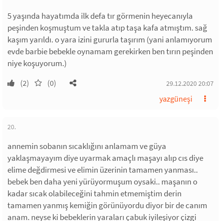
5 yaşında hayatımda ilk defa tır görmenin heyecanıyla
peşinden koşmuştum ve takla atıp taşa kafa atmıştım. sağ
kaşım yarıldı. o yara izini gururla taşırım (yani anlamıyorum
evde barbie bebekle oynamam gerekirken ben tırın peşinden
niye koşuyorum.)
(2)
(0)
29.12.2020 20:07
yazgüneşi
20.
annemin sobanın sıcaklığını anlamam ve güya
yaklaşmayayım diye uyarmak amaçlı maşayı alıp cıs diye
elime değdirmesi ve elimin üzerinin tamamen yanması..
bebek ben daha yeni yürüyormuşum oysaki.. maşanın o
kadar sıcak olabileceğini tahmin etmemiştim derin
tamamen yanmış kemiğin görünüyordu diyor bir de canım
anam. neyse ki bebeklerin yaraları çabuk iyileşiyor çizgi