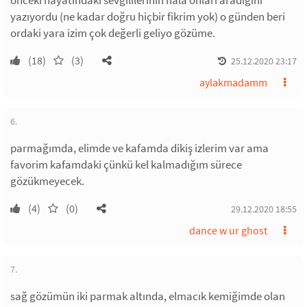
önceki hayatındaki sevgililerinin hala onları aradığını
yazıyordu (ne kadar doğru hiçbir fikrim yok) o günden beri
ordaki yara izim çok değerli geliyo gözüme.
(18)
(3)
25.12.2020 23:17
aylakmadamm
6.
parmağımda, elimde ve kafamda dikiş izlerim var ama
favorim kafamdaki çünkü kel kalmadığım sürece
gözükmeyecek.
(4)
(0)
29.12.2020 18:55
dance w ur ghost
7.
sağ gözümün iki parmak altında, elmacık kemiğimde olan