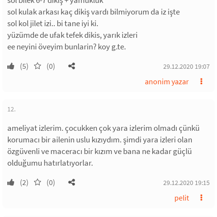
sol bilek 6-7 dikiş + yamukluk
sol kulak arkası kaç dikiş vardı bilmiyorum da iz işte
sol kol jilet izi.. bi tane iyi ki.
yüzümde de ufak tefek dikis, yarık izleri
ee neyini öveyim bunlarin? koy g.te.
(5)
(0)
29.12.2020 19:07
anonim yazar
12.
ameliyat izlerim. çocukken çok yara izlerim olmadı çünkü
korumacı bir ailenin uslu kızıydım. şimdi yara izleri olan
özgüvenli ve maceracı bir kızım ve bana ne kadar güçlü
olduğumu hatırlatıyorlar.
(2)
(0)
29.12.2020 19:15
pelit