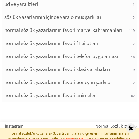
ud ve yara izleri
1
sözlük yazarlarının içinde yara olmuş şarkılar
2
normal sözlük yazarlarının favori marvel kahramanları
119
normal sözlük yazarlarının favori f1 pilotları
2
normal sözlük yazarlarının favori telefon uygulaması
46
normal sözlük yazarlarının favori klasik arabaları
19
normal sözlük yazarlarının favori boney m şarkıları
2
normal sözlük yazarlarının favori animeleri
82
instagram
Normal Sözlük © 2026
normal sözlük'ü kullanarak 3. parti dahil tarayıcı çerezlerinin kullanımına izin
vermektesiniz. Daha detaylı bilgi için
çerez
ve
gizlilik
politikamıza bakabilirsiniz.