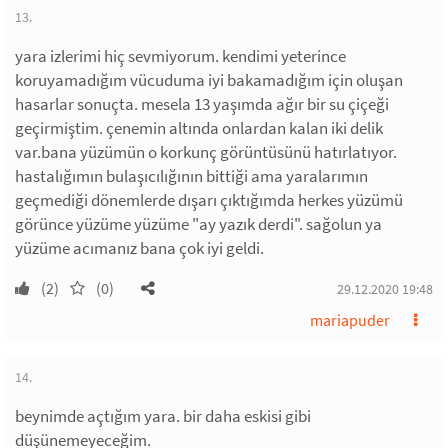
13.
yara izlerimi hiç sevmiyorum. kendimi yeterince
koruyamadığım vücuduma iyi bakamadığım için oluşan
hasarlar sonuçta. mesela 13 yaşımda ağır bir su çiçeği
geçirmiştim. çenemin altında onlardan kalan iki delik
var.bana yüzümün o korkunç görüntüsünü hatırlatıyor.
hastalığımın bulaşıcılığının bittiği ama yaralarımın
geçmediği dönemlerde dışarı çıktığımda herkes yüzümü
görünce yüzüme yüzüme "ay yazık derdi". sağolun ya
yüzüme acımanız bana çok iyi geldi.
(2)
(0)
29.12.2020 19:48
mariapuder
14.
beynimde açtığım yara. bir daha eskisi gibi
düşünemeyeceğim.