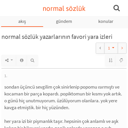
normal sözlük
akış
gündem
konular
normal sözlük yazarlarının favori yara izleri
1
1.
sondan üçüncü sevgilim çok sinirlenip popomu ısırmıştı ve
kocaman bir parça kopardı. popiktomun bir kısmı yok artık.
o günü hiç unutmuyorum. üzülüyorum olanlara. yok yere
kavga etmiştik. bir hiç yüzünden.
her yara izi bir pişmanlık taşır. hepsinin çok anlamlı ve aşk