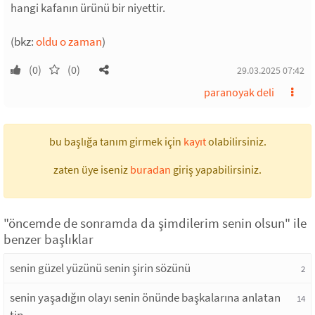
hangi kafanın ürünü bir niyettir.
(bkz:
oldu o zaman
)
(0)
(0)
29.03.2025 07:42
paranoyak deli
bu başlığa tanım girmek için
kayıt
olabilirsiniz.
zaten üye iseniz
buradan
giriş yapabilirsiniz.
"öncemde de sonramda da şimdilerim senin olsun" ile
benzer başlıklar
senin güzel yüzünü senin şirin sözünü
2
senin yaşadığın olayı senin önünde başkalarına anlatan
14