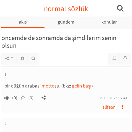
normal sözlük
akış
gündem
konular
öncemde de sonramda da şimdilerim senin
olsun
1.
bir düğün arabası
motto
su. (bkz:
gelin başı
)
(0)
(0)
29.03.2025 07:41
slife5r
2.