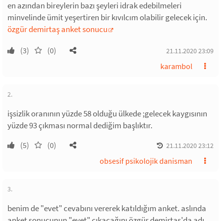
en azından bireylerin bazı şeyleri idrak edebilmeleri
minvelinde ümit yeşertiren bir kıvılcım olabilir gelecek için.
özgür demirtaş anket sonucu
(3)
(0)
21.11.2020 23:09
karambol
2.
işsizlik oranının yüzde 58 olduğu ülkede ;gelecek kaygısının
yüzde 93 çıkması normal dediğim başlıktır.
(5)
(0)
21.11.2020 23:12
obsesif psikolojik danisman
3.
benim de "evet" cevabını vererek katıldığım anket. aslında
anket sonucunun "evet" çıkacağını özgür demirtaş'da adı