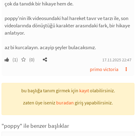
çok da tanıdık bir hikaye hem de.
poppy'nin ilk videosundaki hal hareket tavır ve tarzı ile, son
videolarında dönüştüğü karakter arasındaki fark, bir hikaye
anlatıyor.
az bi kurcalayın. acayip şeyler bulacaksınız.
(1)
(0)
17.11.2025 22:47
primo victoria
bu başlığa tanım girmek için
kayıt
olabilirsiniz.
zaten üye iseniz
buradan
giriş yapabilirsiniz.
"poppy" ile benzer başlıklar