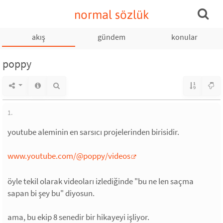
normal sözlük
akış
gündem
konular
poppy
1.
youtube aleminin en sarsıcı projelerinden birisidir.
www.youtube.com/@poppy/videos
öyle tekil olarak videoları izlediğinde "bu ne len saçma
sapan bi şey bu" diyosun.
ama, bu ekip 8 senedir bir hikayeyi işliyor.