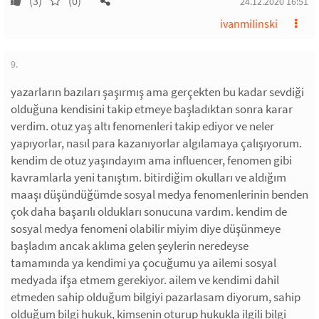
(3)
(0)
24.12.2020 16:51
ivanmilinski
9.
yazarların bazıları şaşırmış ama gerçekten bu kadar sevdiği
olduğuna kendisini takip etmeye başladıktan sonra karar
verdim. otuz yaş altı fenomenleri takip ediyor ve neler
yapıyorlar, nasıl para kazanıyorlar algılamaya çalışıyorum.
kendim de otuz yaşındayım ama influencer, fenomen gibi
kavramlarla yeni tanıştım. bitirdiğim okulları ve aldığım
maaşı düşündüğümde sosyal medya fenomenlerinin benden
çok daha başarılı oldukları sonucuna vardım. kendim de
sosyal medya fenomeni olabilir miyim diye düşünmeye
başladım ancak aklıma gelen şeylerin neredeyse
tamamında ya kendimi ya çocuğumu ya ailemi sosyal
medyada ifşa etmem gerekiyor. ailem ve kendimi dahil
etmeden sahip olduğum bilgiyi pazarlasam diyorum, sahip
olduğum bilgi hukuk, kimsenin oturup hukukla ilgili bilgi