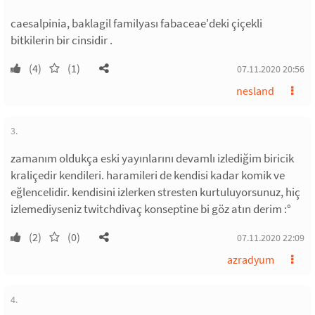
caesalpinia, baklagil familyası fabaceae'deki çiçekli
bitkilerin bir cinsidir .
(4)
(1)
07.11.2020 20:56
nesland
3.
zamanım oldukça eski yayınlarını devamlı izlediğim biricik
kraliçedir kendileri. haramileri de kendisi kadar komik ve
eğlencelidir. kendisini izlerken stresten kurtuluyorsunuz, hiç
izlemediyseniz twitchdivaç konseptine bi göz atın derim :°
(2)
(0)
07.11.2020 22:09
azradyum
4.