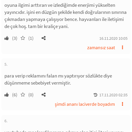
oyuna ilgimi arttıran ve izlediğimde enerjimi yükselten
yayıncıdır. işini en düzgün şekilde kendi doğrularının sınırına
çıkmadan yapmaya çalışıyor bence. hayvanları ile iletişimi
de çok hoş. tam bir kraliçe yani.
(3)
(1)
16.11.2020 10:05
zamansız saat
5.
para verip reklamını falan mı yaptırıyor sözlükte diye
düşünmeme sebebiyet vermiştir.
(6)
(0)
17.11.2020 02:35
şimdi ananı laciverde boyadım
6.