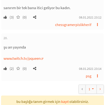
sanırım bir tek bana itici geliyor bu kadın.
(3)
(0)
08.01.2021 23:12
chessgramerpislikherif
20.
şu an yayında
www.twitch.tv/pqueen
(2)
(0)
08.01.2021 23:14
psg
1
bu başlığa tanım girmek için
kayıt
olabilirsiniz.