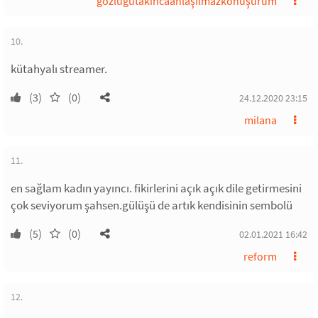
gözlüğütakıncaanlaşılmazkonuşurum
10.
kütahyalı streamer.
(3)
(0)
24.12.2020 23:15
milana
11.
en sağlam kadın yayıncı. fikirlerini açık açık dile getirmesini
çok seviyorum şahsen.gülüşü de artık kendisinin sembolü
(5)
(0)
02.01.2021 16:42
reform
12.