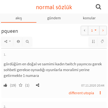
normal sözlük
akış
gündem
konular
pqueen
1
1.
gördüğüm en doğal ve samimi kadın twitch yayıncısı gerek
sohbeti gerekse oynadığı oyunlarla moralimi yerine
getirmekte 1 numara
(19)
(1)
07.11.2020 20:44
different utopia
2.