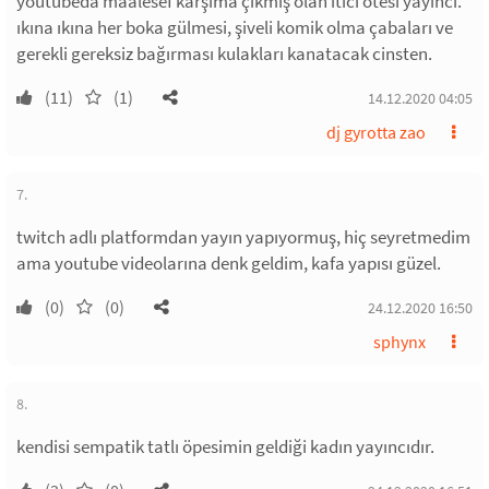
youtubeda maalesef karşıma çıkmış olan itici ötesi yayıncı.
ıkına ıkına her boka gülmesi, şiveli komik olma çabaları ve
gerekli gereksiz bağırması kulakları kanatacak cinsten.
(11)
(1)
14.12.2020 04:05
dj gyrotta zao
7.
twitch adlı platformdan yayın yapıyormuş, hiç seyretmedim
ama youtube videolarına denk geldim, kafa yapısı güzel.
(0)
(0)
24.12.2020 16:50
sphynx
8.
kendisi sempatik tatlı öpesimin geldiği kadın yayıncıdır.