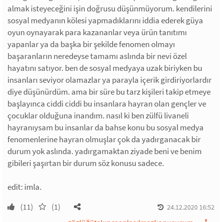
almak isteyeceğini işin doğrusu düşünmüyorum. kendilerini
sosyal medyanın kölesi yapmadıklarını iddia ederek güya
oyun oynayarak para kazananlar veya ürün tanıtımı
yapanlar ya da başka bir şekilde fenomen olmayı
başaranların neredeyse tamamı aslında bir nevi özel
hayatını satıyor. ben de sosyal medyaya uzak biriyken bu
insanları seviyor olamazlar ya parayla içerik girdiriyorlardır
diye düşünürdüm. ama bir süre bu tarz kişileri takip etmeye
başlayınca ciddi ciddi bu insanlara hayran olan gençler ve
çocuklar olduğuna inandım. nasıl ki ben zülfü livaneli
hayranıysam bu insanlar da bahse konu bu sosyal medya
fenomenlerine hayran olmuşlar çok da yadırganacak bir
durum yok aslında. yadırgamaktan ziyade beni ve benim
gibileri şaşırtan bir durum söz konusu sadece.
edit: imla.
(11)
(1)
24.12.2020 16:52