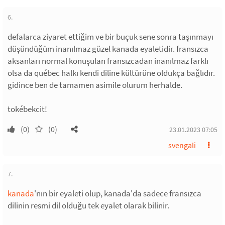
6.
defalarca ziyaret ettiğim ve bir buçuk sene sonra taşınmayı
düşündüğüm inanılmaz güzel kanada eyaletidir. fransızca
aksanları normal konuşulan fransızcadan inanılmaz farklı
olsa da québec halkı kendi diline kültürüne oldukça bağlıdır.
gidince ben de tamamen asimile olurum herhalde.
tokébekcit!
(0)
(0)
23.01.2023 07:05
svengali
7.
kanada
'nın bir eyaleti olup, kanada'da sadece fransızca
dilinin resmi dil olduğu tek eyalet olarak bilinir.