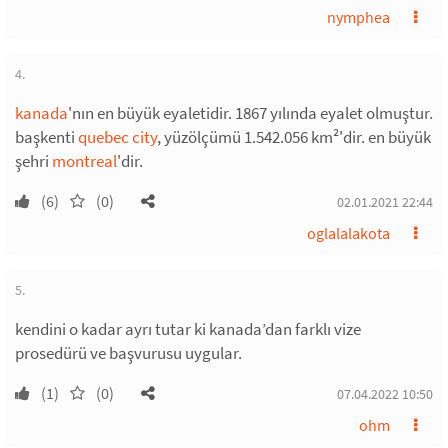
nymphea
4.
kanada
'nın en büyük eyaletidir. 1867 yılında eyalet olmuştur.
başkenti
quebec city
, yüzölçümü 1.542.056 km²'dir. en büyük
şehri
montreal
'dir.
(6)
(0)
02.01.2021 22:44
oglalalakota
5.
kendini o kadar ayrı tutar ki kanada’dan farklı vize
prosedürü ve başvurusu uygular.
(1)
(0)
07.04.2022 10:50
ohm