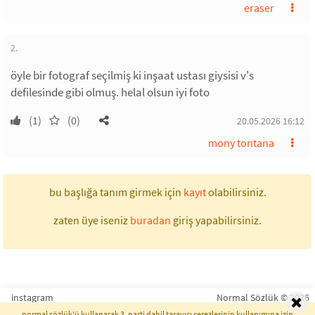
eraser
2.
öyle bir fotograf seçilmiş ki inşaat ustası giysisi v's
defilesinde gibi olmuş. helal olsun iyi foto
(1)
(0)
20.05.2026 16:12
mony tontana
bu başlığa tanım girmek için
kayıt
olabilirsiniz.
zaten üye iseniz
buradan
giriş yapabilirsiniz.
instagram
Normal Sözlük © 2026
normal sözlük'ü kullanarak 3. parti dahil tarayıcı çerezlerinin kullanımına izin