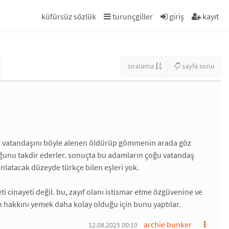
küfürsüz sözlük
turunçgiller
giriş
kayıt
sıralama
sayfa sonu
ürk vatandaşını böyle alenen öldürüp gömmenin arada göz
ğunu takdir ederler. sonuçta bu adamların çoğu vatandaş
anlatacak düzeyde türkçe bilen eşleri yok.
eti cinayeti değil. bu, zayıf olanı istismar etme özgüvenine ve
n hakkını yemek daha kolay olduğu için bunu yaptılar.
archie bunker
12.08.2025 00:19