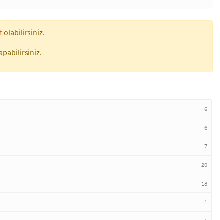
t
olabilirsiniz.
apabilirsiniz.
6
6
7
20
18
1