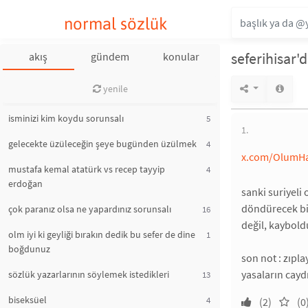
normal sözlük
seferihisar'd
akış
gündem
konular
yenile
isminizi kim koydu sorunsalı
5
1.
gelecekte üzüleceğin şeye bugünden üzülmek
4
x.com/OlumHab
mustafa kemal atatürk vs recep tayyip
4
erdoğan
sanki suriyeli
döndürecek bi
çok paranız olsa ne yapardınız sorunsalı
16
değil, kaybold
olm iyi ki geyliği bırakın dedik bu sefer de dine
1
boğdunuz
son not : zıpla
yasaların cayd
sözlük yazarlarının söylemek istedikleri
13
biseksüel
4
(2)
(0