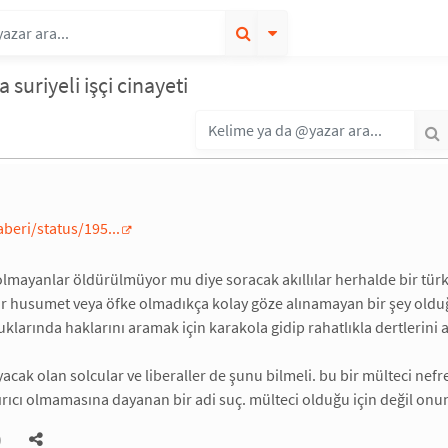
a suriyeli işçi cinayeti
eri/status/195...
 olmayanlar öldürülmüyor mu diye soracak akıllılar herhalde bir t
r husumet veya öfke olmadıkça kolay göze alınamayan bir şey oldu
uklarında haklarını aramak için karakola gidip rahatlıkla dertlerini 
yacak olan solcular ve liberaller de şunu bilmeli. bu bir mülteci nefr
ırıcı olmamasına dayanan bir adi suç. mülteci olduğu için değil onu
)