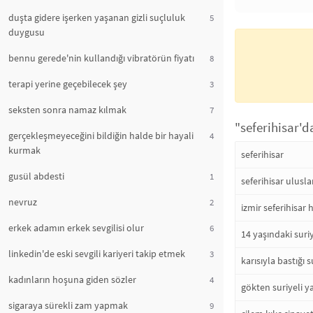
duşta gidere işerken yaşanan gizli suçluluk
5
duygusu
bennu gerede'nin kullandığı vibratörün fiyatı
8
terapi yerine geçebilecek şey
3
seksten sonra namaz kılmak
7
"seferihisar'da
gerçekleşmeyeceğini bildiğin halde bir hayali
4
kurmak
seferihisar
gusül abdesti
1
seferihisar ulusla
nevruz
2
izmir seferihisar
erkek adamın erkek sevgilisi olur
6
14 yaşındaki suriy
linkedin'de eski sevgili kariyeri takip etmek
3
karısıyla bastığı 
kadınların hoşuna giden sözler
4
gökten suriyeli y
sigaraya sürekli zam yapmak
9