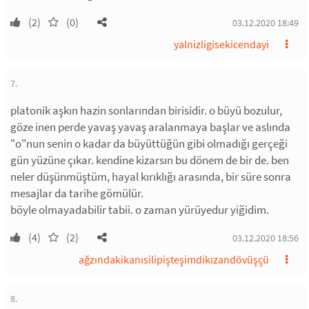
(2)
(0)
03.12.2020 18:49
yalnizligisekicendayi
7.
platonik aşkın hazin sonlarından birisidir. o büyü bozulur,
göze inen perde yavaş yavaş aralanmaya başlar ve aslında
"o"nun senin o kadar da büyüttüğün gibi olmadığı gerçeği
gün yüzüne çıkar. kendine kizarsın bu dönem de bir de. ben
neler düşünmüştüm, hayal kırıklığı arasında, bir süre sonra
mesajlar da tarihe gömülür.
böyle olmayadabilir tabii. o zaman yürüyedur yiğidim.
(4)
(2)
03.12.2020 18:56
ağzındakikanısilipişteşimdikızandövüşçü
8.