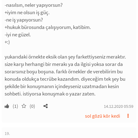
-nasılsın, neler yapıyorsun?
+iyim ne olsun iş güç.
-ne iş yapıyorsun?
+hukuk bürosunda çalışıyorum, katibim.
-iyi ne güzel.
+:)
yukarıdaki örnekte eksik olan şey farkettiyseniz meraktır.
size karşı herhangi bir merakı ya da ilgisi yoksa sorar da
sorarsınız boşu boşuna. farklı örnekler de verebilirim bu
konuda oldukça tecrübe kazandım. diyeceğim tek şey bu
şekilde bir konuşmanın içindeyseniz uzatmadan kesin
sohbeti. istiyorsa konuşmak o yazar zaten.
(1)
(0)
14.12.2020 05:59
sol gözü kör kedi
19.