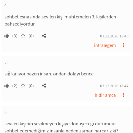
4.
sohbet esnasında sevilen kişi muhtemelen 3. kişilerden
bahsediyordur.
(3)
(0)
03.12.2020 18:45
intralegem
5.
sığ kalıyor bazen insan. ondan dolayı bence.
(2)
(0)
03.12.2020 18:47
hidir amca
6.
sevilen kişinin sevilmeyen kişiye dönüşeceği durumdur.
sohbet edemediğimiz insanla neden zaman harcarız ki?