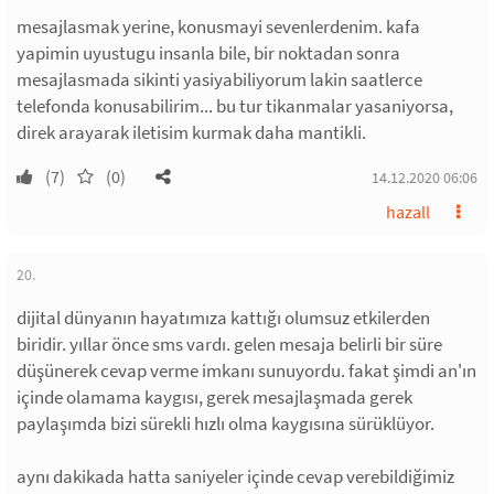
mesajlasmak yerine, konusmayi sevenlerdenim. kafa
yapimin uyustugu insanla bile, bir noktadan sonra
mesajlasmada sikinti yasiyabiliyorum lakin saatlerce
telefonda konusabilirim... bu tur tikanmalar yasaniyorsa,
direk arayarak iletisim kurmak daha mantikli.
(7)
(0)
14.12.2020 06:06
hazall
20.
dijital dünyanın hayatımıza kattığı olumsuz etkilerden
biridir. yıllar önce sms vardı. gelen mesaja belirli bir süre
düşünerek cevap verme imkanı sunuyordu. fakat şimdi an'ın
içinde olamama kaygısı, gerek mesajlaşmada gerek
paylaşımda bizi sürekli hızlı olma kaygısına sürüklüyor.
aynı dakikada hatta saniyeler içinde cevap verebildiğimiz