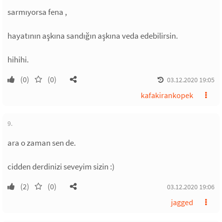
sarmıyorsa fena ,
hayatının aşkına sandığın aşkına veda edebilirsin.
hihihi.
(0)
(0)
03.12.2020 19:05
kafakirankopek
9.
ara o zaman sen de.
cidden derdinizi seveyim sizin :)
(2)
(0)
03.12.2020 19:06
jagged