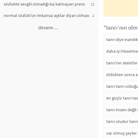
sözlükte sevgili olmadığı kız kalmayan prens
12
normal sözlük'ün imkansız aşklar diyarı olması
2
"tanrı’nın olm
devamı ...
tanrı diye inandı
daha iyi hissetm
tanrı’nın ateistl
öldükten sonra a
tanrı tanrı olduğ
en güçlü tanrı tas
tanrı insanı değil
tanrı uludur tanr
var olmuş şeyler t