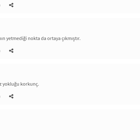
)
nın yetmediği nokta da ortaya çıkmıştır.
)
ız yokluğu korkunç.
)