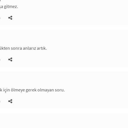
şa gitmez.
)
ükten sonra anlarız artık.
)
k için ölmeye gerek olmayan soru.
)