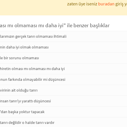
zaten üye iseniz
buradan
giriş y
ası mı olmaması mı daha iyi" ile benzer başlıklar
klarımızın gerçek tanrı olmaması ihtimali
enin daha iyi olmak olmaması
erle bir sorunu olmaması
hiretin olması mı olmaması mı daha iyi
unun farkında olmayabilir mi düşüncesi
virinin ait olduğu tanrı
 insan tanrı'yı yarattı düşüncesi
ı'dan başka yoktur tapacak
anrı değildir o halde tanrı vardır