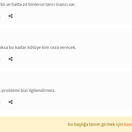
klı ve hatta zıt binlerce tanrı inancı var.
)
yoksa bu kadar kötüye kim ceza verecek.
)
i problemi bizi ilgilendirmez.
)
bu başlığa tanım girmek için
kayı