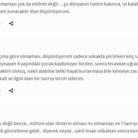
lmaması çok da mühim değil… şu dünyanın haline bakınca, iyi kalabi
zmeti sunacaktır diye düşünüyorum.
)
çıma göre olmaması. düşünüyorum sadece sokakta yürürken kılıç sap
ynayan 4 yaşındaki çocuk kayboluyor birden. sonra tecavüze uğradığ
aklini olmuş. nakil alabilse belki hayat kurtarmasa bile kimseye zar
kati ve ilgisi olan bir tanrıyı tercih ederim.
)
değil bence.. mühim olan dinlerin olması mı olmaması mı ? tanrıyı k
adi güncelleme geldi.. diyerek neyse.. cahil insan olduktan sonra bu