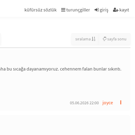
küfürsüz sözlük
turunçgiller
giriş
kayıt
sıralama
sayfa sonu
daha bu sıcağa dayanamıyoruz. cehennem falan bunlar sıkıntı.
joyce
05.06.2026 22:00