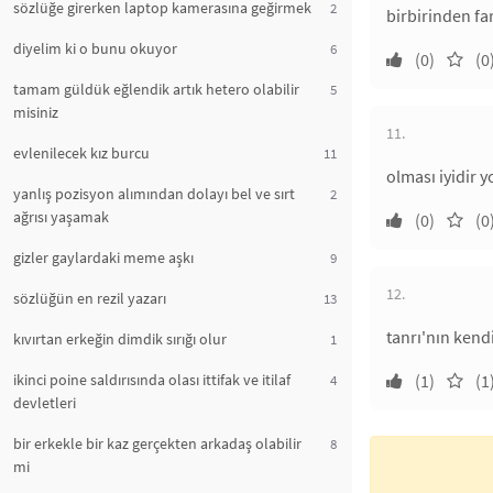
sözlüğe girerken laptop kamerasına geğirmek
2
birbirinden far
diyelim ki o bunu okuyor
6
(0)
(0
tamam güldük eğlendik artık hetero olabilir
5
misiniz
11.
evlenilecek kız burcu
11
olması iyidir 
yanlış pozisyon alımından dolayı bel ve sırt
2
ağrısı yaşamak
(0)
(0
gizler gaylardaki meme aşkı
9
12.
sözlüğün en rezil yazarı
13
tanrı'nın kend
kıvırtan erkeğin dimdik sırığı olur
1
ikinci poine saldırısında olası ittifak ve itilaf
(1)
(1
4
devletleri
bir erkekle bir kaz gerçekten arkadaş olabilir
8
mi