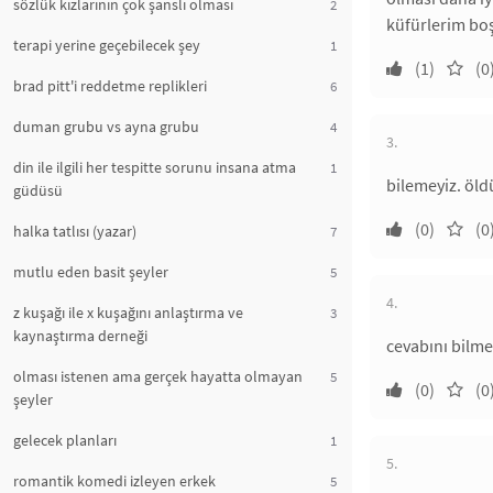
sözlük kızlarının çok şanslı olması
2
küfürlerim bo
terapi yerine geçebilecek şey
1
(1)
(0
brad pitt'i reddetme replikleri
6
duman grubu vs ayna grubu
4
3.
din ile ilgili her tespitte sorunu insana atma
1
bilemeyiz. öld
güdüsü
(0)
(0
halka tatlısı (yazar)
7
mutlu eden basit şeyler
5
4.
z kuşağı ile x kuşağını anlaştırma ve
3
kaynaştırma derneği
cevabını bilme
olması istenen ama gerçek hayatta olmayan
5
(0)
(0
şeyler
gelecek planları
1
5.
romantik komedi izleyen erkek
5