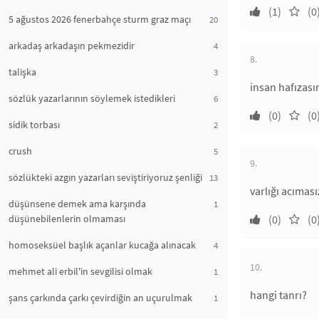
(1)
(0
5 ağustos 2026 fenerbahçe sturm graz maçı
20
arkadaş arkadaşın pekmezidir
4
8.
talişka
3
insan hafızası
sözlük yazarlarının söylemek istedikleri
6
(0)
(0
sidik torbası
2
crush
5
9.
sözlükteki azgın yazarları seviştiriyoruz şenliği
13
varlığı acımas
düşünsene demek ama karşında
1
düşünebilenlerin olmaması
(0)
(0
homoseksüel başlık açanlar kucağa alınacak
4
10.
mehmet ali erbil'in sevgilisi olmak
1
hangi tanrı?
şans çarkında çarkı çevirdiğin an uçurulmak
1