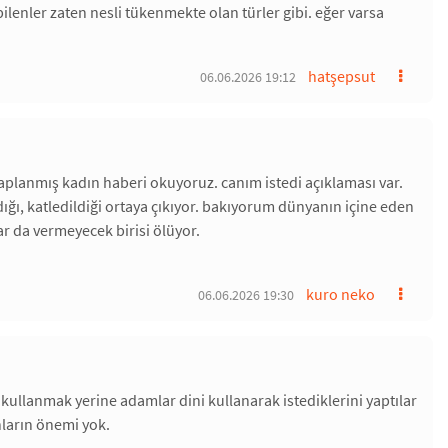
lenler zaten nesli tükenmekte olan türler gibi. eğer varsa
hatşepsut
06.06.2026 19:12
lanmış kadın haberi okuyoruz. canım istedi açıklaması var.
ı, katledildiği ortaya çıkıyor. bakıyorum dünyanın içine eden
ar da vermeyecek birisi ölüyor.
kuro neko
06.06.2026 19:30
ullanmak yerine adamlar dini kullanarak istediklerini yaptılar
nların önemi yok.