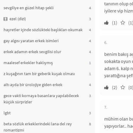
tanının olup o
sevgiliye en güzel hitap şekli
4
iyilere vip hi
ezel (dizi)
3
(1)
(1
hayretler içinde sözlükteki başlıkları okumak
4
gay algısı yaratan erkek isimleri
4
6.
erkek adamın erkek sevgilisi olur
4
benim bakış a
sokakta oyun o
maalesef erkekler haklıymış
1
adam 6. kalp n
z kuşağının tam bir geberik kuşak olması
1
yarattığına şef
altı ayda bir ürolojiye giden erkek
4
(2)
(0
gece vakti kornaya basanlara yapılabilecek
3
küçük sürprizler
7.
lgbt
3
mühim olan bu 
beta sözlük erkeklerindeki lana del rey
8
yapıyorlar.. h
romantizmi