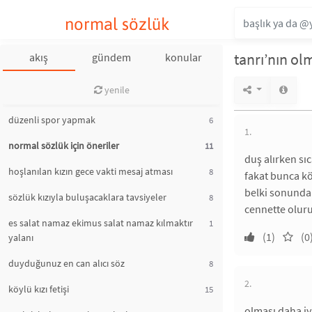
normal sözlük
tanrı’nın ol
akış
gündem
konular
yenile
düzenli spor yapmak
6
1.
normal sözlük için öneriler
11
duş alırken sı
hoşlanılan kızın gece vakti mesaj atması
8
fakat bunca köt
belki sonunda 
sözlük kızıyla buluşacaklara tavsiyeler
8
cennette oluru
es salat namaz ekimus salat namaz kılmaktır
1
(1)
(0
yalanı
duyduğunuz en can alıcı söz
8
2.
köylü kızı fetişi
15
olması daha iy