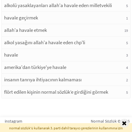
alkolü yasaklayanları allah'a havale eden milletvekili
5
havale geçirmek
1
allah'a havale etmek
19
alkol yasağını allah'a havale eden chp'li
5
havale
3
amerika'dan türkiye'ye havale
4
insanın tanrıya ihtiyacının kalmaması
2
flört edilen kişinin normal sözlük’e girdiğini görmek
5
instagram
Normal Sözlük © 2026
normal sözlük'ü kullanarak 3. parti dahil tarayıcı çerezlerinin kullanımına izin