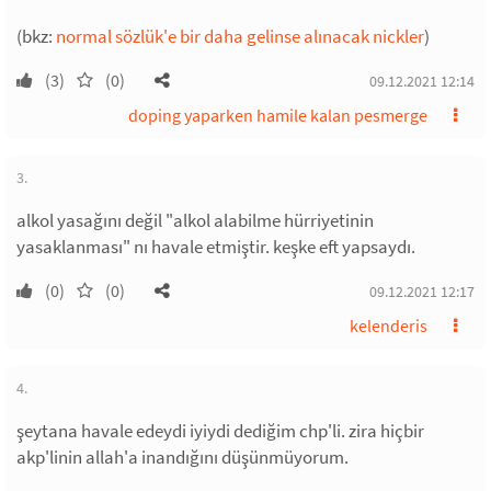
(bkz:
normal sözlük'e bir daha gelinse alınacak nickler
)
(3)
(0)
09.12.2021 12:14
doping yaparken hamile kalan pesmerge
3.
alkol yasağını değil "alkol alabilme hürriyetinin
yasaklanması" nı havale etmiştir. keşke eft yapsaydı.
(0)
(0)
09.12.2021 12:17
kelenderis
4.
şeytana havale edeydi iyiydi dediğim chp'li. zira hiçbir
akp'linin allah'a inandığını düşünmüyorum.