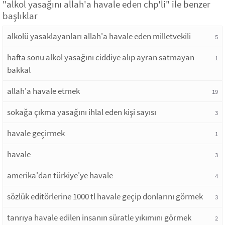
"alkol yasağını allah'a havale eden chp'li" ile benzer
başlıklar
alkolü yasaklayanları allah'a havale eden milletvekili
5
hafta sonu alkol yasağını ciddiye alıp ayran satmayan
1
bakkal
allah'a havale etmek
19
sokağa çıkma yasağını ihlal eden kişi sayısı
3
havale geçirmek
1
havale
3
amerika'dan türkiye'ye havale
4
sözlük editörlerine 1000 tl havale geçip donlarını görmek
3
tanrıya havale edilen insanın süratle yıkımını görmek
2