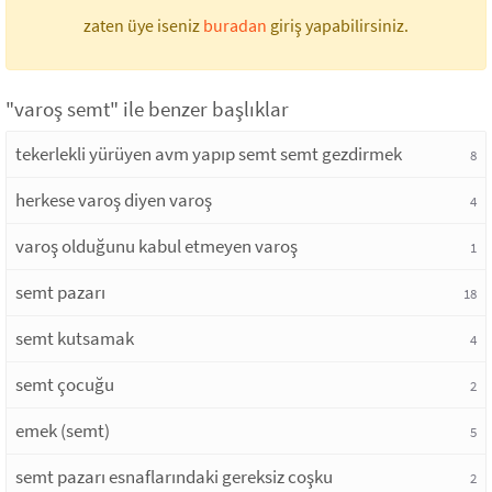
zaten üye iseniz
buradan
giriş yapabilirsiniz.
"varoş semt" ile benzer başlıklar
tekerlekli yürüyen avm yapıp semt semt gezdirmek
8
herkese varoş diyen varoş
4
varoş olduğunu kabul etmeyen varoş
1
semt pazarı
18
semt kutsamak
4
semt çocuğu
2
emek (semt)
5
semt pazarı esnaflarındaki gereksiz coşku
2