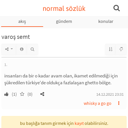
normal sözlük
akış
gündem
konular
varoş semt
1.
insanları da bir o kadar avam olan, ikamet edilmediği için
şükredilen türkiye'de oldukça fazlalaşan ghetto bölge.
(1)
(0)
14.12.2021 23:31
whisky a go go
bu başlığa tanım girmek için
kayıt
olabilirsiniz.