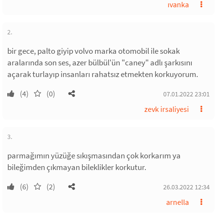
ıvanka
2.
bir gece, palto giyip volvo marka otomobil ile sokak
aralarında son ses, azer bülbül'ün "caney" adlı şarkısını
açarak turlayıp insanları rahatsız etmekten korkuyorum.
(4)
(0)
07.01.2022 23:01
zevk irsaliyesi
3.
parmağımın yüzüğe sıkışmasından çok korkarım ya
bileğimden çıkmayan bileklikler korkutur.
(6)
(2)
26.03.2022 12:34
arnella