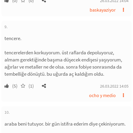
(0)
(0)
26.03.2022 14:04
baskayaziyor
9.
tencere.
tencerelerden korkuyorum. üst raflarda depoluyoruz,
almam gerektiğinde başıma düşecek endişesi yaşıyorum,
ağırlar ve metaller ne de olsa. sonra fobiye sonrasında da
tembelliğe dönüştü. bu uğurda aç kaldığım oldu.
(5)
(1)
26.03.2022 14:05
ocho y medio
10.
araba beni tutuyor. bir gün istifra ederim diye çekiniyorum.