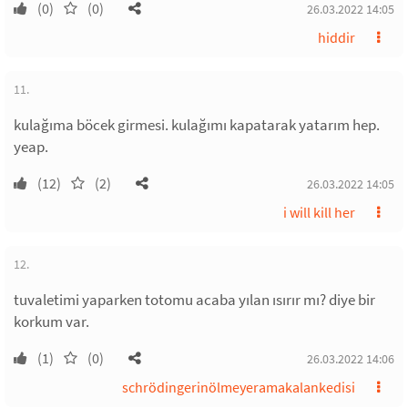
(0)
(0)
26.03.2022 14:05
hiddir
11.
kulağıma böcek girmesi. kulağımı kapatarak yatarım hep.
yeap.
(12)
(2)
26.03.2022 14:05
i will kill her
12.
tuvaletimi yaparken totomu acaba yılan ısırır mı? diye bir
korkum var.
(1)
(0)
26.03.2022 14:06
schrödingerinölmeyeramakalankedisi