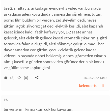
lise 2. sınıftayız. arkadaşın evinde vhs video var, bu arada
arkadaşın ailesi koyu dindar, annesi din öğretmeni. tutan,
porno film buldum bir yerden, gel izleyelim dedi, neyse
gittim, açtık izliyoruz çat dedi elektrik kesildi, alet kapandı
kaset içinde kaldı. fatih kafayı yiyor, 1-2 saate annesi
gelecek, alet elektrik gelince kaseti otomatik çıkarırmış. gitti
tornavida falan aldı geldi, aleti sökmeye çalıştı olmadı, ben
dayanamadım eve gittim, çocuk elektrik gelene kadar
videonun başında nöbet beklemiş, annesi görmeden çıkarıp
almış kaseti. o günden sonra video görünce derin bir korku
ve gülümseme kaplar içimi.
(5)
(0)
26.03.2022 14:13
kelenderis
16.
bir yerlerimi kırmaktan çok korkuyorum.