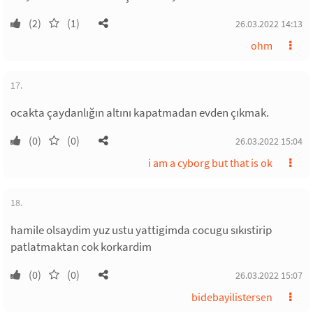
(2)
(1)
26.03.2022 14:13
ohm
17.
ocakta çaydanlığın altını kapatmadan evden çıkmak.
(0)
(0)
26.03.2022 15:04
i am a cyborg but that is ok
18.
hamile olsaydim yuz ustu yattigimda cocugu sıkıstirip
patlatmaktan cok korkardim
(0)
(0)
26.03.2022 15:07
bidebayilistersen