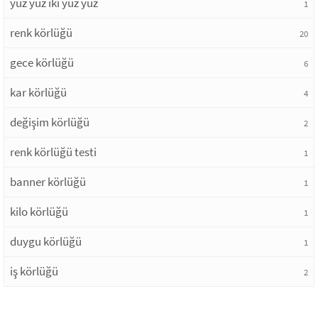
yüz yüz iki yüz yüz
1
renk körlüğü
20
gece körlüğü
6
kar körlüğü
4
değişim körlüğü
2
renk körlüğü testi
1
banner körlüğü
1
kilo körlüğü
1
duygu körlüğü
1
iş körlüğü
2