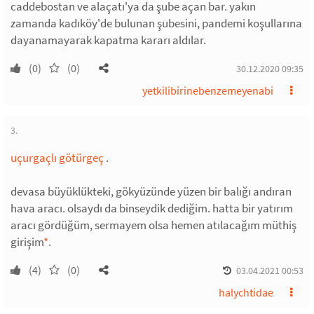
caddebostan ve alaçatı'ya da şube açan bar. yakın
zamanda kadıköy'de bulunan şubesini, pandemi koşullarına
dayanamayarak kapatma kararı aldılar.
(0)
(0)
30.12.2020 09:35
yetkilibirinebenzemeyenabi
3.
uçurgaçlı götürgeç
.
devasa büyüklükteki, gökyüzünde yüzen bir balığı andıran
hava aracı. olsaydı da binseydik dediğim. hatta bir yatırım
aracı gördüğüm, sermayem olsa hemen atılacağım müthiş
girişim
*
.
(4)
(0)
03.04.2021 00:53
halychtidae