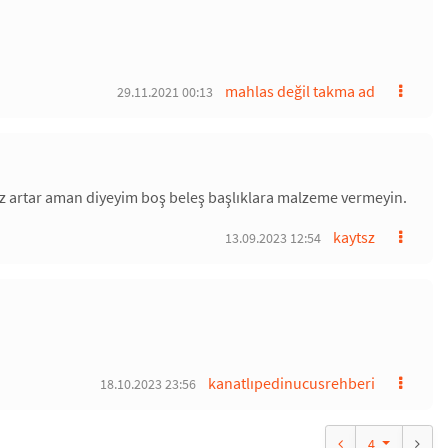
mahlas değil takma ad
29.11.2021 00:13
ınız artar aman diyeyim boş beleş başlıklara malzeme vermeyin.
kaytsz
13.09.2023 12:54
kanatlıpedinucusrehberi
18.10.2023 23:56
4