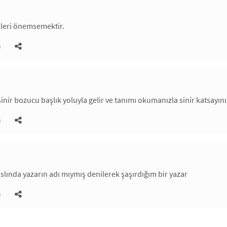
ileri önemsemektir.
)
 sinir bozucu başlık yoluyla gelir ve tanımı okumanızla sinir katsay
)
slında yazarın adı mıymış denilerek şaşırdığım bir yazar
)