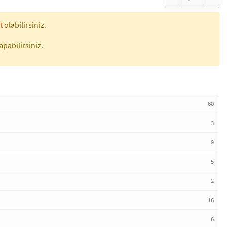
t
olabilirsiniz.
apabilirsiniz.
60
3
9
5
2
16
6