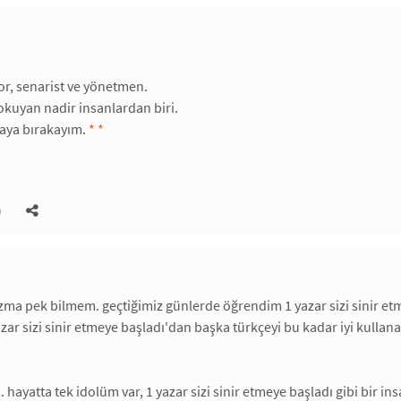
r, senarist ve yönetmen.
okuyan nadir insanlardan biri.
raya bırakayım.
*
*
)
a pek bilmem. geçtiğimiz günlerde öğrendim 1 yazar sizi sinir et
azar sizi sinir etmeye başladı'dan başka türkçeyi bu kadar iyi kull
. hayatta tek idolüm var, 1 yazar sizi sinir etmeye başladı gibi bir i