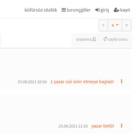
küfürsüz sözlük
turunçgiller
giriş
kayıt
4
sıralama
sayfa sonu
1 yazar sizi sinir etmeye başladı
25.08.2021 20:34
yazar betül
25.08.2021 21:19