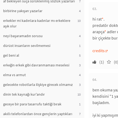
af bekleyen suça sürüklenmiş sözlük yazarları
7
63.
birbirine yakışan yazarlar
4
hi rat
*
.
erkekler mi kadınlara kadınlar mı erkeklere
10
predatör dokto
aşık olur
arapça
*
adler 
neyi başaramadın sorusu
4
bir çiçekte bu
dürüst insanların sevilmemesi
1
credits
gel beni al
5
(1)
(0
erkeğin erkek gibi davranmaması meselesi
3
elma vs armut
4
64.
gelecekte robotlarla ilişkiye girecek olmamız
3
ben okuma yazm
dinin tek kaynağı kur'andır
10
kendisini "1 y
başladım.
geceye bir para tasarrufu taktiği bırak
1
akıllı telefonlardan önce gençlerin yaptıkları
7
iyi ki yapmışım