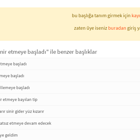
bu başlığa tanım girmek için
kayı
zaten üye iseniz
buradan
giriş y
sinir etmeye başladı" ile benzer başlıklar
 etmeye başladı
tmeye başladı
gellemeye başladı
ir etmeye bayılan tip
arır sinir gider yüz kızarır
rahatsız etmeye devam edecek
eye geldim