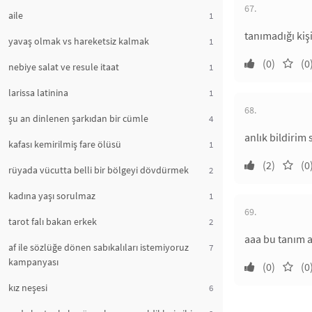
67.
aile
1
tanımadığı kiş
yavaş olmak vs hareketsiz kalmak
1
(0)
(0
nebiye salat ve resule itaat
1
larissa latinina
1
68.
şu an dinlenen şarkıdan bir cümle
4
anlık bildirim
kafası kemirilmiş fare ölüsü
1
(2)
(0
rüyada vücutta belli bir bölgeyi dövdürmek
2
kadına yaşı sorulmaz
1
69.
tarot falı bakan erkek
2
aaa bu tanım a
af ile sözlüğe dönen sabıkalıları istemiyoruz
7
kampanyası
(0)
(0
kız neşesi
6