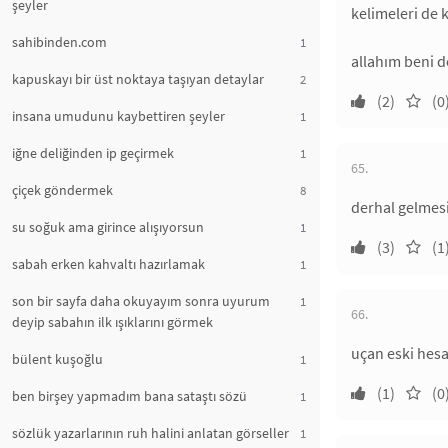
şeyler
kelimeleri de
sahibinden.com
1
allahım beni de
kapuskayı bir üst noktaya taşıyan detaylar
2
(2)
(0
insana umudunu kaybettiren şeyler
1
iğne deliğinden ip geçirmek
1
65.
çiçek göndermek
8
derhal gelmesi
su soğuk ama girince alışıyorsun
1
(3)
(1
sabah erken kahvaltı hazırlamak
1
son bir sayfa daha okuyayım sonra uyurum
1
66.
deyip sabahın ilk ışıklarını görmek
uçan eski hesa
bülent kuşoğlu
1
(1)
(0
ben birşey yapmadım bana sataştı sözü
1
sözlük yazarlarının ruh halini anlatan görseller
1