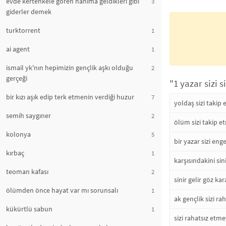
evde kertenkele gören hanıma geldikleri gibi
3
giderler demek
turktorrent
1
ai agent
1
ismail yk'nın hepimizin gençlik aşkı olduğu
2
gerçeği
"1 yazar sizi 
bir kızı aşık edip terk etmenin verdiği huzur
7
yoldaş sizi takip
semih saygıner
2
ölüm sizi takip e
kolonya
5
bir yazar sizi en
kırbaç
1
karşısındakini sin
teoman kafası
2
sinir gelir göz kar
ölümden önce hayat var mı sorunsalı
1
ak gençlik sizi 
kükürtlü sabun
1
sizi rahatsız etm