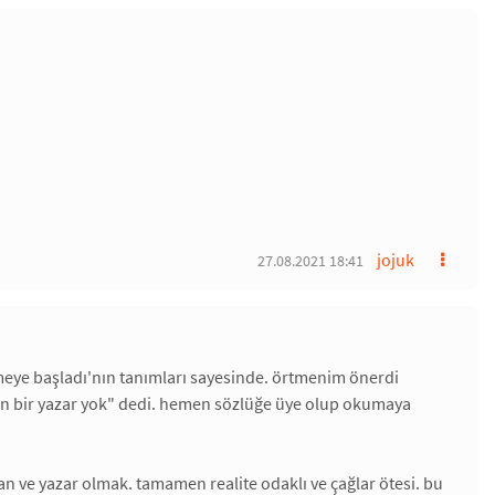
jojuk
27.08.2021 18:41
meye başladı'nın tanımları sayesinde. örtmenim önerdi
anan bir yazar yok" dedi. hemen sözlüğe üye olup okumaya
nsan ve yazar olmak. tamamen realite odaklı ve çağlar ötesi. bu