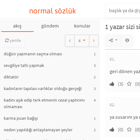
normal sözlük
1 yazar sizi 
akış
gündem
konular
yenile
4
düğün yapmanın saçma olması
1
61.
sevgiliye tatlı yapmak
3
geri dönen yaz
diktatör
2
(3)
(0
kadınların tapılası varlıklar olduğu gerçeği
3
kadını aşık edip terk etmenin cezai yaptırımı
4
62.
olmaması
ya susarım ya d
karma puan bağışı
1
(0)
(0
neden yapıldığı anlaşılamayan şeyler
2