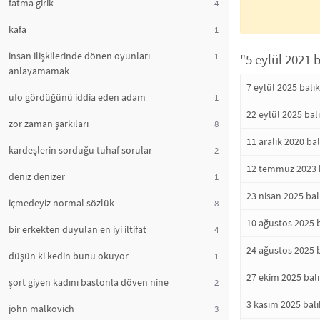
fatma girik
4
kafa
1
insan ilişkilerinde dönen oyunları
1
"5 eylül 2021 
anlayamamak
7 eylül 2025 balı
ufo gördüğünü iddia eden adam
1
22 eylül 2025 bal
zor zaman şarkıları
8
11 aralık 2020 ba
kardeşlerin sorduğu tuhaf sorular
2
12 temmuz 2023 b
deniz denizer
1
23 nisan 2025 bal
içmedeyiz normal sözlük
8
10 ağustos 2025 
bir erkekten duyulan en iyi iltifat
4
24 ağustos 2025 
düşün ki kedin bunu okuyor
1
27 ekim 2025 bal
şort giyen kadını bastonla döven nine
2
3 kasım 2025 bal
john malkovich
3