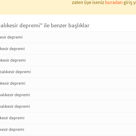
zaten üye iseniz
buradan
giriş y
balıkesir depremi" ile benzer başlıklar
kesir depremi
ıkesir depremi
lıkesir depremi
alıkesir depremi
ıkesir depremi
balıkesir depremi
balıkesir depremi
ıkesir depremi
ıkesir depremi