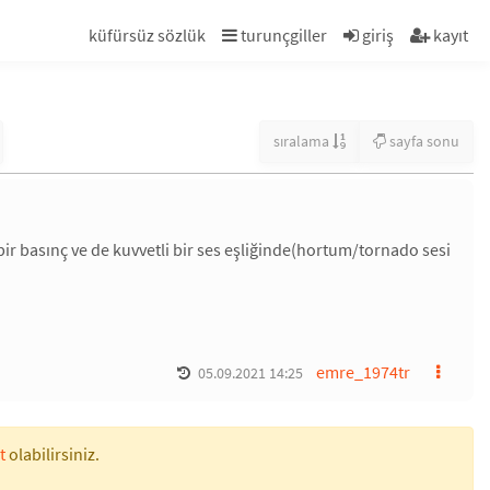
küfürsüz sözlük
turunçgiller
giriş
kayıt
sıralama
sayfa sonu
 bir basınç ve de kuvvetli bir ses eşliğinde(hortum/tornado sesi
emre_1974tr
05.09.2021 14:25
t
olabilirsiniz.