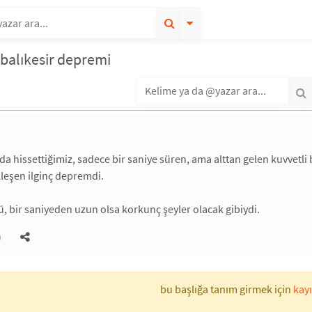
 balıkesir depremi
'da hissettiğimiz, sadece bir saniye süren, ama alttan gelen kuvvetli
kleşen ilginç depremdi.
dü, bir saniyeden uzun olsa korkunç şeyler olacak gibiydi.
)
bu başlığa tanım girmek için
kayı