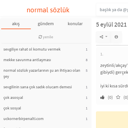
normal sözlük
5 eylül 2021
akış
gündem
konular
yenile
sevgiliye rahat ol komutu vermek
1
1.
mekke savunma antlaşması
8
zeytinli/akçay
normal sözlük yazarlarının şu an ihtiyacı olan
5
gibiydi) gerçe
şey
iyi ki kısa sür
sevgilinin sana çok sadık olucam demesi
1
(0)
(0
çok asosyal
1
çok sosyal
1
uckornerbirpenalti.com
1