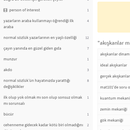
person of interest
1
yazarların araba kullanmayı öğrendiği ilk
4
araba
normal sözlük yazarlarının en yaşlı özelliği
12
"akışkanlar me
çayın yanında en güzel giden gıda
7
akışkanlar dinami
munzur
1
ideal akışkanlar
akdo
3
gerçek akışkanlar
normal sözlük’ün hayatınızda yarattığı
8
değişiklikler
mat101'de soru o
ilk olup yok olmak mı son olup sonsuz olmak
1
kuantum mekani
mı sorunsalı
zemin mekaniği
bücür
1
gök mekaniği
cehenneme gidecek kadar kötü biri olmadığını
2