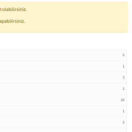
t
olabilirsiniz.
apabilirsiniz.
5
1
3
2
26
1
2