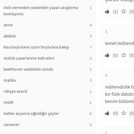
nick vermeden seslenilen yazarı araştırma
1
(1)
(0
komisyonu
anne
4
3.
abdest
3
temel mühendis
kısa boyluların uzun boylulara bakışı
7
(0)
(0
sözlük yazarlarının kahveleri
2
beethoven waldstein sonatı
1
4.
malibu
3
mühendislik fa
rahşan ecevit
1
bir fizik dalıdır
benim bölümüm
misfit
1
(0)
(0
kalbin acıyınca sığındığın şeyler
6
cansever
3
5.