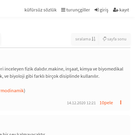
küfürsüz sözlük
turunçgiller
giriş
kayıt
sıralama
sayfa sonu
eri inceleyen fizik dalıdır.makine, inşaat, kimya ve biyomedikal
 ve biyoloji gibi farklı birçok disiplinde kullanılır.
rmodinamik
)
10pele
14.12.2020 12:21
e bir şey kalmayacaktır.