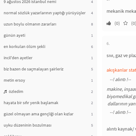
9 ağustos 2026 istanbul nemi
4
mekanik mekan
normal sözlük yazarlarının yaptığı yürüyüşler
4
(0)
(0
uzun boylu olmanın zararları
8
günün ayeti
1
6.
en korkulan ölüm şekli
6
sıvı, gaz ve pl
incil'den ayetler
1
biz bazen de saçmalayan şairleriz
5
akışkanlar stat
metin ersoy
1
makine, inşaat
özledim
2
biyomedikal g
hayata bir sıfır yenik başlamak
2
dallarının yanı
güzel olmayan ama gençliği olan kızlar
1
uyku düzeninin bozulması
5
alıntı kaynak/ 