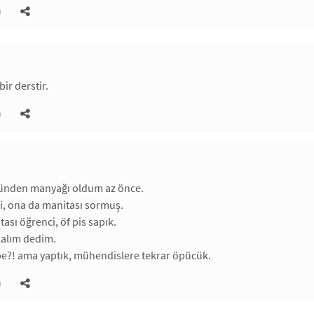
)
bir derstir.
)
ünden manyağı oldum az önce.
di, ona da manitası sormuş.
ası öğrenci, öf pis sapık.
kalım dedim.
e?! ama yaptık, mühendislere tekrar öpücük.
)