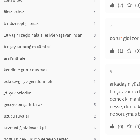
cold brew
1
(2)
(0
filtre kahve
1
bir dizi repliği bırak
1
7.
18 yaşını geçip hala ailesiyle yaşayan insan
3
boru
*
gibi zor 
bir şey soracağım cümlesi
2
(1)
(0
araf’a ithafen
3
kendinle gurur duymak
2
8.
eski sevgiliye geri dönmek
1
arkadaşın yüz
bir şey var de
çok özledim
2
demek ki manit
geceye bir şarkı bırak
5
neyse, dur ba
ne soruymuş b
üzücü rüyalar
2
(0)
(0
sevmediğiniz insan tipi
5
doğru bir evlilik için gereken şeyler
6