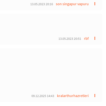
son singapur vapuru
13.05.2023 20:16
rbf
13.05.2023 20:51
kralarthurhazretleri
09.12.2025 14:43