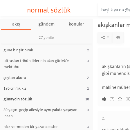
normal sözlük
akışkanlar 
akış
gündem
konular
yenile
güne bir şiir bırak
2
1.
ultraslan tribün liderinin akın gürlek'e
3
akışkanların (s
mektubu
gibi mühendisli
şeytan akoru
2
makine mühendi
170 cm'lik kız
2
(7)
(0
günaydın sözlük
10
30 yaşını geçip ailesiyle aynı yalıda yaşayan
3
insan
2.
nick vermeden bir yazara seslen
3
çok zor olduğu