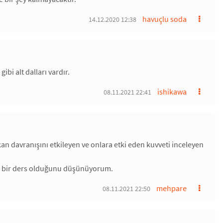
havuçlu soda
14.12.2020 12:38
bi alt dalları vardır.
ishikawa
08.11.2021 22:41
kan davranışını etkileyen ve onlara etki eden kuvveti inceleyen
r bir ders olduğunu düşünüyorum.
mehpare
08.11.2021 22:50