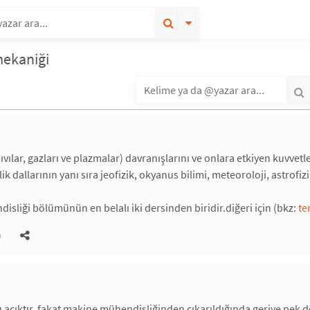
mekaniği
ıvılar, gazları ve plazmalar) davranışlarını ve onlara etkiyen kuvvetl
k dallarının yanı sıra jeofizik, okyanus bilimi, meteoroloji, astrofizik,
sliği bölümünün en belalı iki dersinden biridir.diğeri için (bkz:
te
)
 açıktır. fakat makine mühendisliğinden çıkarıldığında geriye pek d