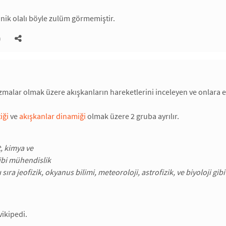
ik olalı böyle zulüm görmemiştir.
)
azmalar olmak üzere akışkanların hareketlerini inceleyen ve onlara etk
iği
ve
akışkanlar dinamiği
olmak üzere 2 gruba ayrılır.
, kimya ve
ibi mühendislik
 sıra jeofizik, okyanus bilimi, meteoroloji, astrofizik, ve biyoloji gibi 
vikipedi.