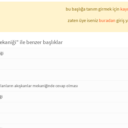
bu başlığa tanım girmek için
kayı
zaten üye iseniz
buradan
giriş y
kaniği" ile benzer başlıklar
ği
lanların akışkanlar mekaniğinde cevap olması
ği