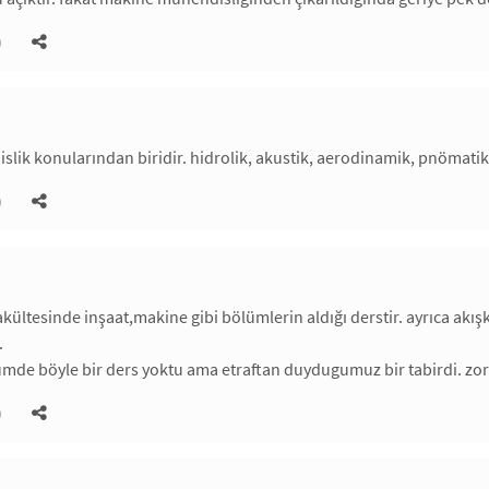
)
lik konularından biridir. hidrolik, akustik, aerodinamik, pnömatik gi
)
kültesinde inşaat,makine gibi bölümlerin aldığı derstir. ayrıca akış
.
de böyle bir ders yoktu ama etraftan duydugumuz bir tabirdi. zo
)