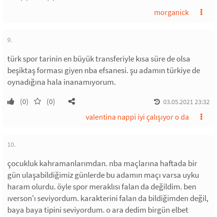
morganick
9.
türk spor tarinin en büyük transferiyle kısa süre de olsa
beşiktaş forması giyen nba efsanesi. şu adamın türkiye de
oynadığına hala inanamıyorum.
(0)
(0)
03.05.2021 23:32
valentina nappi iyi çalışıyor o da
10.
çocukluk kahramanlarımdan. nba maçlarına haftada bir
gün ulaşabildiğimiz günlerde bu adamın maçı varsa uyku
haram olurdu. öyle spor meraklısı falan da değildim. ben
ıverson'ı seviyordum. karakterini falan da bildiğimden değil,
baya baya tipini seviyordum. o ara dedim birgün elbet