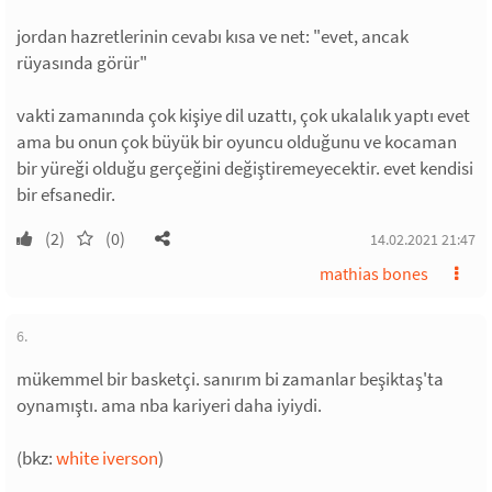
jordan hazretlerinin cevabı kısa ve net: "evet, ancak
rüyasında görür"
vakti zamanında çok kişiye dil uzattı, çok ukalalık yaptı evet
ama bu onun çok büyük bir oyuncu olduğunu ve kocaman
bir yüreği olduğu gerçeğini değiştiremeyecektir. evet kendisi
bir efsanedir.
(2)
(0)
14.02.2021 21:47
mathias bones
6.
mükemmel bir basketçi. sanırım bi zamanlar beşiktaş'ta
oynamıştı. ama nba kariyeri daha iyiydi.
(bkz:
white iverson
)