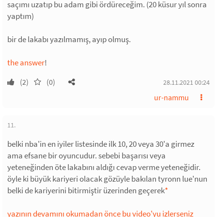
saçımı uzatıp bu adam gibi ördüreceğim. (20 küsur yıl sonra
yaptım)
bir de lakabı yazılmamış, ayıp olmuş.
the answer
!
(2)
(0)
28.11.2021 00:24
ur-nammu
11.
belki nba'in en iyiler listesinde ilk 10, 20 veya 30'a girmez
ama efsane bir oyuncudur. sebebi başarısı veya
yeteneğinden öte lakabını aldığı cevap verme yeteneğidir.
öyle ki büyük kariyeri olacak gözüyle bakılan tyronn lue'nun
belki de kariyerini bitirmiştir üzerinden geçerek
*
yazının devamını okumadan önce bu video'yu izlerseniz