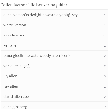
"allen iverson" ile benzer başlıklar
allen iverson'ın dwight howard'a yaptığı şey
1
white iverson
1
woody allen
41
ken allen
1
bana gidelim terasta woody allen izleriz
2
van allen kuşağı
2
lily allen
3
ray allen
1
david allen coe
2
allen ginsberg
7