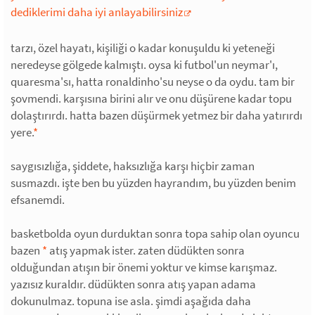
dediklerimi daha iyi anlayabilirsiniz
tarzı, özel hayatı, kişiliği o kadar konuşuldu ki yeteneği
neredeyse gölgede kalmıştı. oysa ki futbol'un neymar'ı,
quaresma'sı, hatta ronaldinho'su neyse o da oydu. tam bir
şovmendi. karşısına birini alır ve onu düşürene kadar topu
dolaştırırdı. hatta bazen düşürmek yetmez bir daha yatırırdı
yere.
*
saygısızlığa, şiddete, haksızlığa karşı hiçbir zaman
susmazdı. işte ben bu yüzden hayrandım, bu yüzden benim
efsanemdi.
basketbolda oyun durduktan sonra topa sahip olan oyuncu
bazen
*
atış yapmak ister. zaten düdükten sonra
olduğundan atışın bir önemi yoktur ve kimse karışmaz.
yazısız kuraldır. düdükten sonra atış yapan adama
dokunulmaz. topuna ise asla. şimdi aşağıda daha