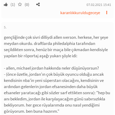
(1)
(0)
07.02.2021 15:41
karanlıkkuruldugeceye
5.
gençliğinde çok sivri dilliydi allen ıverson. herkese, her şeye
meydan okurdu. draftlarda philedalphia tarafından
seçildikten sonra, henüz bir maça bile çıkmadan kendisiyle
yapılan bir röportaj aşağı yukarı şöyle idi:
- allen, michael jordan hakkında neler düşünüyorsun?
- (önce özetle, jordan'ın çok büyük oyuncu olduğu ancak
kendisinin nba'in yeni süperstarı olacağını, kendisinin ve
ardından gelenlerin jordan efsanesinden daha büyük
efsaneler yaratacağı gibi sözler sarf ettikten sonra): "hep bu
anı bekledim, jordan ile karşılaşacağım günü sabırsızlıkla
bekliyorum. her gece rüyalarımda onu nasıl yendiğimi
görüyorum. ben buna hazırım."