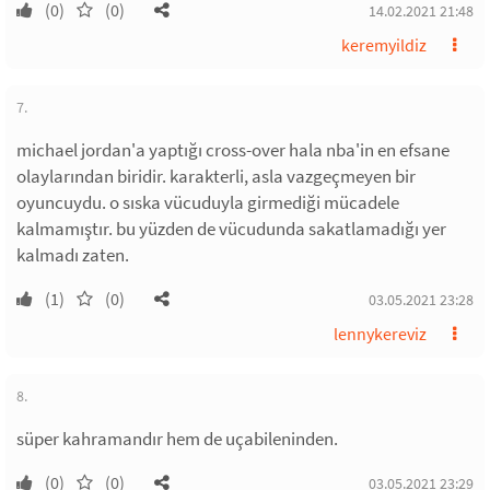
(0)
(0)
14.02.2021 21:48
keremyildiz
7.
michael jordan'a yaptığı cross-over hala nba'in en efsane
olaylarından biridir. karakterli, asla vazgeçmeyen bir
oyuncuydu. o sıska vücuduyla girmediği mücadele
kalmamıştır. bu yüzden de vücudunda sakatlamadığı yer
kalmadı zaten.
(1)
(0)
03.05.2021 23:28
lennykereviz
8.
süper kahramandır hem de uçabileninden.
(0)
(0)
03.05.2021 23:29