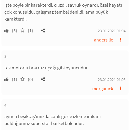
işte böyle bir karakterdi. cılızdı, savruk oynardı, özel hayatı
çok konuşuldu, çalışmaz tembel denildi. ama büyük
karakterdi.
(5)
(1)
23.01.2021 01:04
anders lie
3.
tek motorlu taarruz uçağı gibi oyuncudur.
(1)
(0)
23.01.2021 01:05
morganick
4.
ayrıca beşiktaş'ımızda canlı gözle izleme imkanı
bulduğumuz superstar basketbolcudur.