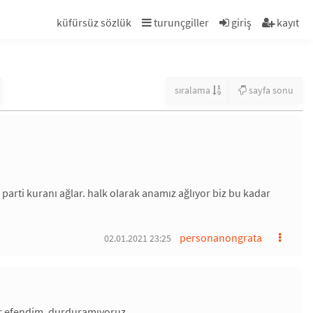
küfürsüz sözlük
turunçgiller
giriş
kayıt
sıralama
sayfa sonu
 parti kuranı ağlar. halk olarak anamız ağlıyor biz bu kadar
personanongrata
02.01.2021 23:25
yor efendim, durduramıyoruz.