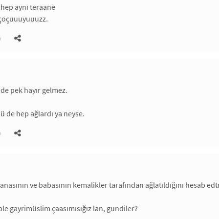
 hep aynı teraane
 çoçuuuyuuuzz.
)
de pek hayır gelmez.
ü de hep ağlardı ya neyse.
)
 anasının ve babasının kemalikler tarafından ağlatıldığını hesab edtm
le gayrimüslim çaasımısığız lan, gundiler?