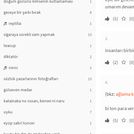
doğum gününü kimsenin kutlamaması
1
umarım devamı 
geceye bir şarkı bırak
8
(5)
(0
reptilia
1
sigaraya sürekli zam yapmak
13
3.
teacup
1
insanları birb
diktatör
2
(2)
(0
ninni
2
sözlük yazarlarının fotoğrafları
13
4.
gülseven medar
1
(bkz:
ağlama k
katainaka no ossan, kensei ni naru
1
bi ton para ve
uyku
7
(5)
(0
eyüp sabri tuncer
1
1