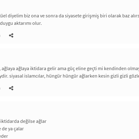
tüel diyelim biz ona ve sonra da siyasete girişmiş biri olarak baz al
 duygu aktarımı olur.
)
, ağlaya ağlaya iktidara gelir ama güç eline geçti mi kendinden olmayan
ydir. siyasal islamcılar, hüngür hüngür ağlarken kesin gizli gizli göz
)
 iktidarda değilse ağlar
e de ya çalar
eder