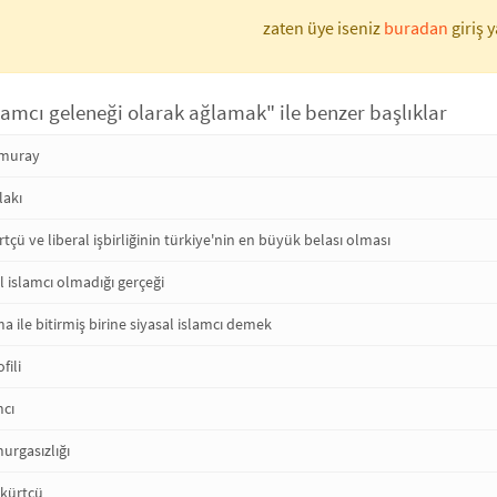
zaten üye iseniz
buradan
giriş y
slamcı geleneği olarak ağlamak" ile benzer başlıklar
amuray
lakı
rtçü ve liberal işbirliğinin türkiye'nin en büyük belası olması
l islamcı olmadığı gerçeği
a ile bitirmiş birine siyasal islamcı demek
fili
mcı
murgasızlığı
 kürtçü