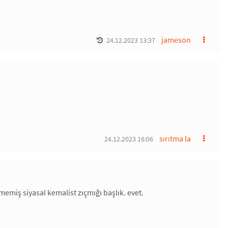
jameson
24.12.2023 13:37
sırıtma la
24.12.2023 16:06
emiş siyasal kemalist zıçmığı başlık. evet.