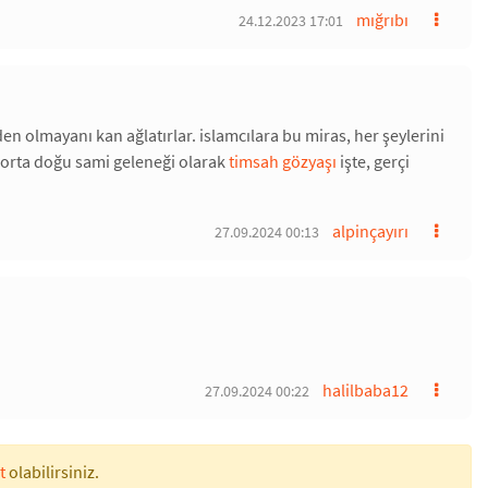
mığrıbı
24.12.2023 17:01
nden olmayanı kan ağlatırlar. islamcılara bu miras, her şeylerini
r orta doğu sami geleneği olarak
timsah gözyaşı
işte, gerçi
alpinçayırı
27.09.2024 00:13
halilbaba12
27.09.2024 00:22
t
olabilirsiniz.