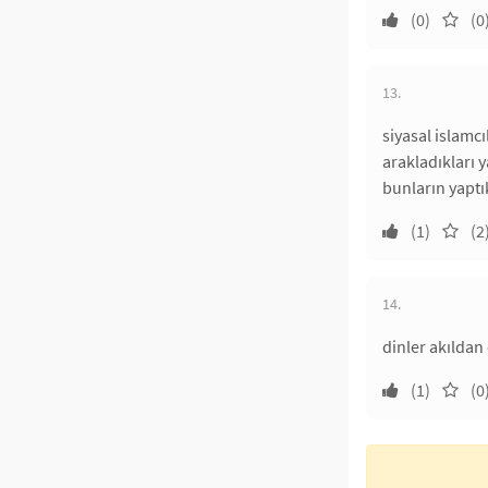
(0)
(0
13.
siyasal islamcı
arakladıkları 
bunların yaptı
(1)
(2
14.
dinler akıldan
(1)
(0