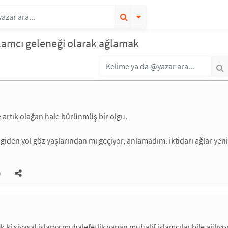
islamcı geleneği olarak ağlamak
e artık olağan hale bürünmüş bir olgu.
 giden yol göz yaşlarından mı geçiyor, anlamadım. iktidarı ağlar yeni
)
ek ki siyasal islama muhalefetlik yapan muhalif islamcılar bile ağlı