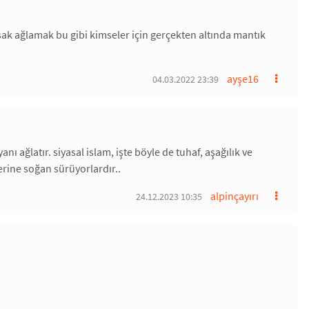
ırsak ağlamak bu gibi kimseler için gerçekten altında mantık
ayşe16
04.03.2022 23:39
ı ağlatır. siyasal islam, işte böyle de tuhaf, aşağılık ve
lerine soğan sürüyorlardır..
alpinçayırı
24.12.2023 10:35