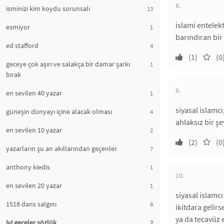
8.
isminizi kim koydu sorunsalı
13
islami entelek
esmiyor
1
barındıran bir
ed stafford
4
(1)
(0
geceye çok aşırı ve salakça bir damar şarkı
1
bırak
9.
en sevilen 40 yazar
1
siyasal islamcı
güneşin dünyayı içine alacak olması
4
ahlaksız bir şe
en sevilen 10 yazar
2
(2)
(0
yazarların şu an akıllarından geçenler
7
anthony kiedis
1
10.
en sevilen 20 yazar
1
siyasal islamcı
1518 dans salgını
8
ikitdara gelirs
ya da tecavüz 
iyi geceler sözlük
2