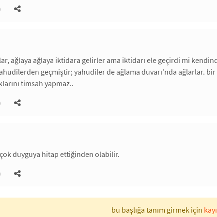
)
lar, ağlaya ağlaya iktidara gelirler ama iktidarı ele geçirdi mi kendi
yahudilerden geçmiştir; yahudiler de ağlama duvarı'nda ağlarlar. bi
klarını timsah yapmaz..
)
 çok duyguya hitap ettiğinden olabilir.
)
bu başlığa tanım girmek için
kayı