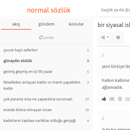
normal sözlük
bir siyasal 
akış
gündem
konular
yenile
çocuk haçlı seferleri
1
1.
günaydın sözlük
9
yeni türkiye'd
gelmiş geçmiş en iyi 50 yazar
5
halkın kalbine
felsefeden anlayan kadın vs mantı yapabilen
3
ağlamadık.
kadın
(8)
(1
çok paranız olsa ne yapardınız sorunsalı
27
evinde klima olmayan insan
10
2.
kadınların tapılası varlıklar olduğu gerçeği
4
öyle bir gelen