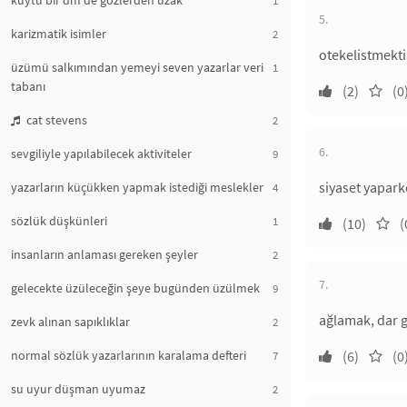
kuytu bir dm de gözlerden uzak
5.
karizmatik isimler
2
otekelistmektir
üzümü salkımından yemeyi seven yazarlar veri
1
tabanı
(2)
(0
cat stevens
2
6.
sevgiliyle yapılabilecek aktiviteler
9
siyaset yapark
yazarların küçükken yapmak istediği meslekler
4
sözlük düşkünleri
1
(10)
(
insanların anlaması gereken şeyler
2
7.
gelecekte üzüleceğin şeye bugünden üzülmek
9
ağlamak, dar 
zevk alınan sapıklıklar
2
normal sözlük yazarlarının karalama defteri
(6)
(0
7
su uyur düşman uyumaz
2