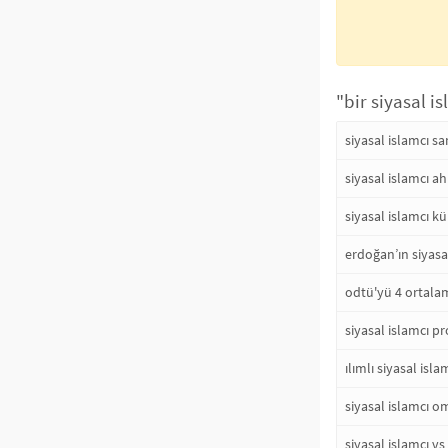
"bir siyasal i
siyasal islamcı s
siyasal islamcı ah
siyasal islamcı kü
erdoğan’ın siyasa
odtü'yü 4 ortalam
siyasal islamcı pro
ılımlı siyasal isla
siyasal islamcı o
siyasal islamcı vs