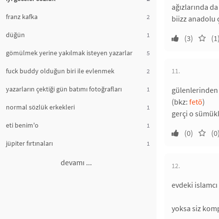
ağızlarında da
franz kafka
2
biizz anadolu
düğün
1
(3)
(1
gömülmek yerine yakılmak isteyen yazarlar
5
fuck buddy olduğun biri ile evlenmek
11.
2
yazarların çektiği gün batımı fotoğrafları
1
gülenlerinden 
(bkz:
fetö
)
normal sözlük erkekleri
1
gerçi o sümükl
eti benim'o
1
(0)
(0
jüpiter fırtınaları
1
devamı ...
12.
evdeki islamcı
yoksa siz komp