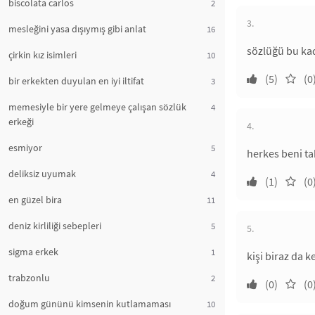
biscolata carlos
2
3.
mesleğini yasa dışıymış gibi anlat
16
sözlüğü bu kad
çirkin kız isimleri
10
(5)
(0
bir erkekten duyulan en iyi iltifat
3
memesiyle bir yere gelmeye çalışan sözlük
4
erkeği
4.
esmiyor
5
herkes beni ta
deliksiz uyumak
4
(1)
(0
en güzel bira
11
deniz kirliliği sebepleri
5
5.
sigma erkek
1
kişi biraz da 
trabzonlu
2
(0)
(0
doğum gününü kimsenin kutlamaması
10