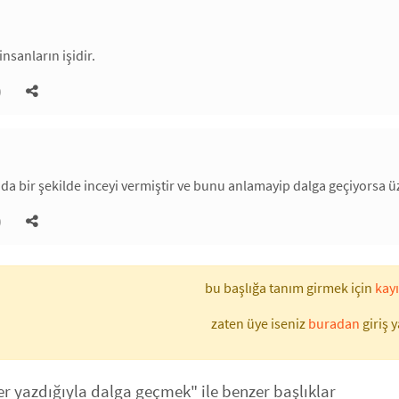
nsanların işidir.
)
ada bir şekilde inceyi vermiştir ve bunu anlamayip dalga geçiyorsa ü
)
bu başlığa tanım girmek için
kayı
zaten üye iseniz
buradan
giriş y
er yazdığıyla dalga geçmek" ile benzer başlıklar