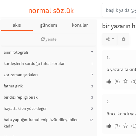
normal sözlük
bir yazarın 
akış
gündem
konular
yenile
anın fotoğrafı
7
1.
kardeşlerin sorduğu tuhaf sorular
1
o yazara takın
zor zaman şarkıları
7
(5)
(0
fatma girik
3
bir dizi repliği bırak
3
2.
hayattaki en yüce değer
2
önce kendi yaz
hata yaptığını kabullenip özür dileyebilen
12
(7)
(1
kadın