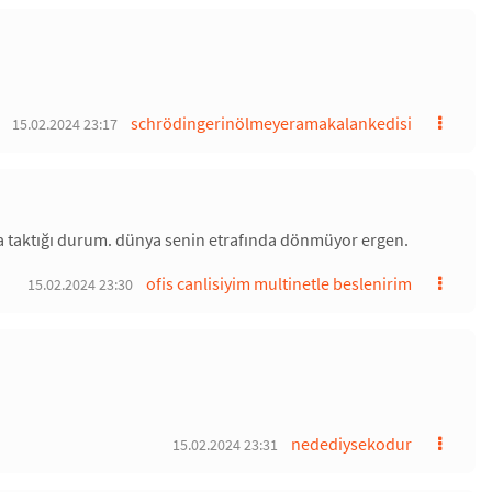
schrödingerinölmeyeramakalankedisi
15.02.2024 23:17
aya taktığı durum. dünya senin etrafında dönmüyor ergen.
ofis canlisiyim multinetle beslenirim
15.02.2024 23:30
nedediysekodur
15.02.2024 23:31