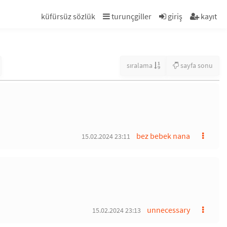
küfürsüz sözlük
turunçgiller
giriş
kayıt
sıralama
sayfa sonu
bez bebek nana
15.02.2024 23:11
unnecessary
15.02.2024 23:13