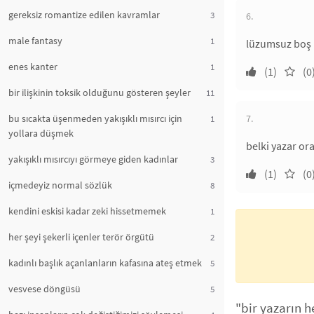
gereksiz romantize edilen kavramlar
3
6.
male fantasy
1
lüzumsuz boş i
enes kanter
1
(1)
(0
bir ilişkinin toksik olduğunu gösteren şeyler
11
bu sıcakta üşenmeden yakışıklı mısırcı için
7.
1
yollara düşmek
belki yazar or
yakışıklı mısırcıyı görmeye giden kadınlar
3
(1)
(0
içmedeyiz normal sözlük
8
kendini eskisi kadar zeki hissetmemek
1
her şeyi şekerli içenler terör örgütü
2
kadınlı başlık açanlanların kafasına ateş etmek
5
vesvese döngüsü
5
"bir yazarın h