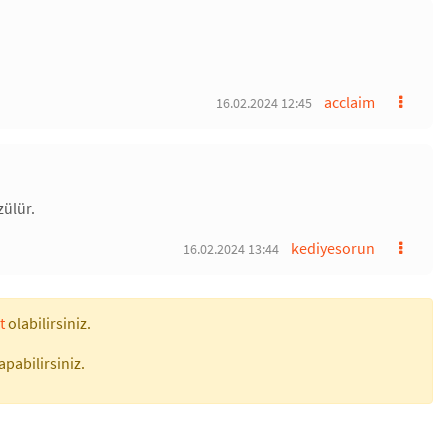
acclaim
16.02.2024 12:45
zülür.
kediyesorun
16.02.2024 13:44
t
olabilirsiniz.
apabilirsiniz.