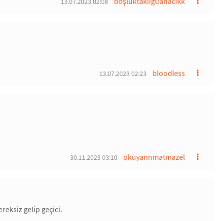
boşluktakiiguanacıkk
13.07.2023 02:08
bloodless
13.07.2023 02:23
okuyannmatmazel
30.11.2023 03:10
eksiz gelip geçici.