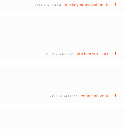
mickeymousekalemlik
30.11.2023 04:04
abi ben suri suri
21.05.2024 00:26
emine pir zola
21.05.2024 00:27