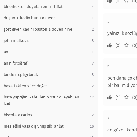
(0)
(0
bir erkekten duyulan en iyi iltifat
4
düşün ki kedin bunu okuyor
1
5.
şort giyen kadını bastonla döven nine
2
yalnızlık sözl
john malkovich
3
(0)
(0
anı
1
anın fotoğrafı
7
6.
bir dizi repliği bırak
3
ben daha çok b
bir balım diyor
hayattaki en yüce değer
2
hata yaptığını kabullenip özür dileyebilen
(1)
(0
12
kadın
biscolata carlos
2
7.
mesleğini yasa dışıymış gibi anlat
16
en güzeli kend