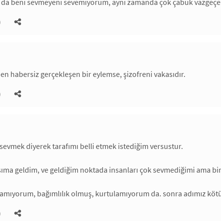
a beni sevmeyeni sevemiyorum, aynı zamanda çok çabuk vazgeçe
)
den habersiz gerçekleşen bir eylemse, şizofreni vakasıdır.
)
 sevmek diyerek tarafımı belli etmek istediğim versustur.
şıma geldim, ve geldiğim noktada insanları çok sevmediğimi ama bir 
mıyorum, bağımlılık olmuş, kurtulamıyorum da. sonra adımız kötüy
)