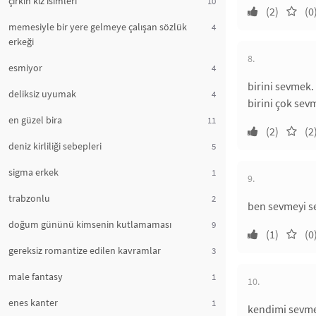
çirkin kız isimleri
10
(2)
(0
memesiyle bir yere gelmeye çalışan sözlük
4
erkeği
8.
esmiyor
4
birini sevmek.
deliksiz uyumak
4
birini çok sev
en güzel bira
11
(2)
(2
deniz kirliliği sebepleri
5
sigma erkek
1
9.
trabzonlu
2
ben sevmeyi s
doğum gününü kimsenin kutlamaması
9
(1)
(0
gereksiz romantize edilen kavramlar
3
male fantasy
1
10.
enes kanter
1
kendimi sevme