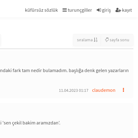
küfürsüz sözlük
turunçgiller
giriş
kayıt
sıralama
sayfa sonu
ndaki fark tam nedir bulamadım. başlığa denk gelen yazarların
claudemon
11.04.2023 01:17
ki 'sen çekil bakim aramızdan'.