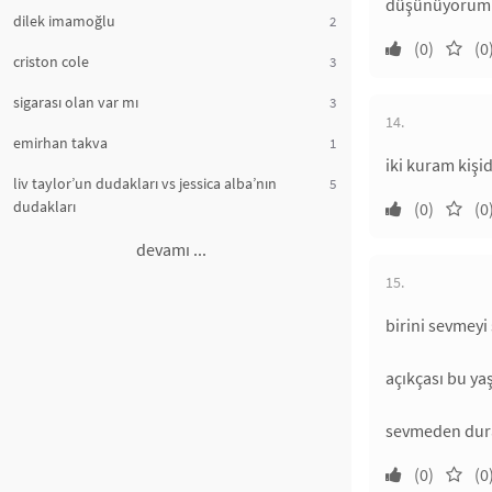
düşünüyorum d
dilek imamoğlu
2
(0)
(0
criston cole
3
sigarası olan var mı
3
14.
emirhan takva
1
iki kuram kişi
liv taylor’un dudakları vs jessica alba’nın
5
dudakları
(0)
(0
devamı ...
15.
birini sevmeyi
açıkçası bu ya
sevmeden dura
(0)
(0