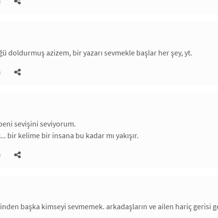
)
üğü doldurmuş azizem, bir yazarı sevmekle başlar her şey, yt.
)
eni sevişini seviyorum.
... bir kelime bir insana bu kadar mı yakışır.
)
inden başka kimseyi sevmemek. arkadaşların ve ailen hariç gerisi ger