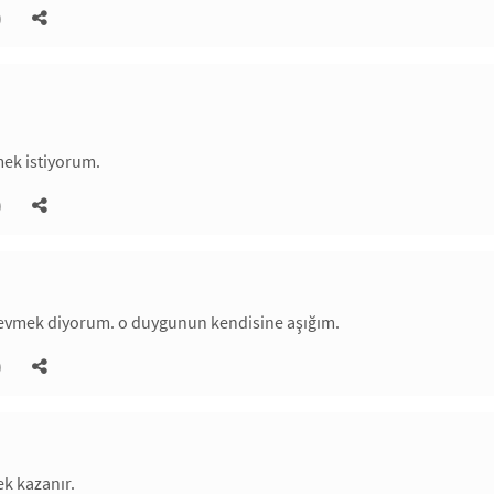
)
mek istiyorum.
)
evmek diyorum. o duygunun kendisine aşığım.
)
k kazanır.