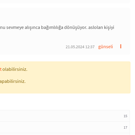
u sevmeye alışınca bağımlılığa dönüşüyor. aslolan kişiyi
günseli
21.05.2024 12:37
t
olabilirsiniz.
apabilirsiniz.
15
17