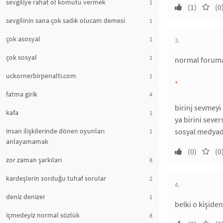
sevgiliye rahat ol komutu vermek
1
(1)
(0
sevgilinin sana çok sadık olucam demesi
1
çok asosyal
1
3.
çok sosyal
1
normal foruma
uckornerbirpenalti.com
1
*
fatma girik
4
birinj sevmeyi
kafa
1
ya birini sever
insan ilişkilerinde dönen oyunları
sosyal medyada
1
anlayamamak
(0)
(0
zor zaman şarkıları
8
kardeşlerin sorduğu tuhaf sorular
2
4.
deniz denizer
1
belki o kişide
içmedeyiz normal sözlük
8