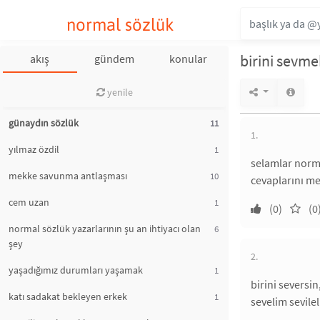
normal sözlük
birini sevme
akış
gündem
konular
yenile
günaydın sözlük
11
1.
yılmaz özdil
1
selamlar norma
mekke savunma antlaşması
10
cevaplarını me
cem uzan
1
(0)
(0
normal sözlük yazarlarının şu an ihtiyacı olan
6
şey
2.
yaşadığımız durumları yaşamak
1
birini seversi
katı sadakat bekleyen erkek
1
sevelim sevile