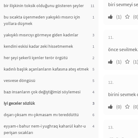
biri sevmeyi s
bir ilişkinin toksik olduğunu gösteren şeyler
11
(1)
(0
bu sıcakta üşenmeden yakışıklı mısırcı için
1
yollara düşmek
yakışıklı mısırcıyı görmeye giden kadınlar
3
11.
kendini eskisi kadar zeki hissetmemek
1
önce sevilmek. 
her şeyi şekerli içenler terör örgütü
2
(1)
(1
kadınlı başlık açanlanların kafasına ateş etmek
5
vesvese döngüsü
5
12.
bazı insanların çok değiştiğimizi söylemesi
4
birini sevmek 
iyi geceler sözlük
3
(0)
(0
dışarı çıksam mı çıkmasam mı tereddüttü
6
eyyam-ı bahur nem-i yughraq kaharül kahr-u
4
13.
perişan sıcakları