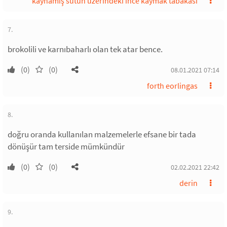
kaynamış sütün üzerindeki ince kaymak tabakası
7.
brokolili ve karnıbaharlı olan tek atar bence.
(0)
(0)
08.01.2021 07:14
forth eorlingas
8.
doğru oranda kullanılan malzemelerle efsane bir tada
dönüşür tam terside mümkündür
(0)
(0)
02.02.2021 22:42
derin
9.