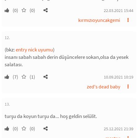
(0)
(0)
22.03.2021 15:44
kırmızıoyuncakgemi
12.
(bkz:
entry nick uyumu
)
insanı sabah sabah derin düşüncelere sokan,olsa da yesek
salatası.
(7)
(1)
10.09.2021 10:19
zed's dead baby
13.
turşu da koyun turşu da... hoş geldin selülit.
(0)
(0)
25.12.2021 21:39