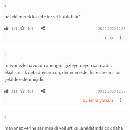
2.
bal eklenerek lezzete lezzet katılabilir*.
(2)
(0)
08.11.2020 12:33
elea
3.
mayonezle havucun ahengini gizleyemeyen salatadır.
ekşilisini ilk defa duysam da, denenecekler listesine acil bir
şekilde eklenmişidir.
(1)
(0)
08.11.2020 12:37
oylemidiyorsun
4.
mayonez yerine sarımsaklı yoğurt kullanıldığında çok daha