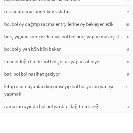
rus salatası ve amerikan salatası
2
bol bol oy dağıtıp saçma entry'lerine oy bekleyen ezik
15
borç yiğidin kamçısıdır diye bol bol borç yapan mazoşist
6
bol bol yiyen bön bön bakar
6
fakir olduğu halde bol bol çocuk yapan zihniyet
8
batı bol bol nasihat çekiyor
5
kitap okumayanları küçümseyip bol bol yazım yanlışı
11
yapmak
ramazan ayında bol bol yardım dağıtma isteği
3