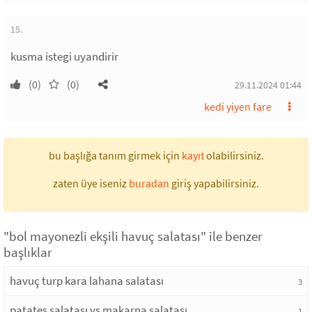
15.
kusma istegi uyandirir
(0)
(0)
29.11.2024 01:44
kedi yiyen fare
bu başlığa tanım girmek için
kayıt
olabilirsiniz.
zaten üye iseniz
buradan
giriş yapabilirsiniz.
"bol mayonezli ekşili havuç salatası" ile benzer
başlıklar
havuç turp kara lahana salatası
3
patates salatası vs makarna salatası
1