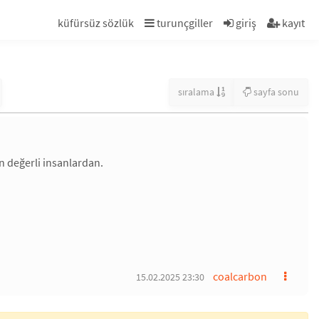
küfürsüz sözlük
turunçgiller
giriş
kayıt
sıralama
sayfa sonu
en değerli insanlardan.
coalcarbon
15.02.2025 23:30