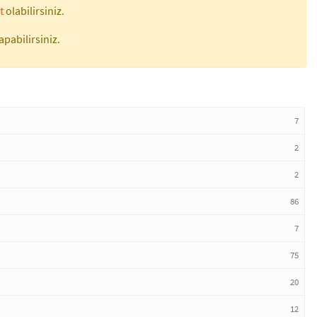
t
olabilirsiniz.
apabilirsiniz.
7
2
2
86
7
75
20
12