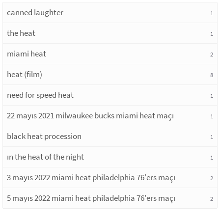
canned laughter
1
the heat
1
miami heat
2
heat (film)
8
need for speed heat
1
22 mayıs 2021 milwaukee bucks miami heat maçı
1
black heat procession
1
ın the heat of the night
1
3 mayıs 2022 miami heat philadelphia 76'ers maçı
2
5 mayıs 2022 miami heat philadelphia 76'ers maçı
2