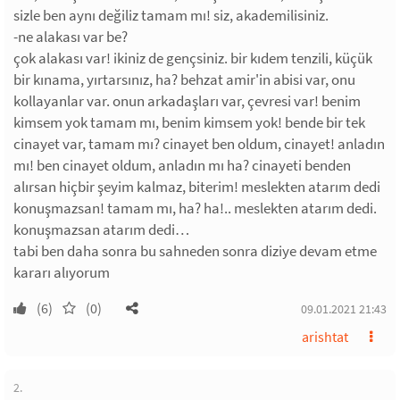
sizle ben aynı değiliz tamam mı! siz, akademilisiniz.
-ne alakası var be?
çok alakası var! ikiniz de gençsiniz. bir kıdem tenzili, küçük
bir kınama, yırtarsınız, ha? behzat amir'in abisi var, onu
kollayanlar var. onun arkadaşları var, çevresi var! benim
kimsem yok tamam mı, benim kimsem yok! bende bir tek
cinayet var, tamam mı? cinayet ben oldum, cinayet! anladın
mı! ben cinayet oldum, anladın mı ha? cinayeti benden
alırsan hiçbir şeyim kalmaz, biterim! meslekten atarım dedi
konuşmazsan! tamam mı, ha? ha!.. meslekten atarım dedi.
konuşmazsan atarım dedi…
tabi ben daha sonra bu sahneden sonra diziye devam etme
kararı alıyorum
(6)
(0)
09.01.2021 21:43
arishtat
2.