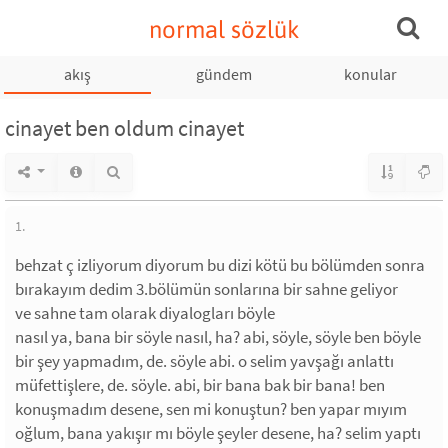
normal sözlük
akış
gündem
konular
cinayet ben oldum cinayet
1.
behzat ç izliyorum diyorum bu dizi kötü bu bölümden sonra
bırakayım dedim 3.bölümün sonlarına bir sahne geliyor
ve sahne tam olarak diyalogları böyle
nasıl ya, bana bir söyle nasıl, ha? abi, söyle, söyle ben böyle
bir şey yapmadım, de. söyle abi. o selim yavşağı anlattı
müfettişlere, de. söyle. abi, bir bana bak bir bana! ben
konuşmadım desene, sen mi konuştun? ben yapar mıyım
oğlum, bana yakışır mı böyle şeyler desene, ha? selim yaptı