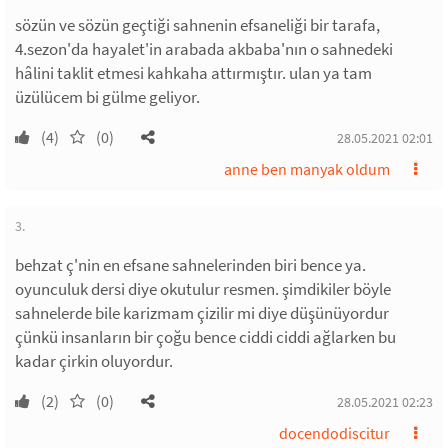
sözün ve sözün geçtiği sahnenin efsaneliği bir tarafa,
4.sezon'da hayalet'in arabada akbaba'nın o sahnedeki
hâlini taklit etmesi kahkaha attırmıştır. ulan ya tam
üzülücem bi gülme geliyor.
(4)
(0)
28.05.2021 02:01
anne ben manyak oldum
3.
behzat ç'nin en efsane sahnelerinden biri bence ya.
oyunculuk dersi diye okutulur resmen. şimdikiler böyle
sahnelerde bile karizmam çizilir mi diye düşünüyordur
çünkü insanların bir çoğu bence ciddi ciddi ağlarken bu
kadar çirkin oluyordur.
(2)
(0)
28.05.2021 02:23
docendodiscitur