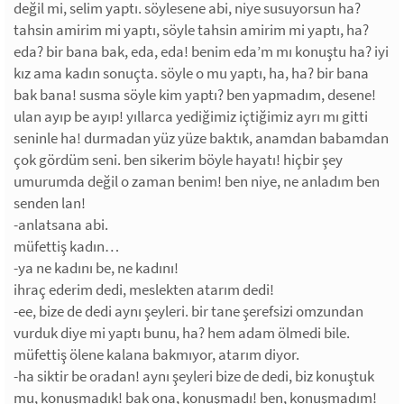
değil mi, selim yaptı. söylesene abi, niye susuyorsun ha?
tahsin amirim mi yaptı, söyle tahsin amirim mi yaptı, ha?
eda? bir bana bak, eda, eda! benim eda’m mı konuştu ha? iyi
kız ama kadın sonuçta. söyle o mu yaptı, ha, ha? bir bana
bak bana! susma söyle kim yaptı? ben yapmadım, desene!
ulan ayıp be ayıp! yıllarca yediğimiz içtiğimiz ayrı mı gitti
seninle ha! durmadan yüz yüze baktık, anamdan babamdan
çok gördüm seni. ben sikerim böyle hayatı! hiçbir şey
umurumda değil o zaman benim! ben niye, ne anladım ben
senden lan!
-anlatsana abi.
müfettiş kadın…
-ya ne kadını be, ne kadını!
ihraç ederim dedi, meslekten atarım dedi!
-ee, bize de dedi aynı şeyleri. bir tane şerefsizi omzundan
vurduk diye mi yaptı bunu, ha? hem adam ölmedi bile.
müfettiş ölene kalana bakmıyor, atarım diyor.
-ha siktir be oradan! aynı şeyleri bize de dedi, biz konuştuk
mu, konuşmadık! bak ona, konuşmadı! ben, konuşmadım!