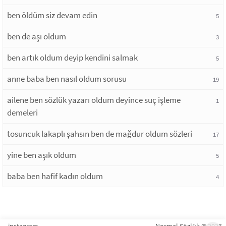
ben öldüm siz devam edin
5
ben de aşı oldum
3
ben artık oldum deyip kendini salmak
5
anne baba ben nasıl oldum sorusu
19
ailene ben sözlük yazarı oldum deyince suç işleme
1
demeleri
tosuncuk lakaplı şahsın ben de mağdur oldum sözleri
17
yine ben aşık oldum
5
baba ben hafif kadın oldum
4
instagram
Normal Sözlük © 2026