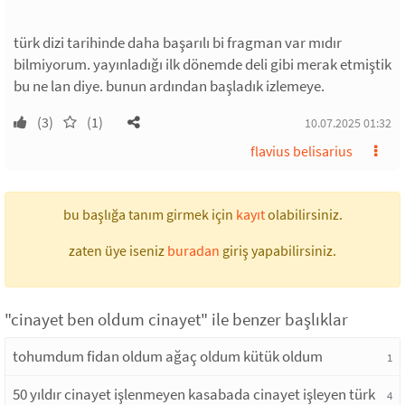
türk dizi tarihinde daha başarılı bi fragman var mıdır
bilmiyorum. yayınladığı ilk dönemde deli gibi merak etmiştik
bu ne lan diye. bunun ardından başladık izlemeye.
(3)
(1)
10.07.2025 01:32
flavius belisarius
bu başlığa tanım girmek için
kayıt
olabilirsiniz.
zaten üye iseniz
buradan
giriş yapabilirsiniz.
"cinayet ben oldum cinayet" ile benzer başlıklar
tohumdum fidan oldum ağaç oldum kütük oldum
1
50 yıldır cinayet işlenmeyen kasabada cinayet işleyen türk
4