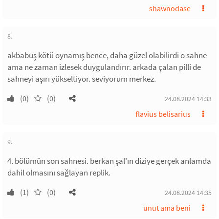
shawnodase
8.
akbabuş kötü oynamış bence, daha güzel olabilirdi o sahne
ama ne zaman izlesek duygulandırır. arkada çalan pilli de
sahneyi aşırı yükseltiyor. seviyorum merkez.
(0)
(0)
24.08.2024 14:33
flavius belisarius
9.
4. bölümün son sahnesi. berkan şal'ın diziye gerçek anlamda
dahil olmasını sağlayan replik.
(1)
(0)
24.08.2024 14:35
unut ama beni