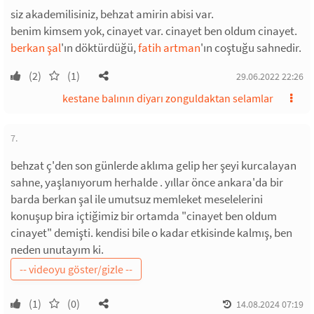
siz akademilisiniz, behzat amirin abisi var.
benim kimsem yok, cinayet var. cinayet ben oldum cinayet.
berkan şal
'ın döktürdüğü,
fatih artman
'ın coştuğu sahnedir.
(2)
(1)
29.06.2022 22:26
kestane balının diyarı zonguldaktan selamlar
7.
behzat ç'den son günlerde aklıma gelip her şeyi kurcalayan
sahne, yaşlanıyorum herhalde . yıllar önce ankara'da bir
barda berkan şal ile umutsuz memleket meselelerini
konuşup bira içtiğimiz bir ortamda "cinayet ben oldum
cinayet" demişti. kendisi bile o kadar etkisinde kalmış, ben
neden unutayım ki.
(1)
(0)
14.08.2024 07:19