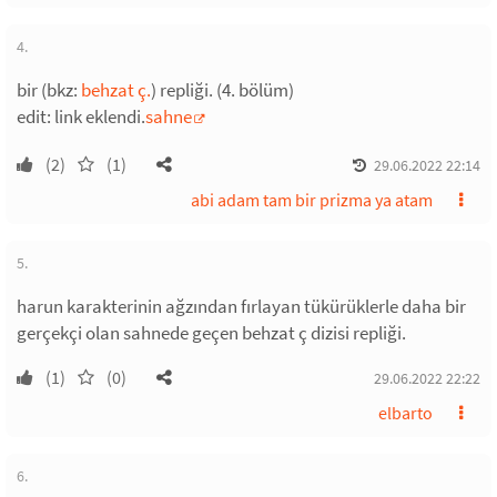
4.
bir (bkz:
behzat ç.
) repliği. (4. bölüm)
edit: link eklendi.
sahne
(2)
(1)
29.06.2022 22:14
abi adam tam bir prizma ya atam
5.
harun karakterinin ağzından fırlayan tükürüklerle daha bir
gerçekçi olan sahnede geçen behzat ç dizisi repliği.
(1)
(0)
29.06.2022 22:22
elbarto
6.