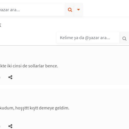
k
likte iki cinsi de sollarlar bence.
)
okudum, hoşşttt kıştt demeye geldim.
)