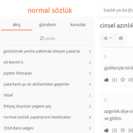
normal sözlük
cinsel azınlı
akış
gündem
konular
yenile
gömülmek yerine yakılmak isteyen yazarlar
1
1.
eti benim'o
1
gizlileriyle bir
jüpiter fırtınaları
1
(1)
(0
yazarların şu an akıllarından geçenler
4
ritüel
1
2.
ihtiyaç duyulan yegane şey
2
azgınlık diye 
normal sözlük yazarlarının bedduaları
8
ve gittim.
1518 dans salgını
2
(2)
(0