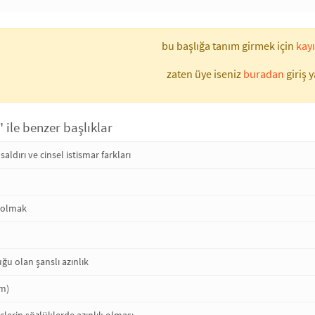
bu başlığa tanım girmek için
kayı
zaten üye iseniz
buradan
giriş y
" ile benzer başlıklar
 saldırı ve cinsel istismar farkları
k olmak
ğu olan şanslı azınlık
lm)