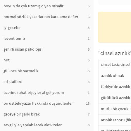
boyun da çok uzamış diyen misafir
5
normal sözlük yazarlarının karalama defteri
6
iyi geceler
5
levent temiz
1
şehirli insan psikolojisi
5
"cinsel azınlık
hırt
5
cinsel taciz cinsel
koca bir saçmalık
6
azınlık olmak
ed stafford
3
türkiye’de azınlı
üzerine rahat bişeyler al geliyorum
1
gürültücü azınlık
bir üstteki yazar hakkında düşünülenler
13
mutlu bir çocuklu
geceye bir şarkı bırak
7
azınlık raporu (fi
sevgiliyle yapılabilecek aktiviteler
6