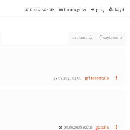
küfürsüz sözlük
turunçgiller
giriş
kayıt
sıralama
sayfa sonu
gri tarantula
29.09.2025 02:05
gotcha
29.09.2025 02:18