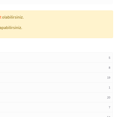
t
olabilirsiniz.
apabilirsiniz.
5
8
19
1
20
7
54