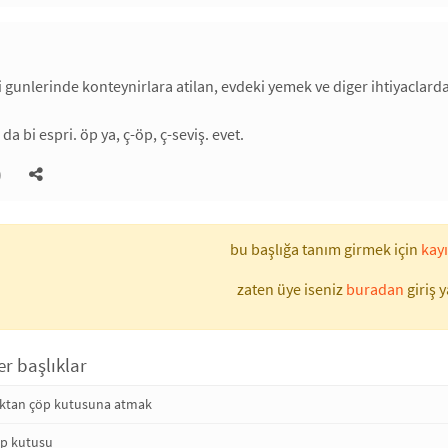
li gunlerinde konteynirlara atilan, evdeki yemek ve diger ihtiyaclard
 da bi espri. öp ya, ç-öp, ç-seviş. evet.
)
bu başlığa tanım girmek için
kayı
zaten üye iseniz
buradan
giriş y
er başlıklar
aktan çöp kutusuna atmak
öp kutusu