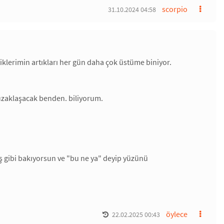
scorpio
31.10.2024 04:58
lerimin artıkları her gün daha çok üstüme biniyor.
uzaklaşacak benden. biliyorum.
ış gibi bakıyorsun ve "bu ne ya" deyip yüzünü
öylece
22.02.2025 00:43