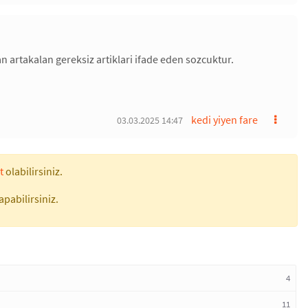
an artakalan gereksiz artiklari ifade eden sozcuktur.
kedi yiyen fare
03.03.2025 14:47
t
olabilirsiniz.
apabilirsiniz.
4
11