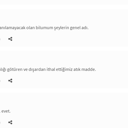
llanılamayacak olan bilumum şeylerin genel adı.
)
lığı götüren ve dışardan ithal ettiğimiz atık madde.
)
 evet.
)