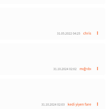
chris
31.05.2022 04:25
mığrıbı
31.10.2024 02:02
kedi yiyen fare
31.10.2024 02:03