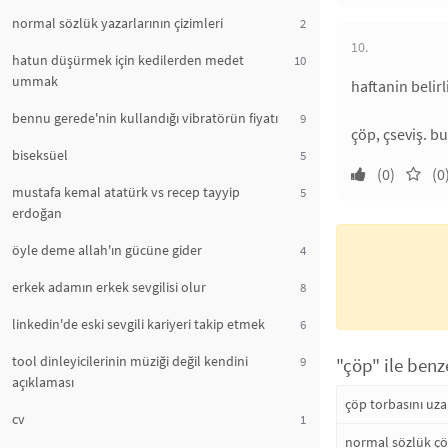
normal sözlük yazarlarının çizimleri
2
10.
hatun düşürmek için kedilerden medet
10
ummak
haftanin belir
bennu gerede'nin kullandığı vibratörün fiyatı
9
çöp, çseviş. bu
biseksüel
5
(0)
(0
mustafa kemal atatürk vs recep tayyip
5
erdoğan
öyle deme allah'ın gücüne gider
4
erkek adamın erkek sevgilisi olur
8
linkedin'de eski sevgili kariyeri takip etmek
6
tool dinleyicilerinin müziği değil kendini
9
"çöp" ile benz
açıklaması
çöp torbasını uz
cv
1
normal sözlük ç