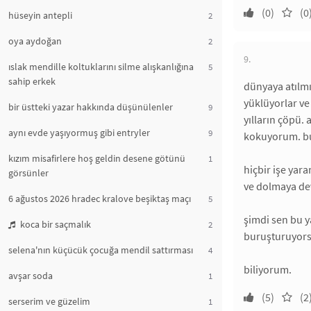
(0)
(0
hüseyin antepli
2
oya aydoğan
2
9.
ıslak mendille koltuklarını silme alışkanlığına
5
sahip erkek
dünyaya atılmı
yüklüyorlar v
bir üstteki yazar hakkında düşünülenler
9
yılların çöpü. 
aynı evde yaşıyormuş gibi entryler
9
kokuyorum. bu
kızım misafirlere hoş geldin desene götünü
1
hiçbir işe yar
görsünler
ve dolmaya d
6 ağustos 2026 hradec kralove beşiktaş maçı
5
şimdi sen bu y
koca bir saçmalık
2
buruşturuyor
selena'nın küçücük çocuğa mendil sattırması
4
biliyorum.
avşar soda
1
(5)
(2
serserim ve güzelim
1