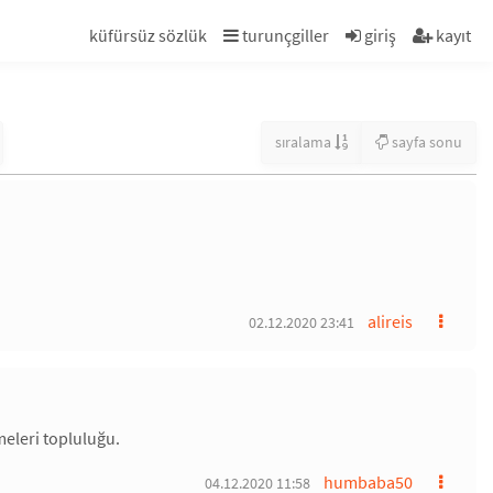
küfürsüz sözlük
turunçgiller
giriş
kayıt
sıralama
sayfa sonu
alireis
02.12.2020 23:41
eleri topluluğu.
humbaba50
04.12.2020 11:58