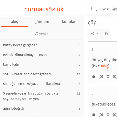
normal sözlük
çöp
akış
gündem
konular
yenile
kuzey beyaz gergedanı
1
1.
evinde klima olmayan insan
6
ihtiyaç duyulm
kayıp kalp
1
(bkz:
kılıç
)
sözlük yazarlarının fotoğrafları
12
(0)
(0
sözlüğün en seksi yazarının iko olması
2
5 senedir yazarlık yaptığım sözlükte
12
2.
soyunamayacak mıyım
tüketebileceği
anın fotoğrafı
8
(0)
(0