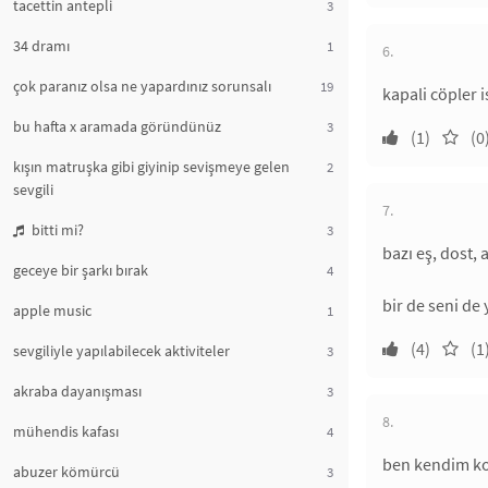
tacettin antepli
3
34 dramı
1
6.
çok paranız olsa ne yapardınız sorunsalı
19
kapali cöpler 
bu hafta x aramada göründünüz
3
(1)
(0
kışın matruşka gibi giyinip sevişmeye gelen
2
sevgili
7.
bitti mi?
3
bazı eş, dost,
geceye bir şarkı bırak
4
bir de seni de
apple music
1
(4)
(1
sevgiliyle yapılabilecek aktiviteler
3
akraba dayanışması
3
8.
mühendis kafası
4
ben kendim k
abuzer kömürcü
3