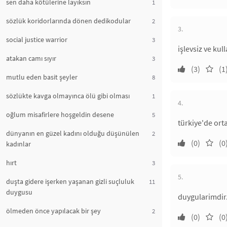
sen daha kötülerine layıksın
1
sözlük koridorlarında dönen dedikodular
2
3.
social justice warrior
3
işlevsiz ve ku
atakan camı sıyır
3
(3)
(1
mutlu eden basit şeyler
8
sözlükte kavga olmayınca ölü gibi olması
1
4.
oğlum misafirlere hoşgeldin desene
5
türkiye'de orta
dünyanın en güzel kadını olduğu düşünülen
2
(0)
(0
kadınlar
hırt
3
5.
duşta gidere işerken yaşanan gizli suçluluk
11
duygusu
duygularimdir.
ölmeden önce yapılacak bir şey
2
(0)
(0