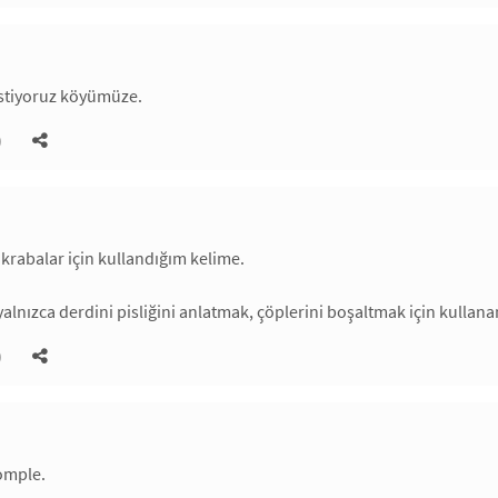
istiyoruz köyümüze.
)
 akrabalar için kullandığım kelime.
 yalnızca derdini pisliğini anlatmak, çöplerini boşaltmak için kullana
)
omple.