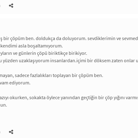
)
ş bir çöpüm ben. doldukça da doluyorum. sevdiklerimin ve sevmedik
e kendimi asla boşaltamıyorum.
ayların ve günlerin çöpü biriktikçe birikiyor.
 yüzden uzaklaşıyorum insanlardan.içimi bir döksem zaten onlar 
amayan, sadece fazlalıkları toplayan bir çöpüm ben.
evam ediyorum.
azıyı okurken, sokakta öylece yanından geçtiğin bir çöp yığını varm
sun.
)