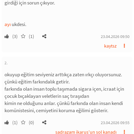
girdiği için sorun çıkıyor.
ayı
ukdesi.
(3)
(1)
23.04.2026 09:50
kaytsz
2.
okuyup eğitim seviyeniz arttıkça zaten ırkçı oluyorsunuz.
çünkü eğitim farkındalık getirir.
farkında olan insan toplu taşımada sigara içen, icraat için
çocuk bıçaklayan veletlerin saç tıraşıdan
kimin ne olduğunu anlar. çünkü farkında olan insan kendi
komünistesini, cemiyetini koruma eğilimi gösterir.
(1)
(0)
23.04.2026 09:55
sadrazam ikarus'un sol kanadı