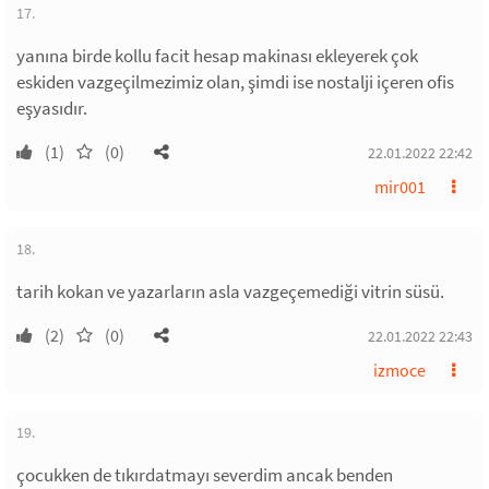
17.
yanına birde kollu facit hesap makinası ekleyerek çok
eskiden vazgeçilmezimiz olan, şimdi ise nostalji içeren ofis
eşyasıdır.
(1)
(0)
22.01.2022 22:42
mir001
18.
tarih kokan ve yazarların asla vazgeçemediği vitrin süsü.
(2)
(0)
22.01.2022 22:43
izmoce
19.
çocukken de tıkırdatmayı severdim ancak benden