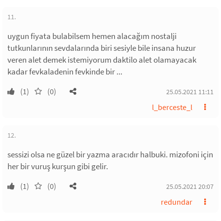
11.
uygun fiyata bulabilsem hemen alacağım nostalji
tutkunlarının sevdalarında biri sesiyle bile insana huzur
veren alet demek istemiyorum daktilo alet olamayacak
kadar fevkaladenin fevkinde bir ...
(1)
(0)
25.05.2021 11:11
l_berceste_l
12.
sessizi olsa ne güzel bir yazma aracıdır halbuki. mizofoni için
her bir vuruş kurşun gibi gelir.
(1)
(0)
25.05.2021 20:07
redundar