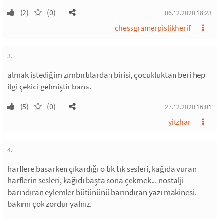
(2)
(0)
06.12.2020 18:23
chessgramerpislikherif
3.
almak istediğim zımbırtılardan birisi, çocukluktan beri hep
ilgi çekici gelmiştir bana.
(5)
(0)
27.12.2020 16:01
yitzhar
4.
harflere basarken çıkardığı o tık tık sesleri, kağıda vuran
harflerin sesleri, kağıdı başta sona çekmek... nostalji
barındıran eylemler bütününü barındıran yazı makinesi.
bakımı çok zordur yalnız.