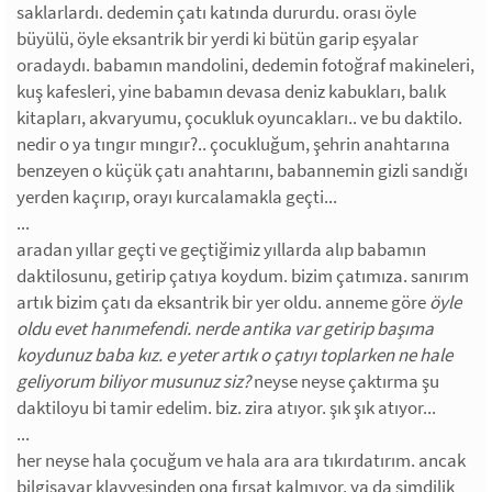
saklarlardı. dedemin çatı katında dururdu. orası öyle
büyülü, öyle eksantrik bir yerdi ki bütün garip eşyalar
oradaydı. babamın mandolini, dedemin fotoğraf makineleri,
kuş kafesleri, yine babamın devasa deniz kabukları, balık
kitapları, akvaryumu, çocukluk oyuncakları.. ve bu daktilo.
nedir o ya tıngır mıngır?.. çocukluğum, şehrin anahtarına
benzeyen o küçük çatı anahtarını, babannemin gizli sandığı
yerden kaçırıp, orayı kurcalamakla geçti...
...
aradan yıllar geçti ve geçtiğimiz yıllarda alıp babamın
daktilosunu, getirip çatıya koydum. bizim çatımıza. sanırım
artık bizim çatı da eksantrik bir yer oldu. anneme göre
öyle
oldu evet hanımefendi. nerde antika var getirip başıma
koydunuz baba kız. e yeter artık o çatıyı toplarken ne hale
geliyorum biliyor musunuz siz?
neyse neyse çaktırma şu
daktiloyu bi tamir edelim. biz. zira atıyor. şık şık atıyor...
...
her neyse hala çocuğum ve hala ara ara tıkırdatırım. ancak
bilgisayar klavyesinden ona fırsat kalmıyor. ya da şimdilik