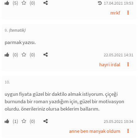
(5)
(0)
17.04.2021 19:53
mrkf
9.
(tematik)
parmak yazısı.
(0)
(0)
22.05.2021 14:31
hayri irdal
10.
uygun fiyata güzel bir daktilo almak istiyorum. çiçeği
burnunda bir roman yazdığım için, güzel bir motivasyon
olurdu. önerileriniz olursa beklerim ballarım.
(1)
(0)
25.05.2021 10:34
anne ben manyak oldum