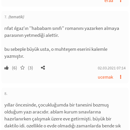
eraa
7.
(tematik)
rıfat ılgaz'ın ''hababam sınıfı'' romanını yazarken almaya
parasının yetmediği alettir.
bu sebeple büyük usta, o muhteşem eserini kalemle
yazmıştır.
(6)
(3)
02.03.2021 07:14
ucemak
8.
yıllar öncesinde, çocukluğumda bir tanesini bozmuş
olduğum yazı aracıdır. ablam kurum sınavlarına
hazırlanırken çalışmak üzere eve getirmişti. büyük bir
daktilo idi. ozellikle o evde olmadığı zamanlarda bende sık