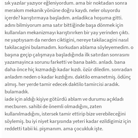
sık yazılar yazıyor eğleniyordum. ama bir noktadan sonra
merakım mekanik yönüne doğru kaydı. neler oluyordu
içerde? karıştırmaya başladım. anladikca hoşuma gitti.
adını bilmiyorum ama satır bittiğinde başa dönmek için
kullanılan mekanizmayı karıştırırken bir yay yerinden çıktı.
ne yaptıysam da nerden ciktigini, nereye takilacagini nasıl
takilacagini bulamadım. korkudan ablama söyleyemedim. o
başına geçip çalışmaya başladığında ilk satırdan sonrasını
yazamayinca sorunu farketti ve bana baktı. anladı. bana
daha önce hiç kızmadığı kadar kızdı. özür diledim. sonradan
anladım neden o kadar kızdığını. daktilo emanetmiş. ödünç
almış. her yerde tamir edecek daktilo tamircisi aradık.
bulamadık.
iade için aldığı kişiye götürdü ablam ve durumu açıkladı
mecburen. sahibi de önemli olmadığını, zaten
kullanılmadığını, istersek tamir ettirip bize verebileceğini
söylemiş. bu iyi niyet karşısında yeteri kadar ezildigimiz için
reddetti tabii ki. pişmanım. ama çocukluk işte.