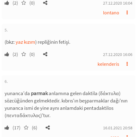
(2)
(0)
27.12.2020 16:04
lontano
5.
(bkz:
yaz kızım
) repliğinin fetişi.
(2)
(0)
27.12.2020 16:06
kelenderis
6.
yunanca'da
parmak
anlamına gelen daktila (δάκτυλα)
sözcüğünden gelmektedir. kıbrıs'ın beşparmaklar dağı'nın
yunanca ismi de yine aynı anlamdaki pentadaktilos
(πενταδάκτυλος)'tur.
(17)
(6)
16.01.2021 20:58