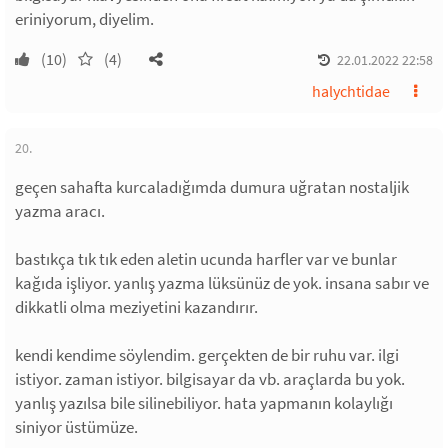
eriniyorum, diyelim.
(10)
(4)
22.01.2022 22:58
halychtidae
20.
geçen sahafta kurcaladığımda dumura uğratan nostaljik
yazma aracı.
bastıkça tık tık eden aletin ucunda harfler var ve bunlar
kağıda işliyor. yanlış yazma lüksünüz de yok. insana sabır ve
dikkatli olma meziyetini kazandırır.
kendi kendime söylendim. gerçekten de bir ruhu var. ilgi
istiyor. zaman istiyor. bilgisayar da vb. araçlarda bu yok.
yanlış yazılsa bile silinebiliyor. hata yapmanın kolaylığı
siniyor üstümüze.