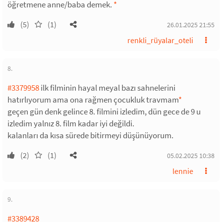
öğretmene anne/baba demek.
*
(5)
(1)
26.01.2025 21:55
renkli_rüyalar_oteli
8.
#3379958
ilk filminin hayal meyal bazı sahnelerini
hatırlıyorum ama ona rağmen çocukluk travmam
*
geçen gün denk gelince 8. filmini izledim, dün gece de 9 u
izledim yalnız 8. film kadar iyi değildi.
kalanları da kısa sürede bitirmeyi düşünüyorum.
(2)
(1)
05.02.2025 10:38
lennie
9.
#3389428