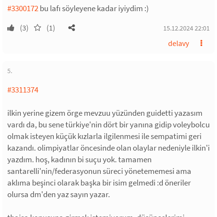
#3300172
bu lafı söyleyene kadar iyiydim :)
(3)
(1)
15.12.2024 22:01
delavy
5.
#3311374
ilkin yerine gizem örge mevzuu yüzünden guidetti yazasım
vardı da, bu sene türkiye'nin dört bir yanına gidip voleybolcu
olmak isteyen küçük kızlarla ilgilenmesi ile sempatimi geri
kazandı. olimpiyatlar öncesinde olan olaylar nedeniyle ilkin'i
yazdım. hoş, kadının bi suçu yok. tamamen
santarelli'nin/federasyonun süreci yönetememesi ama
aklıma beşinci olarak başka bir isim gelmedi :d öneriler
olursa dm'den yaz sayın yazar.