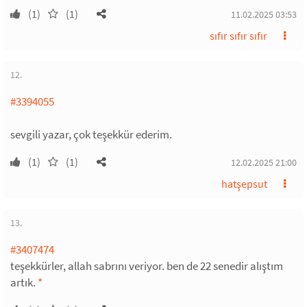
(1)
(1)
11.02.2025 03:53
sıfır sıfır sıfır
12.
#3394055
sevgili yazar, çok teşekkür ederim.
(1)
(1)
12.02.2025 21:00
hatşepsut
13.
#3407474
teşekkürler, allah sabrını veriyor. ben de 22 senedir alıştım
artık.
*