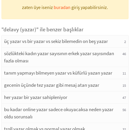
zaten üye iseniz
buradan
giriş yapabilirsiniz.
"delavy (yazar)" ile benzer başlıklar
üç yazar vs bir yazar vs sekiz bilemedin on beş yazar
2
sözlükteki kadın yazar sayısının erkek yazar sayısından
46
fazla olması
tanım yapmayı bilmeyen yazar vs küfürlü yazan yazar
11
gecenin üçünde tez yazar gibi mesaj atan yazar
15
her yazar bir yazar sahipleniyor
47
bu kadar online yazar sadece okuyacaksa neden yazar
56
oldu sorunsalı
troll yazar olmak vs normal yazar olmak
32