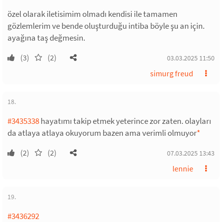
özel olarak iletisimim olmadı kendisi ile tamamen
gözlemlerim ve bende oluşturduğu intiba böyle şu an için.
ayağına taş değmesin.
(3)
(2)
03.03.2025 11:50
simurg freud
18.
#3435338
hayatımı takip etmek yeterince zor zaten. olayları
da atlaya atlaya okuyorum bazen ama verimli olmuyor
*
(2)
(2)
07.03.2025 13:43
lennie
19.
#3436292