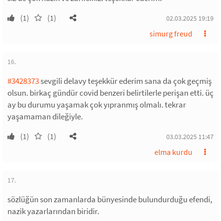
(1)
(1)
02.03.2025 19:19
simurg freud
16.
#3428373
sevgili delavy teşekkür ederim sana da çok geçmiş
olsun. birkaç gündür covid benzeri belirtilerle perişan etti. üç
ay bu durumu yaşamak çok yıpranmış olmalı. tekrar
yaşamaman dileğiyle.
(1)
(1)
03.03.2025 11:47
elma kurdu
17.
sözlüğün son zamanlarda bünyesinde bulundurduğu efendi,
nazik yazarlarından biridir.