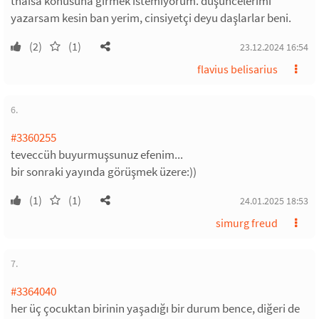
thaisa konusuna girmek istemiyorum. düşüncelerimi
yazarsam kesin ban yerim, cinsiyetçi deyu daşlarlar beni.
(2)
(1)
23.12.2024 16:54
flavius belisarius
6.
#3360255
teveccüh buyurmuşsunuz efenim...
bir sonraki yayında görüşmek üzere:))
(1)
(1)
24.01.2025 18:53
simurg freud
7.
#3364040
her üç çocuktan birinin yaşadığı bir durum bence, diğeri de