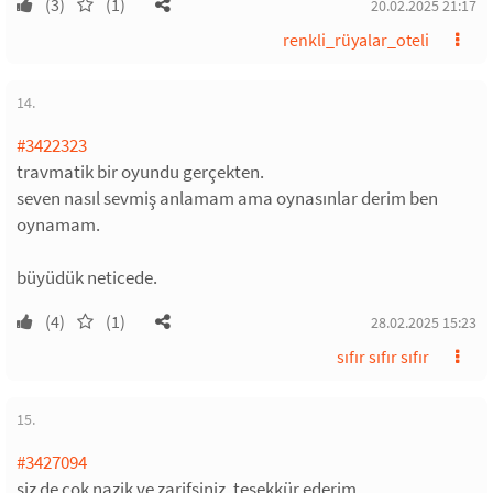
(3)
(1)
20.02.2025 21:17
renkli_rüyalar_oteli
14.
#3422323
travmatik bir oyundu gerçekten.
seven nasıl sevmiş anlamam ama oynasınlar derim ben
oynamam.
büyüdük neticede.
(4)
(1)
28.02.2025 15:23
sıfır sıfır sıfır
15.
#3427094
siz de çok nazik ve zarifsiniz. teşekkür ederim.