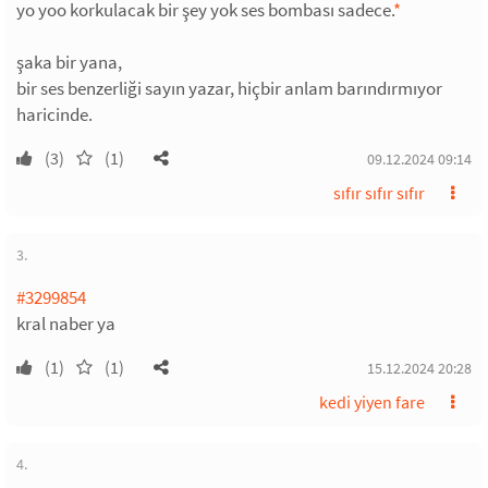
yo yoo korkulacak bir şey yok ses bombası sadece.
*
şaka bir yana,
bir ses benzerliği sayın yazar, hiçbir anlam barındırmıyor
haricinde.
(3)
(1)
09.12.2024 09:14
sıfır sıfır sıfır
3.
#3299854
kral naber ya
(1)
(1)
15.12.2024 20:28
kedi yiyen fare
4.